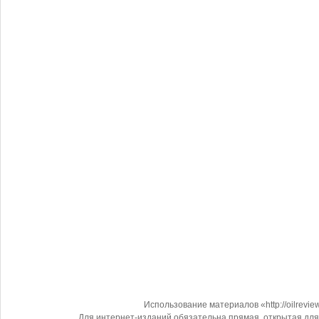
Использование материалов «http://oilrevi
Для интернет-изданий обязательна прямая, открытая для 