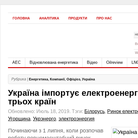
ГОЛОВНА
АНАЛІТИКА
ПРОДУКТИ
ПРО НАС
Н
B
W
АЕС
Відновлювана енергетика
Відео
Oilreview
LN
Рубрика |
Енергетика
,
Компанії
,
Офіціоз
,
Україна
Україна імпортує електроенерг
трьох країн
Обновлено: Июль 18, 2019.
Тэги:
Білорусь
,
Ринок електр
Угорщина
,
Укрэнерго
,
электроэнергия
Починаючи з 1 липня, коли розпочав