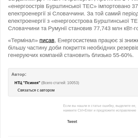
«енергоострів Бурштинської ТЕС» імпортовано 37
електроенергії зі Словаччини. За той самий періо
електроенергії з «енергоострова Бурштинської Т
Словаччини та Румунії становив 77,743 млн кВт-г
«Термінал»
писав
, Енергосистема працює зі зниж
більшу частину доби покриття необхідних резерві
генеруючих компаній становить близько 55-60%.
Автор:
НТЦ "Психея"
(Всего статей: 10053)
Связаться с автором
Если вы нашли в статье ошибку, выделите ее,
нажмите Ctrl+Enter и предложите исправление
Tweet