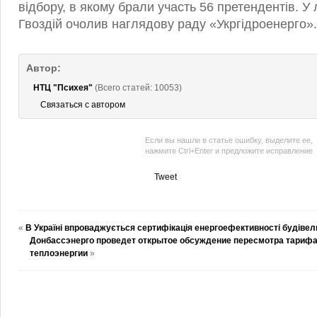
відбору, в якому брали участь 56 претендентів. У 
Гвоздій очолив наглядову раду «Укргідроенерго».
Автор:
НТЦ "Психея"
(Всего статей: 10053)
Связаться с автором
Если вы нашли в статье ошибку, выделите ее,
нажмите Ctrl+Enter и предложите исправление
Tweet
«
В Україні впроваджується сертифікація енергоефективності будівел
Донбассэнерго проведет открытое обсуждение пересмотра тарифа
теплоэнергии
»