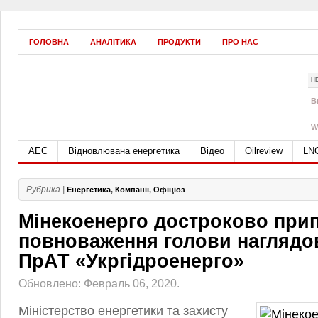
ГОЛОВНА
АНАЛІТИКА
ПРОДУКТИ
ПРО НАС
Н
B
W
АЕС
Відновлювана енергетика
Відео
Oilreview
LN
Рубрика |
Енергетика
,
Компанії
,
Офіціоз
Мінекоенерго достроково при
повноваження голови наглядо
ПрАТ «Укргідроенерго»
Обновлено: Февраль 06, 2020.
Міністерство енергетики та захисту