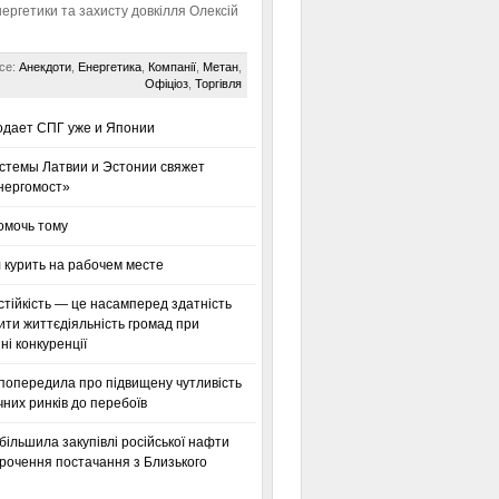
нергетики та захисту довкілля Олексій
се:
Анекдоти
,
Енергетика
,
Компанії
,
Метан
,
Офіціоз
,
Торгівля
одает СПГ уже и Японии
стемы Латвии и Эстонии свяжет
нергомост»
омочь тому
 курить на рабочем месте
тійкість — це насамперед здатність
ти життєдіяльність громад при
і конкуренції
 попередила про підвищену чутливість
них ринків до перебоїв
більшила закупівлі російської нафти
орочення постачання з Близького