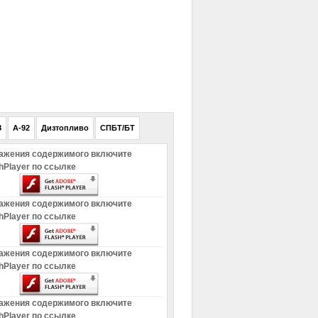
РЕКЛАМА
8
A-92
Дизтопливо
СПБТ/БТ
ажения содержимого включите
hPlayer по ссылке
ажения содержимого включите
hPlayer по ссылке
ажения содержимого включите
hPlayer по ссылке
ажения содержимого включите
hPlayer по ссылке