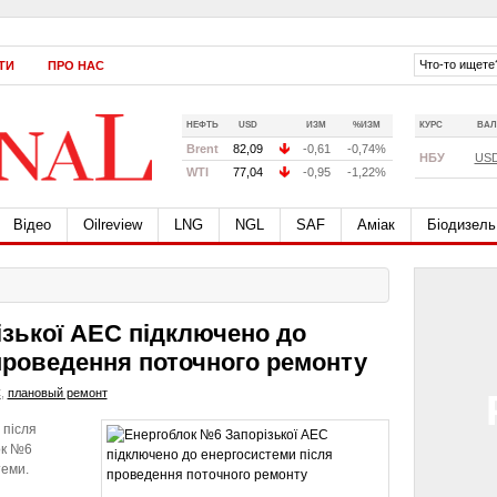
ТИ
ПРО НАС
НЕФТЬ
USD
ИЗМ
%ИЗМ
КУРС
ВАЛ
Brent
82,09
-0,61
-0,74%
НБУ
US
WTI
77,04
-0,95
-1,22%
Відео
Oilreview
LNG
NGL
SAF
Аміак
Біодизель
зької АЕС підключено до
проведення поточного ремонту
С
,
плановый ремонт
 після
ок №6
теми.