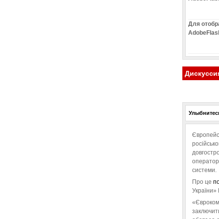
Для отобр
AdobeFlas
Дискусси
Улыбнитесь
Європейс
російськ
довгостро
операторо
системи.
Про це
п
України» 
«Євроком
заключит