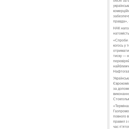
обсяг за 
українськ
комерційн
забезпеч
правда»,
НАК нагол
натомість
«Спроби 
когось у 
отримати
тиску — 
перевіряй
найближчі
Нафтогаз
Українськ
Єврокоміс
за допом
виконанн
Стокгольм
«Терміна
Газпромо
повного 
правил з 
час п’ято