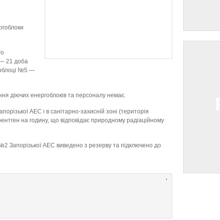
ргоблоки
го
 — 21 доба
гоблоці №5 —
ня діючих енергоблоків та персоналу немає.
орізької АЕС і в санітарно-захисній зоні (територія
рентген на годину, що відповідає природному радіаційному
№2 Запорізької АЕС виведено з резерву та підключено до