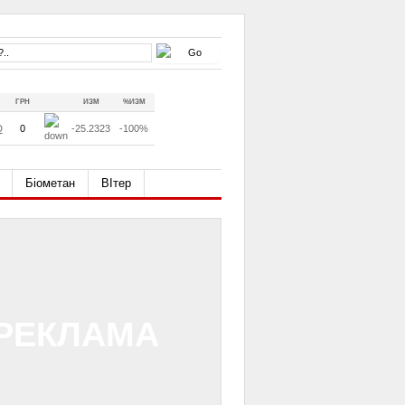
ГРН
ИЗМ
%ИЗМ
D
0
-25.2323
-100%
Біометан
ВІтер
РЕКЛАМА