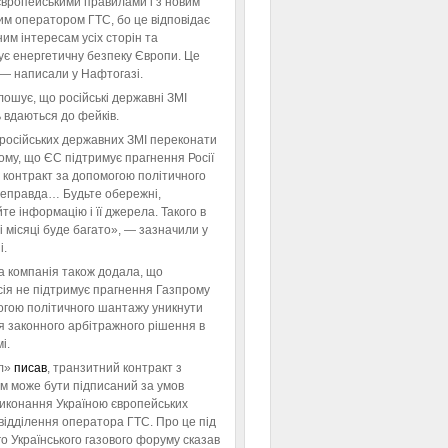
європейськими правилами і з новим
им оператором ГТС, бо це відповідає
им інтересам усіх сторін та
ує енергетичну безпеку Європи. Це
 — написали у Нафтогазі.
ошує, що російські державні ЗМІ
 вдаються до фейків.
російських державних ЗМІ переконати
тому, що ЄС підтримує прагнення Росії
 контракт за допомогою політичного
неправда… Будьте обережні,
те інформацію і її джерела. Такого в
 місяці буде багато», — зазначили у
і.
а компанія також додала, що
ія не підтримує прагнення Газпрому
огою політичного шантажу уникнути
я законного арбітражного рішення в
і.
л»
писав
, транзитний контракт з
м може бути підписаний за умов
виконання Україною європейських
відділення оператора ГТС. Про це під
го Українського газового форуму сказав