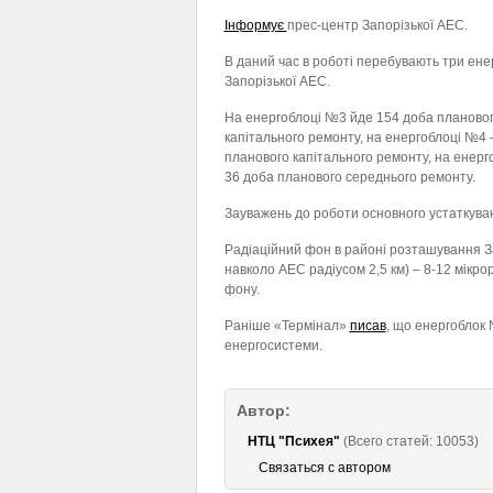
Інформує
прес-центр Запорізької АЕС.
В даний час в роботі перебувають три ене
Запорізької АЕС.
На енергоблоці №3 йде 154 доба планово
капітального ремонту, на енергоблоці №4
планового капітального ремонту, на енер
36 доба планового середнього ремонту.
Зауважень до роботи основного устаткуван
Радіаційний фон в районі розташування Зап
навколо АЕС радіусом 2,5 км) – 8-12 мікро
фону.
Раніше «Термінал»
писав
, що енергоблок 
енергосистеми.
Автор:
НТЦ "Психея"
(Всего статей: 10053)
Связаться с автором