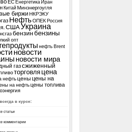
иво
ЕС
Енергетика
Иран
н
Китай
Минэнергоугля
вые биржи
НКРЭКУ
Нефть
газ
ОПЕК
Россия
Украина
США
я.
бензины
бензин
нсгаз
лкий опт
тепродукты
нефть Brent
ости
новости
аины
новости мира
сжиженный
дный газ
цена
торговля
пливо
цены на
цены
а нефть
цены топлива
ены на нефть
оэнергия
всегда в курсе:
се статьи
се комментарии