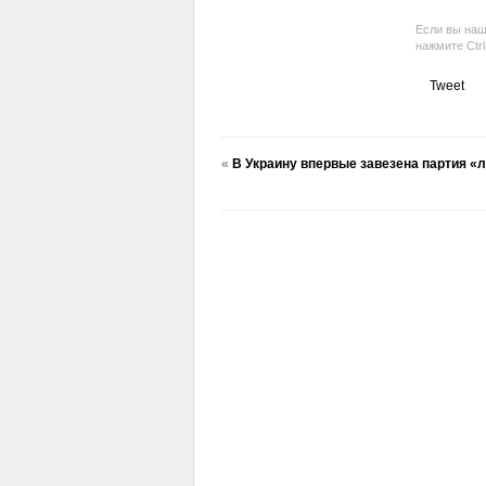
Если вы наш
нажмите Ctr
Tweet
«
В Украину впервые завезена партия «