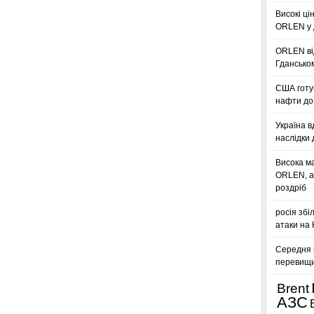
Високі ці
ORLEN у 
ORLEN ві
Гдансько
США готую
нафти до 
Україна в
наслідки 
Висока м
ORLEN, а
роздріб
росія збі
атаки на
Середня ц
перевищил
Brent
АЗС