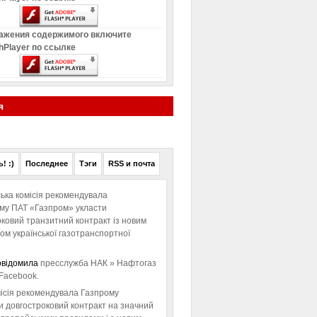
ажения содержимого включите
hPlayer по ссылке
я
! :)
Последнее
Тэги
RSS и почта
ька комісія рекомендувала
ому ПАТ «Газпром» укласти
ковий транзитний контракт із новим
м української газотранспортної
овідомила
пресслужба НАК » Нафтогаз
Facebook.
ісія рекомендувала Газпрому
и довгостроковий контракт на значний