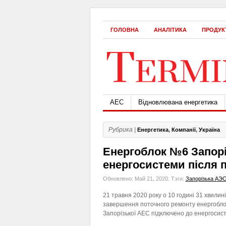
ГОЛОВНА
АНАЛІТИКА
ПРОДУК
АЕС
Відновлювана енергетика
Рубрика |
Енергетика
,
Компанії
,
Україна
Енергоблок №6 Запорі
енергосистеми після 
Обновлено: Май 21, 2020.
Тэги:
Запорізька АЭ
21 травня 2020 року о 10 годині 31 хвилині
завершення поточного ремонту енергобл
Запорізької АЕС підключено до енергосис