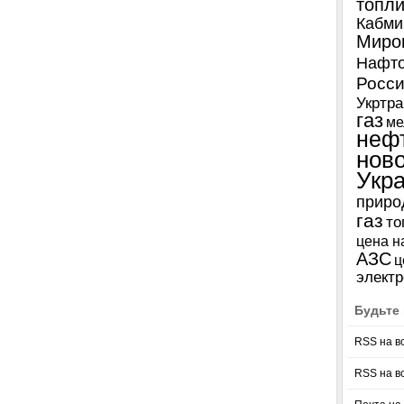
топл
Кабми
Миро
Нафто
Росси
Укртра
газ
ме
неф
нов
Укр
приро
газ
то
цена н
АЗС
ц
электр
Будьте 
RSS на в
RSS на в