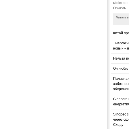
міністр е
Оржель.
Читать в
Китай пр
Энергоси
новый «э
Нельзя п
Он любил
Паливна с
забезпечи
збереженн
Glencore
енергетич
Sinopec з
через ск
Сходу