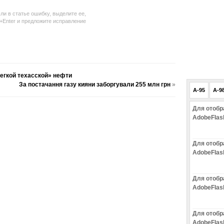
ли в статье ошибку, выделите ее,
l+Enter и предложите исправление
легкой техасской» нефти
За постачання газу кияни заборгували 255 млн грн
»
A-95
A-9
Для отобр
AdobeFlas
Для отобр
AdobeFlas
Для отобр
AdobeFlas
Для отобр
AdobeFlas