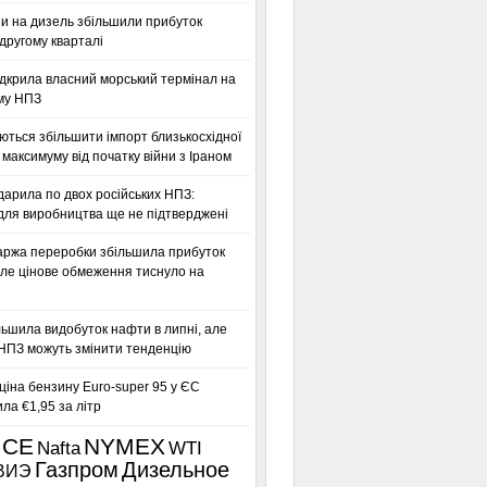
ни на дизель збільшили прибуток
другому кварталі
дкрила власний морський термінал на
му НПЗ
ться збільшити імпорт близькосхідної
максимуму від початку війни з Іраном
дарила по двох російських НПЗ:
для виробництва ще не підтверджені
аржа переробки збільшила прибуток
ле цінове обмеження тиснуло на
льшила видобуток нафти в липні, але
 НПЗ можуть змінити тенденцію
іна бензину Euro-super 95 у ЄС
а €1,95 за літр
ICE
NYMEX
Nafta
WTI
Газпром
Дизельное
ВИЭ