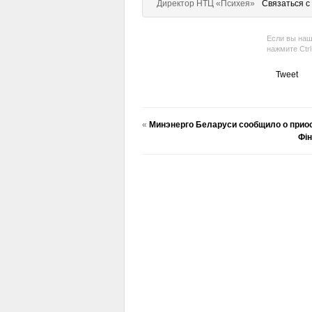
Директор НТЦ «Психея»
Связаться с
Если вы наш
нажмите Ctr
Tweet
«
Минэнерго Беларуси сообщило о прио
Фін