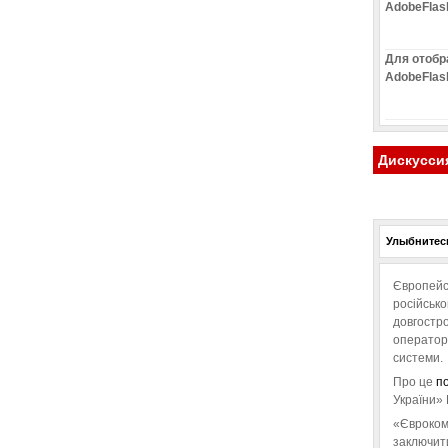
AdobeFlas
Для отобр
AdobeFlas
Дискусси
Улыбнитесь
Європейс
російськ
довгостро
операторо
системи.
Про це
п
України» 
«Євроком
заключит