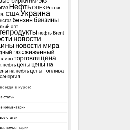
вые биржи
НКРЭКУ
Нефть
газ
ОПЕК
Россия
Украина
США
я.
бензины
бензин
нсгаз
лкий опт
тепродукты
нефть Brent
ости
новости
аины
новости мира
сжиженный
дный газ
цена
торговля
пливо
цены на
цены
а нефть
цены топлива
ены на нефть
оэнергия
всегда в курсе:
се статьи
се комментарии
все статьи
 все комментарии