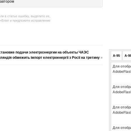
 автором
ли в статье ошибку, выделите ее,
l+Enter и предложите исправление
становке подачи электроэнергии на объекты ЧАЭС
A-95
A-9
ляндія обмежить імпорт електроенергії з Росії на третину
»
Для отобр
AdobeFlas
Для отобр
AdobeFlas
Для отобр
AdobeFlas
Для отобр