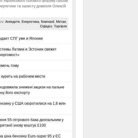
го Українського газового форуму сказав
нергетики та захисту довкілля Олексій
се:
Анекдоти
,
Енергетика
,
Компанії
,
Метан
,
Офіціоз
,
Торгівля
одает СПГ уже и Японии
стемы Латвии и Эстонии свяжет
нергомост»
омочь тому
 курить на рабочем месте
родовжила знижені акцизи на пальне
ну його експорту
ензину у США скоротилися на 1,6 млн
ння 55-літрового бака дизпальним у
ританії знову коштує £100
а ціна бензину Euro-super 95 у ЄС