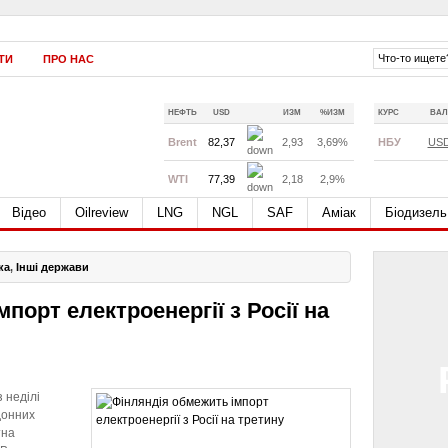
ТИ
ПРО НАС
НЕФТЬ
USD
ИЗМ
%ИЗМ
КУРС
ВАЛ
Brent
82,37
2,93
3,69%
НБУ
US
WTI
77,39
2,18
2,9%
Відео
Oilreview
LNG
NGL
SAF
Аміак
Біодизель
ка
,
Інші держави
порт електроенергії з Росії на
 неділі
донних
тна