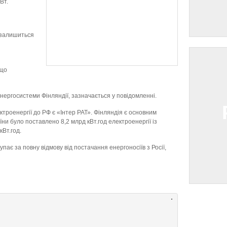
Вт.
ї залишиться
 що
ергосистеми Фінляндії, зазначається у повідомленні.
роенергії до РФ є «Інтер РАТ». Фінляндія є основним
їни було поставлено 8,2 млрд кВт.год електроенергії із
кВт.год.
пає за повну відмову від постачання енергоносіїв з Росії,