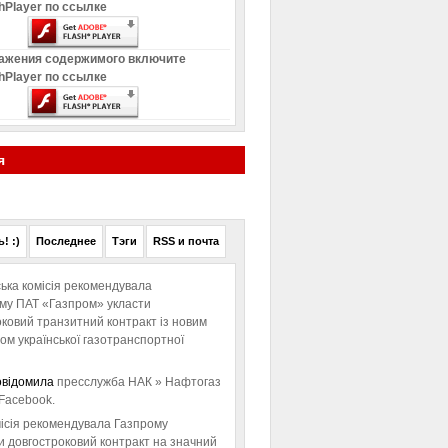
hPlayer по ссылке
ажения содержимого включите
hPlayer по ссылке
я
! :)
Последнее
Тэги
RSS и почта
ька комісія рекомендувала
ому ПАТ «Газпром» укласти
ковий транзитний контракт із новим
м української газотранспортної
овідомила
пресслужба НАК » Нафтогаз
Facebook.
ісія рекомендувала Газпрому
и довгостроковий контракт на значний