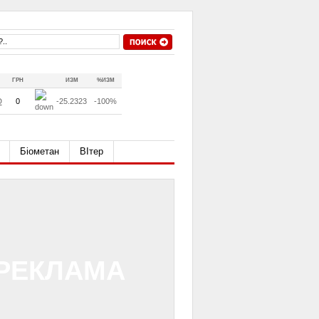
ГРН
ИЗМ
%ИЗМ
D
0
-25.2323
-100%
Біометан
ВІтер
РЕКЛАМА