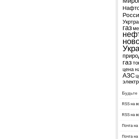
Миро
Нафто
Росси
Укртра
газ
ме
неф
нов
Укр
приро
газ
то
цена н
АЗС
ц
электр
Будьте 
RSS на в
RSS на в
Почта на 
Почта на