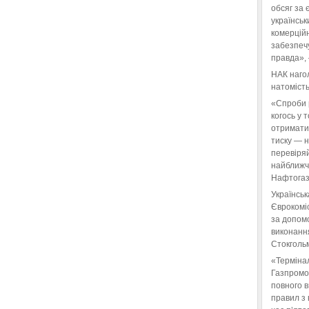
обсяг за 
українськ
комерційн
забезпеч
правда»,
НАК нагол
натомість
«Спроби 
когось у 
отримати
тиску — 
перевіряй
найближчі
Нафтогаз
Українськ
Єврокоміс
за допом
виконанн
Стокгольм
«Терміна
Газпромо
повного 
правил з 