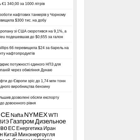
 €1 340,00 за 1000 літрів
роботи нафтових танкерів у Чорному
вищила $300 тис. на добу
ропану зі США скоротився на 9,1%, а
ieu подешевшав до $0,655 за галон
llips 66 перевищила $24 за барель на
иту нафтопродуктів
дкриє потужності єдиного НПЗ для
паній через обміління Дунаю
фти до Європи зріс до 1,74 млн тонн
гідного виробництва бензину
льшив дозволені обсяги експорту
до довоєнного рівня
ICE
NYMEX
Nafta
WTI
Газпром
Дизельное
ВИЭ
иво
ЕС
Енергетика
Иран
н
Китай
Минэнергоугля