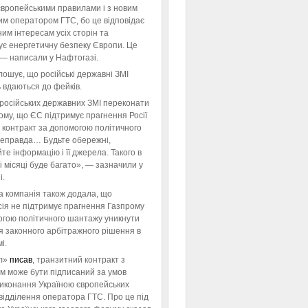
європейськими правилами і з новим
им оператором ГТС, бо це відповідає
им інтересам усіх сторін та
ує енергетичну безпеку Європи. Це
 — написали у Нафтогазі.
ошує, що російські державні ЗМІ
 вдаються до фейків.
російських державних ЗМІ переконати
тому, що ЄС підтримує прагнення Росії
 контракт за допомогою політичного
неправда… Будьте обережні,
те інформацію і її джерела. Такого в
 місяці буде багато», — зазначили у
і.
а компанія також додала, що
ія не підтримує прагнення Газпрому
огою політичного шантажу уникнути
я законного арбітражного рішення в
і.
л»
писав
, транзитний контракт з
м може бути підписаний за умов
виконання Україною європейських
відділення оператора ГТС. Про це під