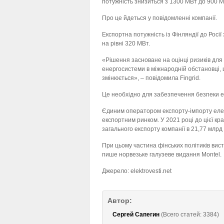
потужність знизиться з 1300 МВт до 900 М
Про це йдеться у повідомленні компанії.
Експортна потужність із Фінляндії до Росі
на рівні 320 МВт.
«Рішення засноване на оцінці ризиків для
енергосистеми в міжнародній обстановці,
змінюється», – повідомила Fingrid.
Це необхідно для забезпечення безпеки ен
Єдиним оператором експорту-імпорту елект
експортним ринком. У 2021 році до цієї кра
загального експорту компанії в 21,77 млрд 
При цьому частина фінських політиків висту
пише норвезьке галузеве видання Montel.
Джерело: elektrovesti.net
Автор:
Сергей Сапегин
(Всего статей: 3384)