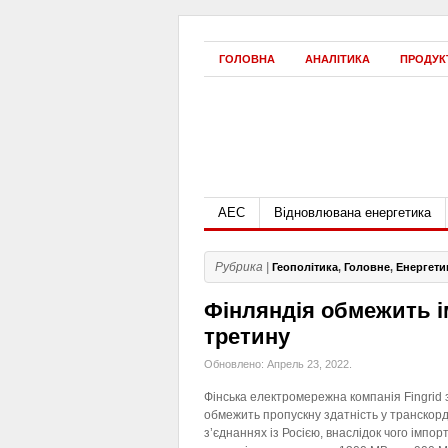
ГОЛОВНА
АНАЛІТИКА
ПРОДУК
АЕС
Відновлювана енергетика
Рубрика |
Геополітика
,
Головне
,
Енергети
Фінляндія обмежить ім
третину
Обновлено: Апрель 23, 2022.
Фінська електромережна компанія Fingrid з
обмежить пропускну здатність у транскор
з’єднаннях із Росією, внаслідок чого імпор