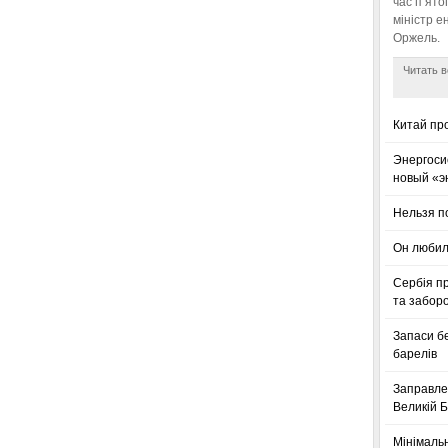
час п’ято
міністр е
Оржель.
Читать в
Китай пр
Энергоси
новый «э
Нельзя п
Он любил
Сербія п
та заборо
Запаси б
барелів
Заправле
Великій Б
Мінімальн