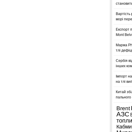
становить
Вартість 
морі пере
Експорт п
Mont Belv
Маржа Phi
тлі дефіц
Сербія ві
інших ком
Імпорт на
на тлі ви
Китай збі
пального 
Brent
АЗС
топл
Кабми