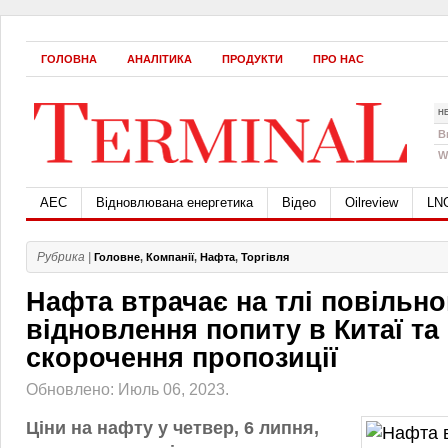
ГОЛОВНА
АНАЛІТИКА
ПРОДУКТИ
ПРО НАС
Н
B
W
АЕС
Відновлювана енергетика
Відео
Oilreview
LN
Рубрика |
Головне
,
Компанії
,
Нафта
,
Торгівля
Нафта втрачає на тлі повільно
відновлення попиту в Китаї та
скорочення пропозиції
Обновлено: Июль 06, 2023.
Ціни на нафту у четвер, 6 липня,