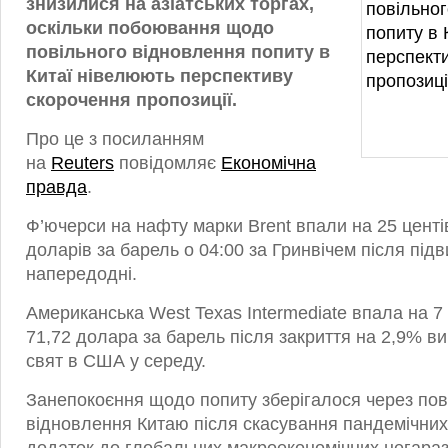
знизилися на азіатських торгах,
оскільки побоювання щодо
повільного відновлення попиту в
Китаї нівелюють перспективу
скорочення пропозиції.
Про це з посиланням
на
Reuters
повідомляє
Економічна
правда
.
Ф’ючерси на нафту марки Brent впали на 25 центів
доларів за барель о 04:00 за Гринвічем після пі
напередодні.
Американська West Texas Intermediate впала на 7 
71,72 долара за барель після закриття на 2,9% ви
свят в США у середу.
Занепокоєння щодо попиту зберігалося через пов
відновлення Китаю після скасування пандемічни