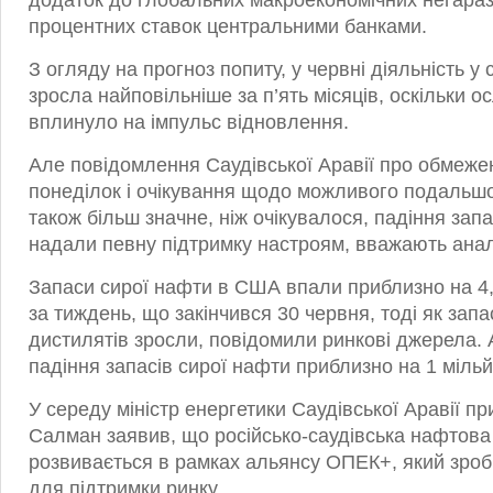
додаток до глобальних макроекономічних негараз
процентних ставок центральними банками.
З огляду на прогноз попиту, у червні діяльність у 
зросла найповільніше за п’ять місяців, оскільки 
вплинуло на імпульс відновлення.
Але повідомлення Саудівської Аравії про обмеже
понеділок і очікування щодо можливого подальшо
також більш значне, ніж очікувалося, падіння за
надали певну підтримку настроям, вважають анал
Запаси сирої нафти в США впали приблизно на 4,
за тиждень, що закінчився 30 червня, тоді як запа
дистилятів зросли, повідомили ринкові джерела. 
падіння запасів сирої нафти приблизно на 1 мільй
У середу міністр енергетики Саудівської Аравії пр
Салман заявив, що російсько-саудівська нафтова
розвивається в рамках альянсу ОПЕК+, який зроб
для підтримки ринку.