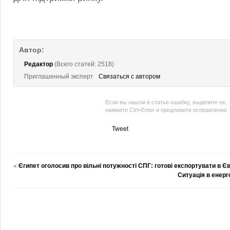
Автор:
Редактор
(Всего статей: 2518)
Приглашенный эксперт
Связаться с автором
Если вы нашли в статье ошибку, выделите ее,
нажмите Ctrl+Enter и предложите исправление
Tweet
«
Єгипет оголосив про вільні потужності СПГ: готові експортувати в Є
Ситуація в енерг