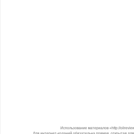
Использование материалов «http://oilrevi
Для интернет-изданий обязательна прямая, открытая для 