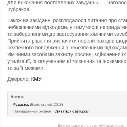
для виконання поставлених завдань», — наголо
Кубраков.
Також на засіданні розглядалося питання про ст
небезпечними відходами, у тому числі непридатн
та забороненими до застосування хімічними засо
Прийнято рішення визначити перелік заходів щод
безпечного поводження з небезпечними відходами
хімічними засобами захисту рослин, здійснення ї
утилізації, із залученням вітчизняних та іноземних 
та за її межами.
Джерело:
КМУ
Автор:
Редактор
(Всего статей: 2518)
Приглашенный эксперт
Связаться с автором
Если вы нашли в статье ошибку, выделите ее,