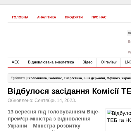
ГОЛОВНА
АНАЛІТИКА
ПРОДУКТИ
ПРО НАС
Н
B
W
АЕС
Відновлювана енергетика
Відео
Oilreview
LN
Рубрика |
Геополітика
,
Головне
,
Енергетика
,
Інші держави
,
Офіціоз
,
Украї
Відбулося засідання Комісії Т
Обновлено: Сентябрь 14, 2023.
13 вересня під головуванням Віце-
прем’єр-міністра з відновлення
України – Міністра розвитку