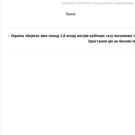
нажмите Ctrl+Enter и предложите исправление
Tweet
«
Україна зберігає вже понад 1,8 млрд метрів кубічних газу іноземних 
Зростання цін на бензин