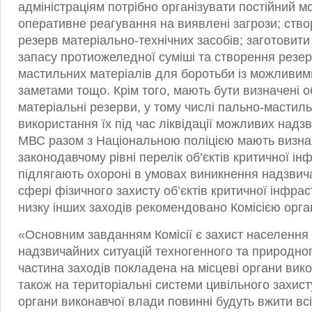
адміністраціям потрібно організувати постійний мон
оперативне реагування на виявлені загрози; ство
резерв матеріально-технічних засобів; заготовити
запасу протиожеледної суміші та створення резе
мастильних матеріалів для боротьби із можливим
заметами тощо. Крім того, мають бути визначені о
матеріальні резерви, у тому числі пально-мастиль
використання їх під час ліквідації можливих надз
МВС разом з Національною поліцією мають визна
законодавчому рівні перелік об’єктів критичної інф
підлягають охороні в умовах виникнення надзвича
сфері фізичного захисту об’єктів критичної інфрас
низку інших заходів рекомендовано Комісією орг
«Основним завданням Комісії є захист населення і
надзвичайних ситуацій техногенного та природног
частина заходів покладена на місцеві органи вико
також на територіальні системи цивільного захист
органи виконавчої влади повинні будуть вжити всі