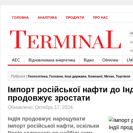
ГОЛОВНА
АНАЛІТИКА
ПРОДУКТИ
ПРО НАС
Н
B
W
АЕС
Відновлювана енергетика
Відео
Oilreview
LN
Рубрика |
Геополітика
,
Головне
,
Інші держави
,
Компанії
,
Метан
,
Торгівля
Імпорт російської нафти до Інд
продовжує зростати
Обновлено: Октябрь 17, 2024.
Індія продовжує нарощувати
імпорт російської нафти, оскільки