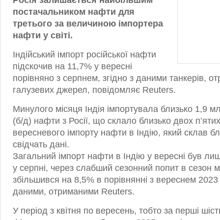
Росія залишається найбільшим
постачальником нафти для
третього за величиною імпортера
нафти у світі.
Індійський імпорт російської нафти
підскочив на 11,7% у вересні
порівняно з серпнем, згідно з даними танкерів, о
галузевих джерел, повідомляє Reuters.
Минулого місяця Індія імпортувала близько 1,9 м
(б/д) нафти з Росії, що склало близько двох п’яти
вересневого імпорту нафти в Індію, який склав бл
свідчать дані.
Загальний імпорт нафти в Індію у вересні був ли
у серпні, через слабший сезонний попит в сезон м
збільшився на 8,5% в порівнянні з вереснем 2023 р
даними, отриманими Reuters.
У період з квітня по вересень, тобто за перші шіст