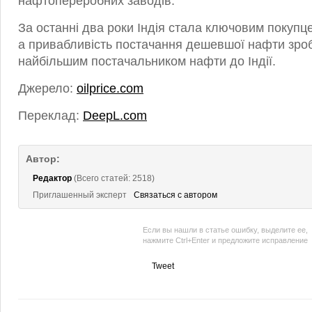
нафтопереробних заводів.
За останні два роки Індія стала ключовим покупце
а привабливість постачання дешевшої нафти зро
найбільшим постачальником нафти до Індії.
Джерело:
oilprice.com
Переклад:
DeepL.com
Автор:
Редактор
(Всего статей: 2518)
Приглашенный эксперт
Связаться с автором
Если вы нашли в статье ошибку, выделите ее,
нажмите Ctrl+Enter и предложите исправление
Tweet