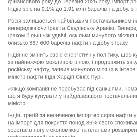
фінансового року до березня 2025 року, імпорт ро
Індію зріс на 9,1% до 1,91 млн барелів на добу, зг
Росія залишається найбільшим постачальником на
випереджаючи Ірак та Саудівську Аравію. Випере
Іраком більш ніж удвічі, оскільки минулого місяця
близько 867 600 барелів нафти на добу з Іраку.
Індія не змінить свою енергетичну політику, щоб к
за найнижчою можливою ціною, і продовжить за
російську нафту, заявив минулого місяця в інтерв
міністр нафти Індії Хардіп Сінгх Пурі.
«Якщо компанія не перебуває під санкціями, нема
що я буду купувати у найдешевшого постачальни
міністр.
Індія, третій за величиною імпортер сирої нафти у
на імпорт для покриття понад 85% свого спожива
зростає в ногу з економікою та планами розшире