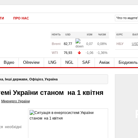
ТИ
ПРО НАС
НЕФТЬ
USD
ИЗМ
%ИЗМ
КУРС
ВАЛ
Brent
82,77
0,07
0,08%
НБУ
US
WTI
76,93
-1,06
-1,36%
Відео
Oilreview
LNG
NGL
SAF
Аміак
Біодизель
ка
,
Інші держави
,
Офіціоз
,
Україна
емі України станом на 1 квітня
,
Міненерго України
ся необхідні