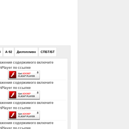
РЕКЛАМА
8
A-92
Дизтопливо
СПБТ/БТ
ажения содержимого включите
hPlayer по ссылке
ажения содержимого включите
hPlayer по ссылке
ажения содержимого включите
hPlayer по ссылке
ажения содержимого включите
hPlayer по ссылке