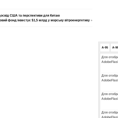
 досвід США та перспективи для Китаю
вий фонд інвестує $1,5 млрд у морську вітроенергетику
»
A-95
A-9
Для отобр
AdobeFlas
Для отобр
AdobeFlas
Для отобр
AdobeFlas
Для отобр
AdobeFlas