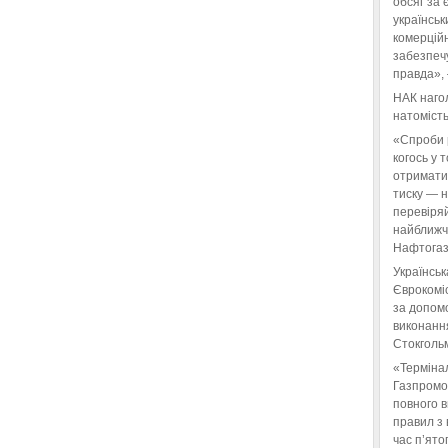
обсяг за 
українськ
комерційн
забезпеч
правда»,
НАК нагол
натомість
«Спроби 
когось у 
отримати
тиску — 
перевіряй
найближчі
Нафтогаз
Українськ
Єврокоміс
за допом
виконанн
Стокгольм
«Терміна
Газпромо
повного 
правил з 
час п’ято