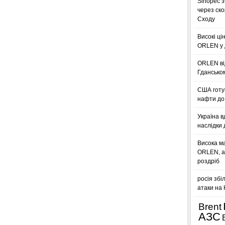
Sinopec з
через ск
Сходу
Високі ці
ORLEN у 
ORLEN ві
Гдансько
США готую
нафти до 
Україна в
наслідки 
Висока м
ORLEN, а
роздріб
росія збі
атаки на
Brent
АЗС