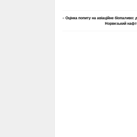
«
Оцінка попиту на авіаційне біопаливо:
Норвезький нафто