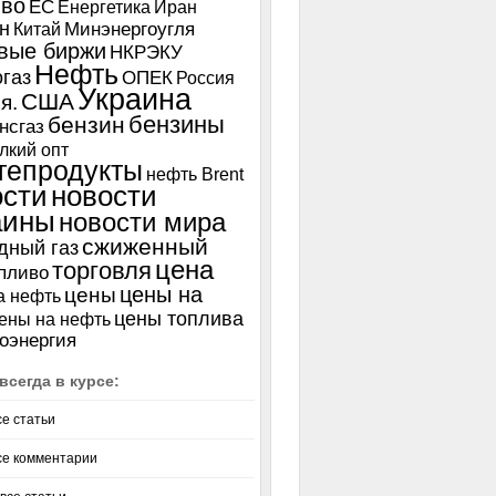
иво
ЕС
Енергетика
Иран
н
Китай
Минэнергоугля
вые биржи
НКРЭКУ
Нефть
газ
ОПЕК
Россия
Украина
США
я.
бензины
бензин
нсгаз
лкий опт
тепродукты
нефть Brent
ости
новости
аины
новости мира
сжиженный
дный газ
цена
торговля
пливо
цены на
цены
а нефть
цены топлива
ены на нефть
оэнергия
всегда в курсе:
се статьи
се комментарии