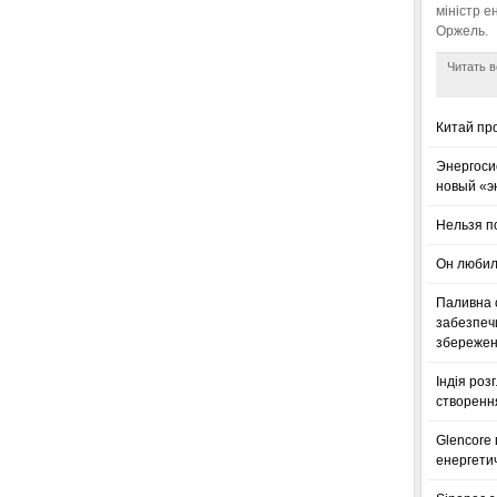
міністр е
Оржель.
Читать в
Китай пр
Энергоси
новый «э
Нельзя п
Он любил
Паливна с
забезпечи
збереженн
Індія роз
створенн
Glencore
енергетич