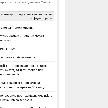
нергетики та захисту довкілля Олексій
се:
Анекдоти
,
Енергетика
,
Компанії
,
Метан
,
Офіціоз
,
Торгівля
одает СПГ уже и Японии
стемы Латвии и Эстонии свяжет
нергомост»
омочь тому
 курить на рабочем месте
тійкість — це насамперед здатність
ти життєдіяльність громад при
і конкуренції
глядає збори зі споживачів для
я паливних резервів на $42 млрд
 попередила про підвищену чутливість
них ринків до перебоїв