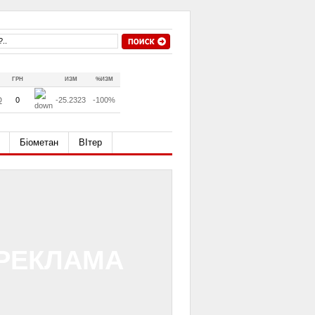
ГРН
ИЗМ
%ИЗМ
D
0
-25.2323
-100%
Біометан
ВІтер
РЕКЛАМА