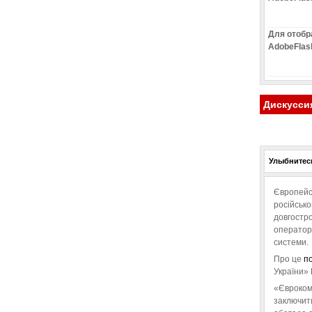
Для отобр
AdobeFlas
Дискусси
Улыбнитесь
Європейс
російськ
довгостро
операторо
системи.
Про це
п
України» 
«Євроком
заключит