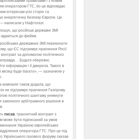
європейськими правилами і з новим
им оператором ГТС, бо це відповідає
им інтересам усіх сторін та
ує енергетичну безпеку Європи. Це
 — написали у Нафтогазі.
ошує, що російські державні ЗМІ
 вдаються до фейків.
російських державних ЗМІ переконати
тому, що ЄС підтримує прагнення Росії
 контракт за допомогою політичного
неправда… Будьте обережні,
те інформацію і її джерела. Такого в
 місяці буде багато», — зазначили у
і.
а компанія також додала, що
ія не підтримує прагнення Газпрому
огою політичного шантажу уникнути
я законного арбітражного рішення в
і.
л»
писав
, транзитний контракт з
м може бути підписаний за умов
виконання Україною європейських
відділення оператора ГТС. Про це під
го Українського газового форуму сказав