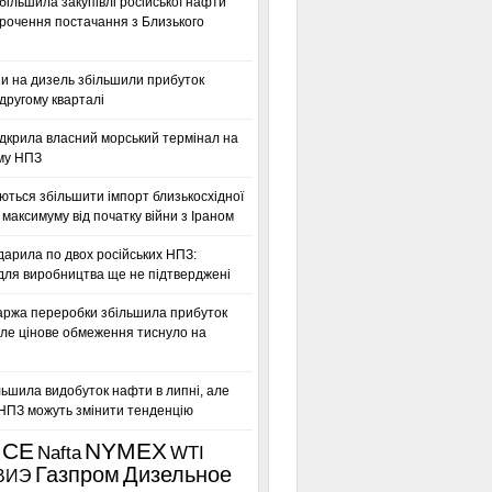
більшила закупівлі російської нафти
орочення постачання з Близького
ни на дизель збільшили прибуток
другому кварталі
дкрила власний морський термінал на
му НПЗ
ться збільшити імпорт близькосхідної
максимуму від початку війни з Іраном
дарила по двох російських НПЗ:
для виробництва ще не підтверджені
аржа переробки збільшила прибуток
ле цінове обмеження тиснуло на
льшила видобуток нафти в липні, але
 НПЗ можуть змінити тенденцію
ICE
NYMEX
Nafta
WTI
Газпром
Дизельное
ВИЭ