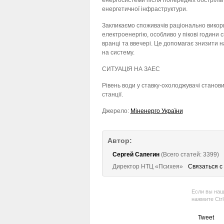
енергосистеми після попередніх обстрілів
енергетичної інфраструктури.
Закликаємо споживачів раціонально викор
електроенергію, особливо у пікові години
вранці та ввечері. Це допомагає знизити
на систему.
СИТУАЦІЯ НА ЗАЕС
Рівень води у ставку-охолоджувачі станов
станції.
Джерело:
Міненерго України
Автор:
Сергей Сапегин
(Всего статей: 3399)
Директор НТЦ «Психея»
Связаться с
Если вы наш
нажмите Ctr
Tweet