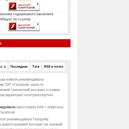
ажения содержимого включите
hPlayer по ссылке
я
! :)
Последнее
Тэги
RSS и почта
ька комісія рекомендувала
ому ПАТ «Газпром» укласти
ковий транзитний контракт із новим
м української газотранспортної
овідомила
пресслужба НАК » Нафтогаз
Facebook.
ісія рекомендувала Газпрому
и довгостроковий контракт на значний