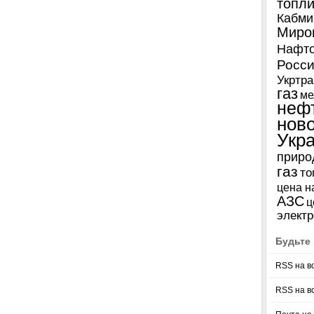
топл
Кабми
Миро
Нафто
Росси
Укртра
газ
ме
неф
нов
Укр
приро
газ
то
цена н
АЗС
ц
электр
Будьте 
RSS на в
RSS на в