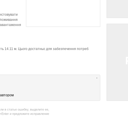
истовувати
 споживання
 навантаження
ить 14.11 м. Цього достатньо для забезпечення потреб
 автором
ли в статье ошибку, выделите ее,
l+Enter и предложите исправление