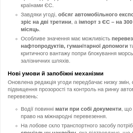
країнами ЄС.
Завдяки угоді,
обсяг автомобільного експо
зріс на дві третини
, а
імпорт з ЄС – на 300
місяць
.
Особливе значення має можливість
переве
нафтопродуктів, гуманітарної допомоги
т
критичного вантажу попри блокування морськ
залізничних шляхів.
Нові умови й запобіжні механізми
Оновлена редакція угоди передбачає низку змін,
підвищення прозорості та контроль на ринку авт
перевезень:
Водії повинні
мати при собі документи
, що
право на міжнародні перевезення.
На лобове скло транспортного засобу потрі