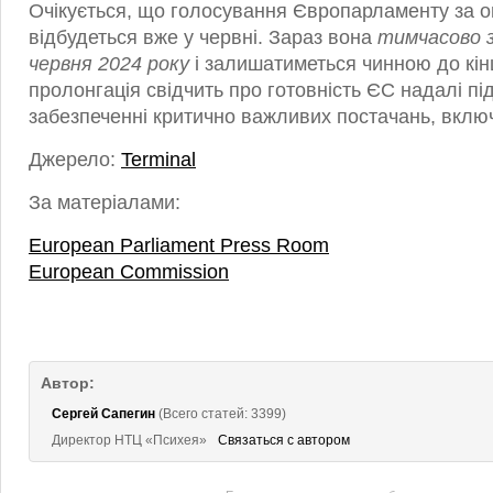
Очікується, що голосування Європарламенту за о
відбудеться вже у червні. Зараз вона
тимчасово 
червня 2024 року
і залишатиметься чинною до кінц
пролонгація свідчить про готовність ЄС надалі пі
забезпеченні критично важливих постачань, вклю
Джерело:
Terminal
За матеріалами:
European Parliament Press Room
European Commission
Автор:
Сергей Сапегин
(Всего статей: 3399)
Директор НТЦ «Психея»
Связаться с автором