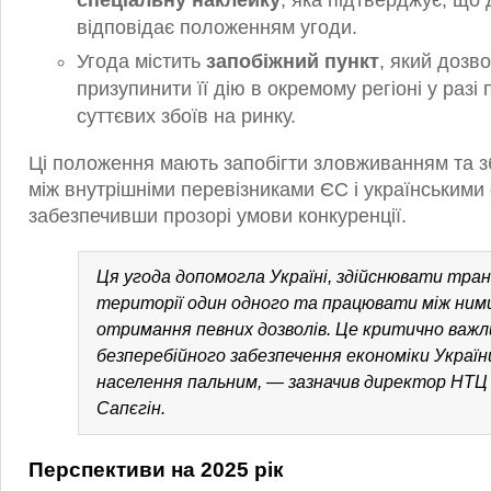
спеціальну наклейку
, яка підтверджує, що 
відповідає положенням угоди.
Угода містить
запобіжний пункт
, який дозв
призупинити її дію в окремому регіоні у разі
суттєвих збоїв на ринку.
Ці положення мають запобігти зловживанням та з
між внутрішніми перевізниками ЄС і українськими
забезпечивши прозорі умови конкуренції.
Ця угода допомогла Україні, здійснювати тра
території один одного та працювати між ними
отримання певних дозволів. Це критично важл
безперебійного забезпечення економіки Україн
населення пальним, — зазначив директор НТЦ 
Сапєгін.
Перспективи на 2025 рік