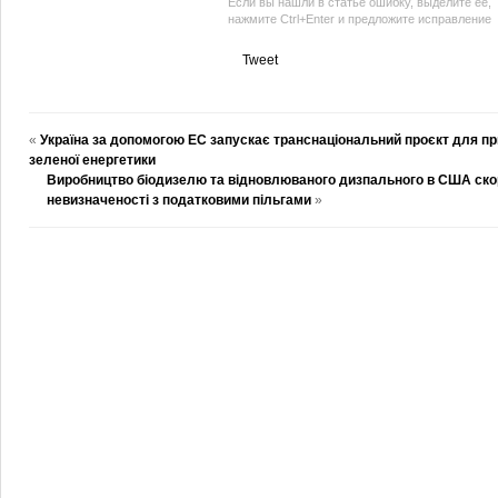
Если вы нашли в статье ошибку, выделите ее,
нажмите Ctrl+Enter и предложите исправление
Tweet
«
Україна за допомогою ЕС запускає транснаціональний проєкт для п
зеленої енергетики
Виробництво біодизелю та відновлюваного дизпального в США ско
невизначеності з податковими пільгами
»