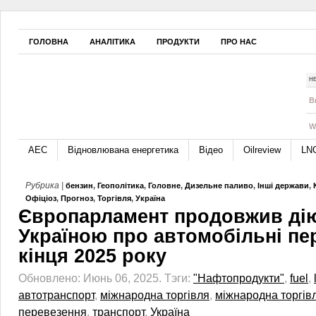
ГОЛОВНА
АНАЛІТИКА
ПРОДУКТИ
ПРО НАС
Н
B
W
АЕС
Відновлювана енергетика
Відео
Oilreview
LN
Рубрика |
бензин
,
Геополітика
,
Головне
,
Дизельне паливо
,
Інші держави
,
Офіціоз
,
Прогноз
,
Торгівля
,
Україна
Європарламент продовжив дію
Україною про автомобільні пе
кінця 2025 року
Обновлено: Июнь 06, 2025.
Тэги:
"Нафтопродукти"
,
fuel
,
автотранспорт
,
міжнародна торгівля
,
міжнародна торгівл
перевезення
,
транспорт
,
Україна