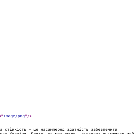
="
image/png
"
/>
а стійкість — це насамперед здатність забезпечити
нку України. Проте, на мою думку, сьогодні оцінювати цей