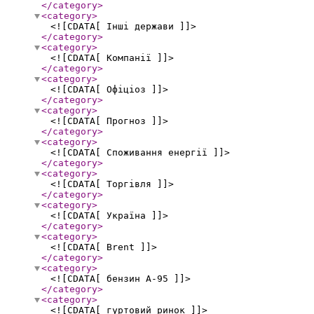
</category
>
<category
>
<![CDATA[ Інші держави ]]>
</category
>
<category
>
<![CDATA[ Компанії ]]>
</category
>
<category
>
<![CDATA[ Офіціоз ]]>
</category
>
<category
>
<![CDATA[ Прогноз ]]>
</category
>
<category
>
<![CDATA[ Споживання енергії ]]>
</category
>
<category
>
<![CDATA[ Торгівля ]]>
</category
>
<category
>
<![CDATA[ Україна ]]>
</category
>
<category
>
<![CDATA[ Brent ]]>
</category
>
<category
>
<![CDATA[ бензин А-95 ]]>
</category
>
<category
>
<![CDATA[ гуртовий ринок ]]>