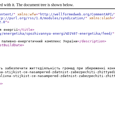
ed with it. The document tree is shown below.
ontent/
"
xmlns:wfw
="
http://wellformedweb.org/CommentAPI/
tp://purl.org/rss/1.0/modules/syndication/
"
xmlns:slash
=
2.0
"
>
я енергії
</title
>
y/energetika/spozhivannya-energi%D1%97-energetika/feed/
"
 паливно-енергетичний комплекс України
</description
>
stBuildDate
>
ть забезпечити життєдіяльність громад при збереженні кон
na-stijkist-ce-nasampered-zdatnist-zabezpechiti-zhittyed
alivna-stijkist-ce-nasampered-zdatnist-zabezpechiti-zhit
e
>