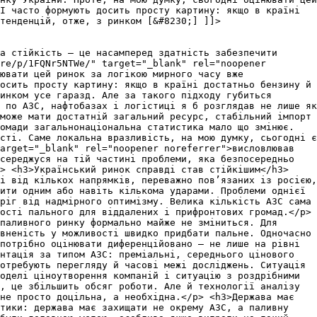
І часто формують досить просту картину: якщо в країні
тенденцій, отже, з ринком [&#8230;] ]]>
а стійкість — це насамперед здатність забезпечити
re/p/1FQNr5NTWe/" target="_blank" rel="noopener
ювати цей ринок за логікою мирного часу вже
осить просту картину: якщо в країні достатньо бензину й
инком усе гаразд. Але за такого підходу губиться
 по АЗС, нафтобазах і логістиці я б розглядав не лише як
може мати достатній загальний ресурс, стабільний імпорт
омади загальнонаціональна статистика мало що змінює.
сті. Саме локальна вразливість, на мою думку, сьогодні є
arget="_blank" rel="noopener noreferrer">висловлював
середжуся на тій частині проблеми, яка безпосередньо
p> <h3>Український ринок справді став стійкішим</h3>
і від кількох напрямків, переважно пов’язаних із росією,
ити одним або навіть кількома ударами. Проблеми однієї
ріг від надмірного оптимізму. Велика кількість АЗС сама
ості пального для віддалених і прифронтових громад.</p>
паливного ринку формально майже не зміниться. Для
вненість у можливості швидко придбати пальне. Одночасно
потрібно оцінювати диференційовано — не лише на рівні
нтація за типом АЗС: преміальні, середнього цінового
отребують перегляду й часові межі досліджень. Ситуація
оделі ціноутворення компаній і ситуацію з роздрібними
, це збільшить обсяг роботи. Але й технології аналізу
не просто доцільна, а необхідна.</p> <h3>Держава має
ітики: держава має захищати не окрему АЗС, а паливну