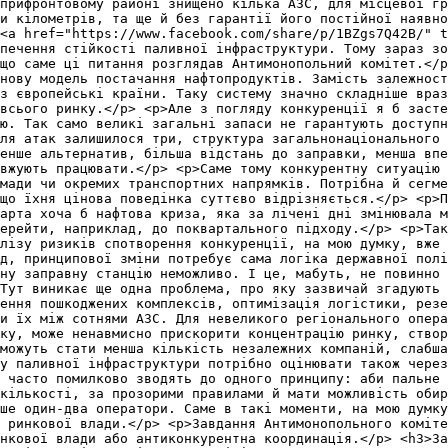
прифронтовому районі знищено кілька АЗС, для місцевої гр
и кілометрів, та ще й без гарантії його постійної наявно
<a href="https://www.facebook.com/share/p/1BZgs7Q42B/" t
печення стійкості паливної інфраструктури. Тому зараз зо
що саме ці питання розглядав Антимонопольний комітет.</
нову модель постачання нафтопродуктів. Замість залежност
з європейські країни. Таку систему значно складніше враз
 всього ринку.</p> <p>Але з погляду конкуренції я б засте
ію. Так само великі загальні запаси не гарантують доступн
ля атак залишилося три, структура загальнонаціонального 
менше альтернатив, більша відстань до заправки, менша впе
вжують працювати.</p> <p>Саме тому конкурентну ситуацію 
мади чи окремих транспортних напрямків. Потрібна й сегме
що їхня цінова поведінка суттєво відрізняється.</p> <p>П
арта хоча б нафтова криза, яка за лічені дні змінювала м
ерейти, наприклад, до поквартального підходу.</p> <p>Так
лізу ризиків спотворення конкуренції, на мою думку, вже 
д, принципової зміни потребує сама логіка державної пол
ну заправну станцію неможливо. І це, мабуть, не повинно
Тут виникає ще одна проблема, про яку зазвичай згадують 
лення пошкоджених комплексів, оптимізація логістики, резе
и їх між сотнями АЗС. Для невеликого регіонального опера
ку, може ненавмисно прискорити концентрацію ринку, створ
можуть стати менша кількість незалежних компаній, слабша
у паливної інфраструктури потрібно оцінювати також через
 часто помилково зводять до одного принципу: аби пальне 
кількості, за прозорими правилами й мати можливість обир
ше один-два оператори. Саме в такі моменти, на мою думку
 ринкової влади.</p> <p>Завдання Антимонопольного коміте
нкової влади або антиконкурентна координація.</p> <h3>За