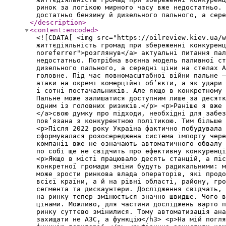
ринок за логікою мирного часу вже недостатньо. 
достатньо бензину й дизельного пального, а сере
</description
>
<content:encoded
>
<![CDATA[ <img src="https://oilreview.kiev.ua/w
життєдіяльність громад при збереженні конкуренц
noreferrer">розглянув</a> актуальні питання пал
недостатньо. Потрібна воєнна модель паливної с
дизельного пального, а середні ціни на стелах А
головне. Під час повномасштабної війни пальне —
атаки на окремі комерційні об’єкти, а як удари
і сотні постачальників. Але якщо в конкретному 
Пальне може залишатися доступним лише за десятк
одним із головних ризиків.</p> <p>Раніше я вже 
</a>свою думку про підходи, необхідні для забез
пов’язана з конкурентною політикою. Тим більше 
<p>Після 2022 року Україна фактично побудувала 
сформувалася розосереджена система імпорту чере
компанії вже не означають автоматичного обвалу
по собі ще не свідчить про ефективну конкуренц
<p>Якщо в місті працювало десять станцій, а піс
конкретної громади зміни будуть радикальними: 
може зрости ринкова влада операторів, які продо
всієї країни, а й на рівні області, району, гро
сегмента та дискаунтери. Дослідження свідчать, 
на ринку тепер змінюється значно швидше. Чого в
цінами. Можливо, для частини досліджень варто п
ринку суттєво змінилися. Тому автоматизація ана
захищати не АЗС, а функцію</h3> <p>На мій погля