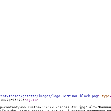
tent/themes/gazette/images/logo-TerminaL-black.png
"
type
.ua/?p=154795
</guid
>
p-content/woo_custom/30902-Пистолет_АЗС.jpg" alt="Паливн
ії"/><br />АМКУ розглянув актуальні питання паливного ри