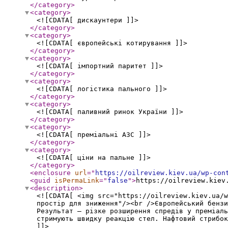
</category
>
<category
>
<![CDATA[ дискаунтери ]]>
</category
>
<category
>
<![CDATA[ європейські котирування ]]>
</category
>
<category
>
<![CDATA[ імпортний паритет ]]>
</category
>
<category
>
<![CDATA[ логістика пального ]]>
</category
>
<category
>
<![CDATA[ паливний ринок України ]]>
</category
>
<category
>
<![CDATA[ преміальні АЗС ]]>
</category
>
<category
>
<![CDATA[ ціни на пальне ]]>
</category
>
<enclosure
url
="
https://oilreview.kiev.ua/wp-con
<guid
isPermaLink
="
false
"
>
https://oilreview.kiev
<description
>
<![CDATA[ <img src="https://oilreview.kiev.ua/w
простір для зниження"/><br />Європейський бензи
Результат — різке розширення спредів у преміаль
стримують швидку реакцію стел. Нафтовий стрибо
]]>