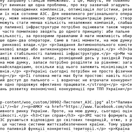
ну заправну станцію неможливо. І це, мабуть, не повинно
Тут виникає ще одна проблема, про яку зазвичай згадують 
лення пошкоджених комплексів, оптимізація логістики, резе
и їх між сотнями АЗС. Для невеликого регіонального опера
ку, може ненавмисно прискорити концентрацію ринку, створ
можуть стати менша кількість незалежних компаній, слабша
у паливної інфраструктури потрібно оцінювати також через
 часто помилково зводять до одного принципу: аби пальне 
кількості, за прозорими правилами й мати можливість обир
ше один-два оператори. Саме в такі моменти, на мою думку
 ринкової влади.</p> <p>Завдання Антимонопольного коміте
нкової влади або антиконкурентна координація.</p> <h3>За
антія стабільності паливної інфраструктури.</p> <p>Ми ча
авді важливі. Але запас, розміщений десь у західній Укр
на мою думку, запаси потрібно розділяти за рівнями: зага
найскладнішим, оскільки від нього залежить мінімізація ч
внів.</p> <p>Україні сьогодні потрібен не просто фізични
ng></p> <p>Її головна мета має бути простою: навіть післ
ий доступ до пального — і водночас не втрачати конкурент
е одно продовжує ефективно працювати.</strong></p> <p>Се
ань розвитку економічної конкуренції при ТПП України</p>
p-content/woo_custom/30902-Пистолет_АЗС.jpg" alt="Паливн
ії"/><br /><p>АМКУ <a href="https://www.facebook.com/sha
ивного ринку України. Проте, на мою думку, сьогодні оцін
тійкості.</p> <h3>Стан справ</h3> <p>ЗМІ часто формують д
ЗС рухаються відповідно до світових тенденцій, отже, з р
 це частина системи життєзабезпечення країни. Тому удари
 по паливній функції конкретної території.</p> <p>Країна 