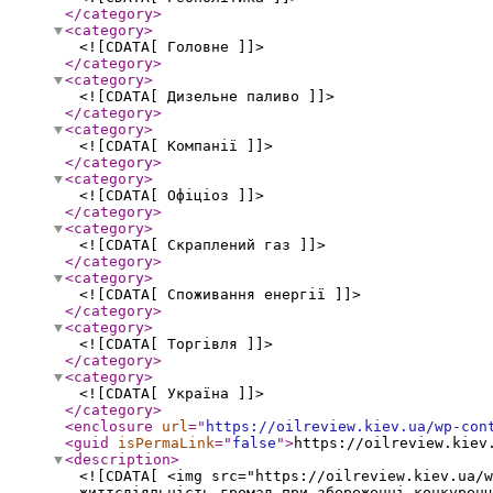
</category
>
<category
>
<![CDATA[ Головне ]]>
</category
>
<category
>
<![CDATA[ Дизельне паливо ]]>
</category
>
<category
>
<![CDATA[ Компанії ]]>
</category
>
<category
>
<![CDATA[ Офіціоз ]]>
</category
>
<category
>
<![CDATA[ Скраплений газ ]]>
</category
>
<category
>
<![CDATA[ Споживання енергії ]]>
</category
>
<category
>
<![CDATA[ Торгівля ]]>
</category
>
<category
>
<![CDATA[ Україна ]]>
</category
>
<enclosure
url
="
https://oilreview.kiev.ua/wp-con
<guid
isPermaLink
="
false
"
>
https://oilreview.kiev
<description
>
<![CDATA[ <img src="https://oilreview.kiev.ua/w
життєдіяльність громад при збереженні конкуренц