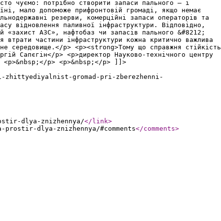
сто чуємо: потрібно створити запаси пального — і
аїні, мало допоможе прифронтовій громаді, якщо немає
льнодержавні резерви, комерційні запаси операторів та
асу відновлення паливної інфраструктури. Відповідно,
й «захист АЗС», нафтобаз чи запасів пального &#8212;
я втрати частини інфраструктури кожна критично важлива
не середовище.</p> <p><strong>Тому що справжня стійкість
ргій Сапєгін</p> <p>директор Науково-технічного центру
 <p>&nbsp;</p> <p>&nbsp;</p> ]]>
i-zhittyediyalnist-gromad-pri-zberezhenni-
ostir-dlya-znizhennya/
</link
>
a-prostir-dlya-znizhennya/#comments
</comments
>