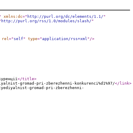
"
xmlns:dc
="
http://purl.org/dc/elements/1.1/
"
"
http://purl.org/rss/1.0/modules/slash/
"
rel
="
self
"
type
="
application/rss+xml
"
/>
куренції
</title
>
iyalnist-gromad-pri-zberezhenni-konkurenci%d1%97/
</link
>
tyediyalnist-gromad-pri-zberezhenni-