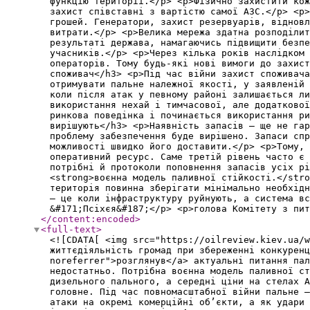
функцію території.</p> <p>Фізично захистити кож
захист співставні з вартістю самої АЗС.</p> <p>
грошей. Генератори, захист резервуарів, віднов
витрати.</p> <p>Велика мережа здатна розподілит
результаті держава, намагаючись підвищити безпе
учасників.</p> <p>Через кілька років наслідком 
операторів. Тому будь-які нові вимоги до захист
споживач</h3> <p>Під час війни захист споживача
отримувати пальне належної якості, у заявленій 
коли після атак у певному районі залишається ли
використання нехай і тимчасової, але додаткової
ринкова поведінка і починається використання ри
вирішують</h3> <p>Наявність запасів — ще не гар
проблему забезпечення буде вирішено. Запаси спр
можливості швидко його доставити.</p> <p>Тому, 
оперативний ресурс. Саме третій рівень часто є 
потрібні й протоколи поповнення запасів усіх рі
<strong>воєнна модель паливної стійкості.</stro
територія повинна зберігати мінімально необхідн
— це коли інфраструктуру руйнують, а система вс
&#171;Псіхєя&#187;</p> <p>голова Комітету з пит
</content:encoded
>
<full-text
>
<![CDATA[ <img src="https://oilreview.kiev.ua/w
життєдіяльність громад при збереженні конкуренц
noreferrer">розглянув</a> актуальні питання пал
недостатньо. Потрібна воєнна модель паливної с
дизельного пального, а середні ціни на стелах А
головне. Під час повномасштабної війни пальне —
атаки на окремі комерційні об’єкти, а як удари