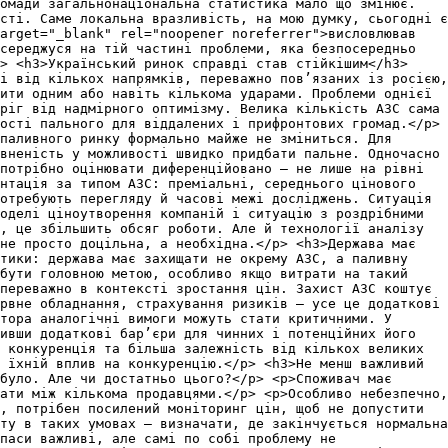
омади загальнонаціональна статистика мало що змінює.
сті. Саме локальна вразливість, на мою думку, сьогодні є
arget="_blank" rel="noopener noreferrer">висловлював
середжуся на тій частині проблеми, яка безпосередньо
p> <h3>Український ринок справді став стійкішим</h3>
і від кількох напрямків, переважно пов’язаних із росією,
ити одним або навіть кількома ударами. Проблеми однієї
ріг від надмірного оптимізму. Велика кількість АЗС сама
ості пального для віддалених і прифронтових громад.</p>
паливного ринку формально майже не зміниться. Для
вненість у можливості швидко придбати пальне. Одночасно
потрібно оцінювати диференційовано — не лише на рівні
нтація за типом АЗС: преміальні, середнього цінового
отребують перегляду й часові межі досліджень. Ситуація
оделі ціноутворення компаній і ситуацію з роздрібними
, це збільшить обсяг роботи. Але й технології аналізу
не просто доцільна, а необхідна.</p> <h3>Держава має
ітики: держава має захищати не окрему АЗС, а паливну
 бути головною метою, особливо якщо витрати на такий
переважно в контексті зростання цін. Захист АЗС коштує
рвне обладнання, страхування ризиків — усе це додаткові
тора аналогічні вимоги можуть стати критичними. У
ивши додаткові бар’єри для чинних і потенційних його
 конкуренція та більша залежність від кількох великих
 їхній вплив на конкуренцію.</p> <h3>Не менш важливий
було. Але чи достатньо цього?</p> <p>Споживач має
ати між кількома продавцями.</p> <p>Особливо небезпечно,
, потрібен посилений моніторинг цін, щоб не допустити
ту в таких умовах — визначати, де закінчується нормальна
паси важливі, але самі по собі проблему не