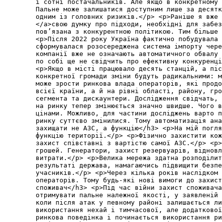
і сотні постачальників. Але якщо в конкретному 
Пальне може залишатися доступним лише за десятк
одним із головних ризиків.</p> <p>Раніше я вже 
</a>свою думку про підходи, необхідні для забез
пов’язана з конкурентною політикою. Тим більше 
<p>Після 2022 року Україна фактично побудувала 
сформувалася розосереджена система імпорту чере
компанії вже не означають автоматичного обвалу
по собі ще не свідчить про ефективну конкуренц
<p>Якщо в місті працювало десять станцій, а піс
конкретної громади зміни будуть радикальними: 
може зрости ринкова влада операторів, які продо
всієї країни, а й на рівні області, району, гро
сегмента та дискаунтери. Дослідження свідчать, 
на ринку тепер змінюється значно швидше. Чого в
цінами. Можливо, для частини досліджень варто п
ринку суттєво змінилися. Тому автоматизація ана
захищати не АЗС, а функцію</h3> <p>На мій погля
функцію території.</p> <p>Фізично захистити кож
захист співставні з вартістю самої АЗС.</p> <p>
грошей. Генератори, захист резервуарів, віднов
витрати.</p> <p>Велика мережа здатна розподілит
результаті держава, намагаючись підвищити безпе
учасників.</p> <p>Через кілька років наслідком 
операторів. Тому будь-які нові вимоги до захист
споживач</h3> <p>Під час війни захист споживача
отримувати пальне належної якості, у заявленій 
коли після атак у певному районі залишається ли
використання нехай і тимчасової, але додаткової
ринкова поведінка і починається використання ри