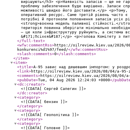
вирішують</h3> <p>Наявність запасів — ще не гар
проблему забезпечення буде вирішено. Запаси спр
можливості швидко його доставити.</p> <p>Тому, 
оперативний ресурс. Саме третій рівень часто є 
потрібні й протоколи поповнення запасів усіх рі
<strong>воєнна модель паливної стійкості.</stro
територія повинна зберігати мінімально необхідн
— це коли інфраструктуру руйнують, а система вс
&#171;Псіхєя&#187;</p> <p>голова Комітету з пит
</full-text
>
<wfw:commentRss
>
https://oilreview.kiev.ua/2026/0
konkurenci%d1%97/feed/
</wfw:commentRss
>
<slash:comments
>
0
</slash:comments
>
</item
>
<item
>
<title
>
А-95 завис над дешевшим імпортом: у роздр
<link
>
https://oilreview.kiev.ua/2026/08/04/a-95-
<comments
>
https://oilreview.kiev.ua/2026/08/04/a
<pubDate
>
Tue, 04 Aug 2026 12:24:03 +0000
</pubDat
<dc:creator
>
<![CDATA[ Сергей Сапегин ]]>
</dc:creator
>
<category
>
<![CDATA[ бензин ]]>
</category
>
<category
>
<![CDATA[ Геополітика ]]>
</category
>
<category
>
<![CDATA[ Головне ]]>