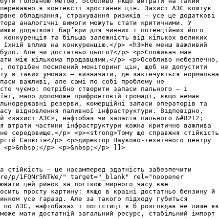
 бути головною метою, особливо якщо витрати на такий
переважно в контексті зростання цін. Захист АЗС коштує
рвне обладнання, страхування ризиків — усе це додаткові
тора аналогічні вимоги можуть стати критичними. У
ивши додаткові бар’єри для чинних і потенційних його
 конкуренція та більша залежність від кількох великих
 їхній вплив на конкуренцію.</p> <h3>Не менш важливий
було. Але чи достатньо цього?</p> <p>Споживач має
ати між кількома продавцями.</p> <p>Особливо небезпечно,
, потрібен посилений моніторинг цін, щоб не допустити
ту в таких умовах — визначати, де закінчується нормальна
паси важливі, але самі по собі проблему не
сто чуємо: потрібно створити запаси пального — і
аїні, мало допоможе прифронтовій громаді, якщо немає
льнодержавні резерви, комерційні запаси операторів та
асу відновлення паливної інфраструктури. Відповідно,
й «захист АЗС», нафтобаз чи запасів пального &#8212;
я втрати частини інфраструктури кожна критично важлива
не середовище.</p> <p><strong>Тому що справжня стійкість
ргій Сапєгін</p> <p>директор Науково-технічного центру
 <p>&nbsp;</p> <p>&nbsp;</p> ]]>
а стійкість — це насамперед здатність забезпечити
re/p/1FQNr5NTWe/" target="_blank" rel="noopener
ювати цей ринок за логікою мирного часу вже
осить просту картину: якщо в країні достатньо бензину й
инком усе гаразд. Але за такого підходу губиться
 по АЗС, нафтобазах і логістиці я б розглядав не лише як
може мати достатній загальний ресурс, стабільний імпорт