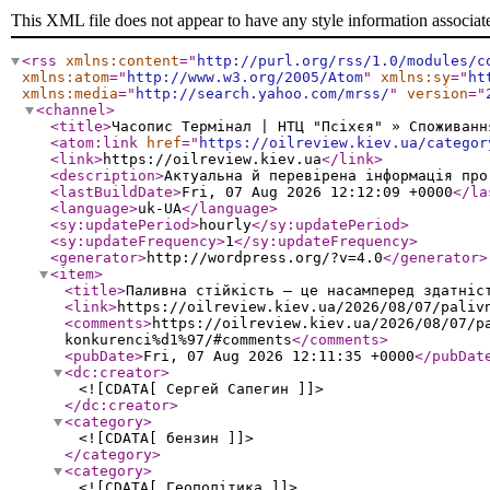
This XML file does not appear to have any style information associat
<rss
xmlns:content
="
http://purl.org/rss/1.0/modules/c
xmlns:atom
="
http://www.w3.org/2005/Atom
"
xmlns:sy
="
ht
xmlns:media
="
http://search.yahoo.com/mrss/
"
version
="
<channel
>
<title
>
Часопис Термінал | НТЦ "Псіхєя" » Споживанн
<atom:link
href
="
https://oilreview.kiev.ua/categor
<link
>
https://oilreview.kiev.ua
</link
>
<description
>
Актуальна й перевірена інформація про
<lastBuildDate
>
Fri, 07 Aug 2026 12:12:09 +0000
</la
<language
>
uk-UA
</language
>
<sy:updatePeriod
>
hourly
</sy:updatePeriod
>
<sy:updateFrequency
>
1
</sy:updateFrequency
>
<generator
>
http://wordpress.org/?v=4.0
</generator
>
<item
>
<title
>
Паливна стійкість — це насамперед здатніс
<link
>
https://oilreview.kiev.ua/2026/08/07/paliv
<comments
>
https://oilreview.kiev.ua/2026/08/07/p
konkurenci%d1%97/#comments
</comments
>
<pubDate
>
Fri, 07 Aug 2026 12:11:35 +0000
</pubDat
<dc:creator
>
<![CDATA[ Сергей Сапегин ]]>
</dc:creator
>
<category
>
<![CDATA[ бензин ]]>
</category
>
<category
>
<![CDATA[ Геополітика ]]>