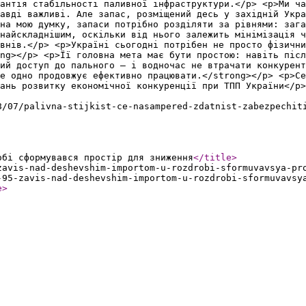
антія стабільності паливної інфраструктури.</p> <p>Ми ча
авді важливі. Але запас, розміщений десь у західній Укр
на мою думку, запаси потрібно розділяти за рівнями: зага
найскладнішим, оскільки від нього залежить мінімізація ч
внів.</p> <p>Україні сьогодні потрібен не просто фізични
ng></p> <p>Її головна мета має бути простою: навіть післ
ий доступ до пального — і водночас не втрачати конкурент
е одно продовжує ефективно працювати.</strong></p> <p>Се
ань розвитку економічної конкуренції при ТПП України</p>
8/07/palivna-stijkist-ce-nasampered-zdatnist-zabezpechit
обі сформувався простір для зниження
</title
>
zavis-nad-deshevshim-importom-u-rozdrobi-sformuvavsya-pr
-95-zavis-nad-deshevshim-importom-u-rozdrobi-sformuvavsy
e
>