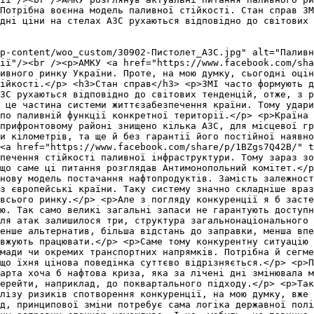
Потрібна воєнна модель паливної стійкості. Стан справ ЗМ
дні ціни на стелах АЗС рухаються відповідно до світових 
p-content/woo_custom/30902-Пистолет_АЗС.jpg" alt="Паливн
ії"/><br /><p>АМКУ <a href="https://www.facebook.com/sha
ивного ринку України. Проте, на мою думку, сьогодні оцін
тійкості.</p> <h3>Стан справ</h3> <p>ЗМІ часто формують д
ЗС рухаються відповідно до світових тенденцій, отже, з р
 це частина системи життєзабезпечення країни. Тому удари
 по паливній функції конкретної території.</p> <p>Країна 
прифронтовому районі знищено кілька АЗС, для місцевої гр
и кілометрів, та ще й без гарантії його постійної наявно
<a href="https://www.facebook.com/share/p/1BZgs7Q42B/" t
печення стійкості паливної інфраструктури. Тому зараз зо
що саме ці питання розглядав Антимонопольний комітет.</
нову модель постачання нафтопродуктів. Замість залежност
з європейські країни. Таку систему значно складніше враз
 всього ринку.</p> <p>Але з погляду конкуренції я б засте
ію. Так само великі загальні запаси не гарантують доступн
ля атак залишилося три, структура загальнонаціонального 
менше альтернатив, більша відстань до заправки, менша впе
вжують працювати.</p> <p>Саме тому конкурентну ситуацію 
мади чи окремих транспортних напрямків. Потрібна й сегме
що їхня цінова поведінка суттєво відрізняється.</p> <p>П
арта хоча б нафтова криза, яка за лічені дні змінювала м
ерейти, наприклад, до поквартального підходу.</p> <p>Так
лізу ризиків спотворення конкуренції, на мою думку, вже 
д, принципової зміни потребує сама логіка державної пол