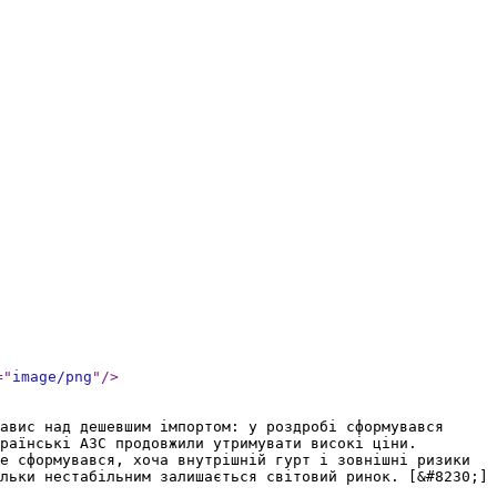
="
image/png
"
/>
авис над дешевшим імпортом: у роздробі сформувався
раїнські АЗС продовжили утримувати високі ціни.
е сформувався, хоча внутрішній гурт і зовнішні ризики
льки нестабільним залишається світовий ринок. [&#8230;]