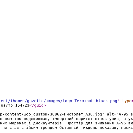
tent/themes/gazette/images/logo-TerminaL-black.png
"
type
.ua/?p=154723
</guid
>
p-content/woo_custom/30862-Пистолет_АЗС.jpg" alt="А-95 з
н помітно подешевшав, імпортний паритет пішов униз, а ук
них мережах і дискаунтерів. Простір для зниження А-95 вж
к не став стійким трендом Останній тиждень показав, наскі