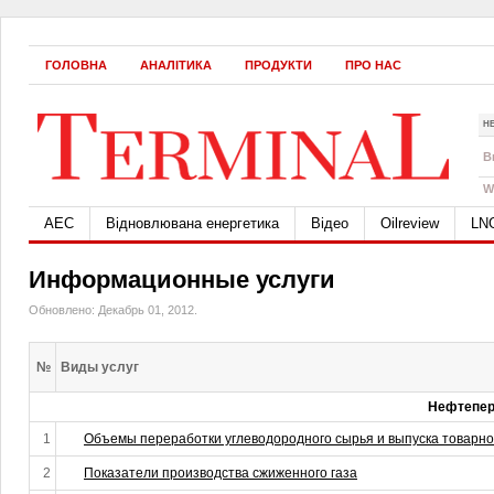
ГОЛОВНА
АНАЛІТИКА
ПРОДУКТИ
ПРО НАС
Н
B
W
АЕС
Відновлювана енергетика
Відео
Oilreview
LN
Информационные услуги
Обновлено: Декабрь 01, 2012.
№
Виды услуг
Нефтепер
1
Объемы переработки углеводородного сырья и выпуска товарно
2
Показатели производства сжиженного газа