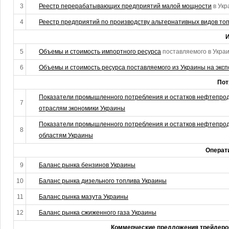
3
Реестр перерабатывающих предприятий малой мощности
в Укр
4
Реестр предприятий по производству альтернативных видов то
И
5
Объемы и стоимость импортного ресурса
поставляемого в Украи
6
Объемы и стоимость ресурса поставляемого из Украины на эксп
Пот
Показатели промышленного потребления и остатков нефтепроду
7
отраслям экономики Украины
Показатели промышленного потребления и остатков нефтепроду
8
областям Украины
Операт
9
Баланс рынка бензинов Украины
10
Баланс рынка дизельного топлива Украины
11
Баланс рынка мазута Украины
12
Баланс рынка сжиженного газа Украины
Коммерческие предложения трейдеро