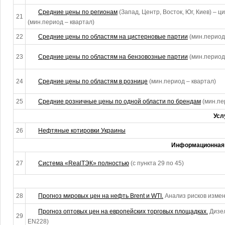
Средние цены по регионам
(Запад, Центр, Восток, Юг, Киев) – 
21
(мин.период – квартал)
22
Средние цены по областям на цистерновые партии
(мин.период
23
Средние цены по областям на бензовозные партии
(мин.период
24
Средние цены по областям в рознице
(мин.период – квартал)
25
Средние розничные цены по одной области по брендам
(мин.пе
Усл
26
Нефтяные котировки Украины
Информационная 
27
Система «RealТЭК» полностью
(с пункта 29 по 45)
28
Прогноз мировых цен на нефть Brent и WTI.
Анализ рисков изме
Прогноз оптовых цен на европейских торговых площадках.
Дизел
29
EN228)