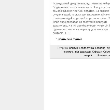
Французький уряд заявив, що повністю нейтр
бюджетний ефект кризи навколо Ірану кошто
заморожування частини видатків. За оцінкою 
сукупна вартість шоку для державних фінанс
становить від 4 млрд до 6 млрд євро, з яких 3
млрд євро припадає на зростання вартості
запозичень. На тлі стрибка енергетичних цін
одночасно розширює адресну допомогу для
секторів і […]
Читать всю статью
Рубрика:
бензин
,
Геополітика
,
Головне
,
Ди
паливо
,
Інші держави
,
Офіціоз
,
Спож
енергії
Коммента