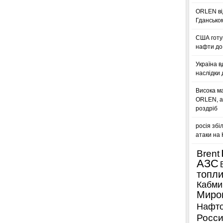
ORLEN ві
Гдансько
США готую
нафти до 
Україна в
наслідки 
Висока м
ORLEN, а
роздріб
росія збі
атаки на
Brent
АЗС
топл
Кабми
Миро
Нафто
Росси