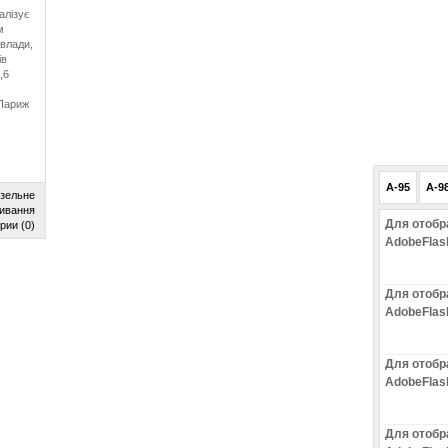
алізує
м
влади,
ів
,6
 Париж
A-95
A-9
зельне
ивання
Для отобр
рии (0)
AdobeFlas
Для отобр
AdobeFlas
Для отобр
AdobeFlas
Для отобр