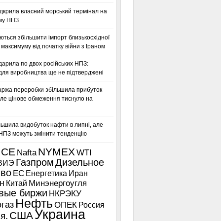
дкрила власний морський термінал на
му НПЗ
ться збільшити імпорт близькосхідної
максимуму від початку війни з Іраном
дарила по двох російських НПЗ:
для виробництва ще не підтверджені
аржа переробки збільшила прибуток
ле цінове обмеження тиснуло на
льшила видобуток нафти в липні, але
 НПЗ можуть змінити тенденцію
ICE
NYMEX
Nafta
WTI
Газпром
Дизельное
ВИЭ
иво
ЕС
Енергетика
Иран
н
Китай
Минэнергоугля
вые биржи
НКРЭКУ
Нефть
газ
ОПЕК
Россия
Украина
США
я.