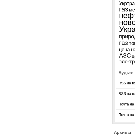
Укртра
газ
ме
неф
нов
Укр
приро
газ
то
цена н
АЗС
ц
электр
Будьте 
RSS на в
RSS на в
Почта на 
Почта на
Архивы