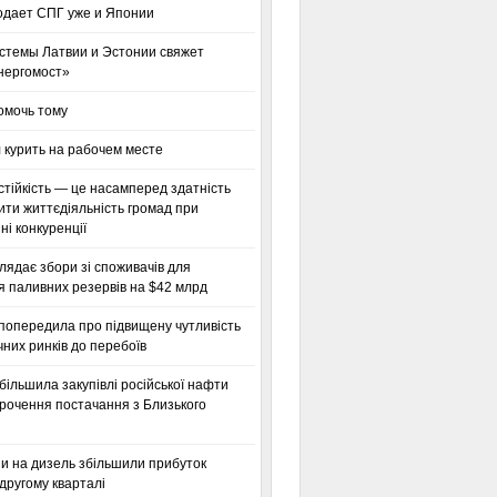
одает СПГ уже и Японии
стемы Латвии и Эстонии свяжет
нергомост»
омочь тому
 курить на рабочем месте
тійкість — це насамперед здатність
ти життєдіяльність громад при
і конкуренції
глядає збори зі споживачів для
я паливних резервів на $42 млрд
 попередила про підвищену чутливість
них ринків до перебоїв
більшила закупівлі російської нафти
орочення постачання з Близького
ни на дизель збільшили прибуток
другому кварталі