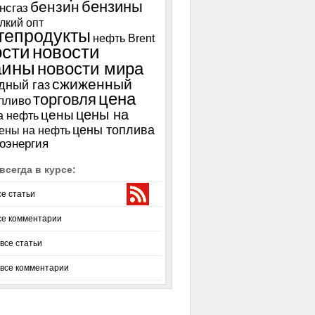
бензины
бензин
нсгаз
лкий опт
тепродукты
нефть Brent
ости
новости
аины
новости мира
сжиженный
дный газ
цена
торговля
пливо
цены на
цены
а нефть
цены топлива
ены на нефть
оэнергия
всегда в курсе:
се статьи
се комментарии
все статьи
 все комментарии