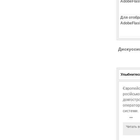
AdobeFlas
Для отобр
AdobeFlas
Дискусси
Улыбнитесь
Європейс
російськ
довгостро
операторо
системи.
…
Читать в