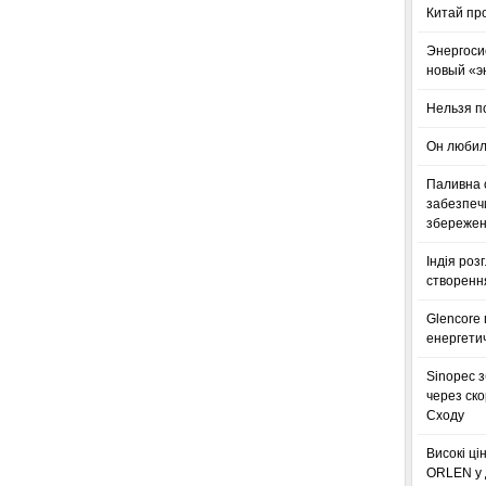
Китай пр
Энергоси
новый «э
Нельзя п
Он любил
Паливна с
забезпечи
збереженн
Індія роз
створенн
Glencore
енергетич
Sinopec з
через ск
Сходу
Високі ці
ORLEN у 