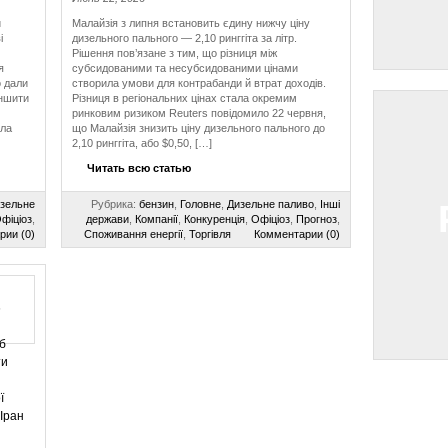
и
Малайзія з липня встановить єдину нижчу ціну
і
дизельного пального — 2,10 ринггіта за літр.
Рішення пов’язане з тим, що різниця між
я
субсидованими та несубсидованими цінами
 дали
створила умови для контрабанди й втрат доходів.
еншити
Різниця в регіональних цінах стала окремим
ринковим ризиком Reuters повідомило 22 червня,
ила
що Малайзія знизить ціну дизельного пального до
2,10 ринггіта, або $0,50, […]
Читать всю статью
зельне
Рубрика:
бензин
,
Головне
,
Дизельне паливо
,
Інші
фіціоз
,
держави
,
Компанії
,
Конкуренція
,
Офіціоз
,
Прогноз
,
рии (0)
Споживання енергії
,
Торгівля
Комментарии (0)