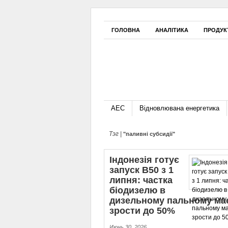
ГОЛОВНА
АНАЛІТИКА
ПРОДУК
АЕС
Відновлювана енергетика
Тэг |
"паливні субсидії"
Індонезія готує
запуск B50 з 1
липня: частка
біодизелю в
дизельному пальному ма
зрости до 50%
Июнь 30, 2026