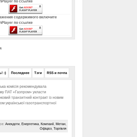
hPlayer по ссылке
ажения содержимого включите
hPlayer по ссылке
я
! :)
Последнее
Тэги
RSS и почта
ька комісія рекомендувала
ому ПАТ «Газпром» укласти
ковий транзитний контракт із новим
м української газотранспортної
се:
Анекдоти
,
Енергетика
,
Компанії
,
Метан
,
Офіціоз
,
Торгівля