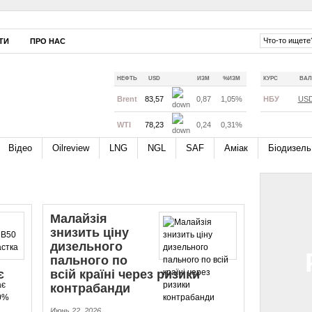
ТИ
ПРО НАС
НЕФТЬ
USD
ИЗМ
%ИЗМ
КУРС
ВАЛ
Brent
83,57
0,87
1,05%
НБУ
US
WTI
78,23
0,24
0,31%
Відео
Oilreview
LNG
NGL
SAF
Аміак
Біодизель
Малайзія
знизить ціну
дизельного
пального по
є
всій країні через ризики
контрабанди
Июнь 22, 2026