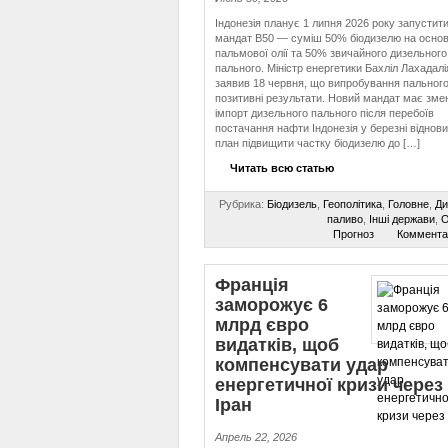
Індонезія планує 1 липня 2026 року запустит
мандат B50 — суміш 50% біодизелю на основ
пальмової олії та 50% звичайного дизельного
пального. Міністр енергетики Бахліл Лахадалі
заявив 18 червня, що випробування пального
позитивні результати. Новий мандат має зм
імпорт дизельного пального після перебоїв
постачання нафти Індонезія у березні віднов
план підвищити частку біодизелю до […]
Читать всю статью
Рубрика:
Біодизель
,
Геополітика
,
Головне
,
Ди
паливо
,
Інші держави
,
О
Прогноз
Коммента
Франція
заморожує 6
млрд євро
видатків, щоб
компенсувати удар
енергетичної кризи через
Іран
Апрель 22, 2026