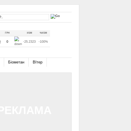
ГРН
ИЗМ
%ИЗМ
D
0
-25.2323
-100%
Біометан
ВІтер
РЕКЛАМА