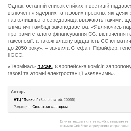
Однак, останній список стійких інвестицій піддавс
включення ядерних та газових проєктів, які деякі
навколишнього середовища вважають такими, що
кліматичні амбіції законодавства. «Являючись н
програми сталого фінансування ЄС, включення газ
таксономії, а також власну відданість ЄС клімати
до 2050 року», – заявила Стефані Пфайфер, ген
IIGCC.
«Термінал»
писав
, Європейська комісія запропон
газові та атомні електростанції «зеленими».
Автор:
НТЦ "Психея"
(Всего статей: 20055)
Редакция
Связаться с автором
Если вы нашли в статье ошибку, выделите ее,
нажмите Ctrl+Enter и предложите исправление