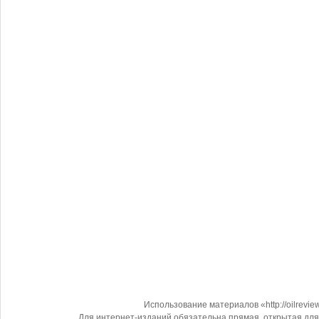
Использование материалов «http://oilrevi
Для интернет-изданий обязательна прямая, открытая для 