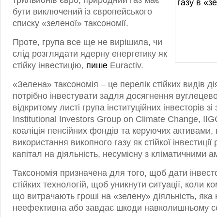
трильйонів євро, природний газ має
бути виключений із європейського
списку «зеленої» таксономії.
Проте, група все ще не вирішила, чи
слід розглядати ядерну енергетику як
стійку інвестицію,
пише
Euractiv.
«Зелена» таксономія – це перелік стійких видів дія
потрібно інвестувати задля досягнення вуглецево
відкритому листі група інституційних інвесторів зі
Institutional Investors Group on Climate Change, II
коаліція пенсійних фондів та керуючих активами,
використання викопного газу як стійкої інвестиції
капітал на діяльність, несумісну з кліматичними а
Таксономія призначена для того, щоб дати інвест
стійких технологій, щоб уникнути ситуації, коли к
що витрачають гроші на «зелену» діяльність, яка
неефективна або завдає шкоди навколишньому с