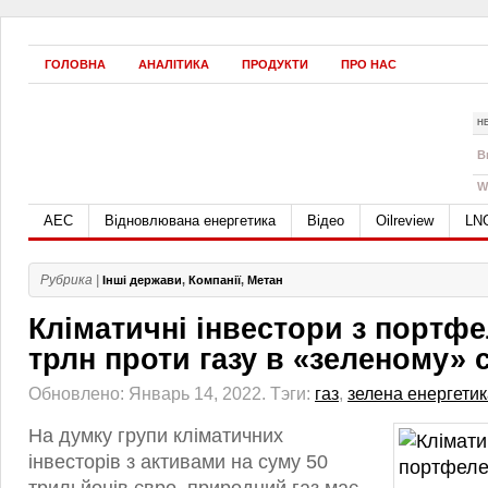
ГОЛОВНА
АНАЛІТИКА
ПРОДУКТИ
ПРО НАС
Н
B
W
АЕС
Відновлювана енергетика
Відео
Oilreview
LN
Рубрика |
Інші держави
,
Компанії
,
Метан
Кліматичні інвестори з портфе
трлн проти газу в «зеленому» 
Обновлено: Январь 14, 2022.
Тэги:
газ
,
зелена енергетик
На думку групи кліматичних
інвесторів з активами на суму 50