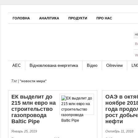
ГОЛОВНА
АНАЛІТИКА
ПРОДУКТИ
ПРО НАС
Н
B
W
АЕС
Відновлювана енергетика
Відео
Oilreview
LN
Тэг |
"новости мира"
ЕК выделит до
ОАЭ в октя
215 млн евро на
ноябре 201
строительство
года продо
газопровода
рост добыч
Baltic Pipe
нефти
Январь 25, 2019
Октябрь 11, 2018