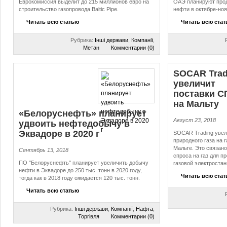
Еврокомиссия выделит до 215 миллионов евро на
ОАЭ планируют про
строительство газопровода Baltic Pipe.
нефти в октябре-ноя
Читать всю статью
Читать всю ста
Рубрика:
Інші держави
,
Компанії
,
Метан
Комментарии (0)
SOCAR Trad
увеличит
поставки С
на Мальту
«Белоруснефть» планирует
Август 23, 2018
удвоить нефтедобычу в
Эквадоре в 2020 г
SOCAR Trading увел
природного газа на 
Мальте. Это связан
Сентябрь 13, 2018
спроса на газ для п
ПО "Белоруснефть" планирует увеличить добычу
газовой электростан
нефти в Эквадоре до 250 тыс. тонн в 2020 году,
Читать всю ста
тогда как в 2018 году ожидается 120 тыс. тонн.
Читать всю статью
Рубрика:
Інші держави
,
Компанії
,
Нафта
,
Торгівля
Комментарии (0)