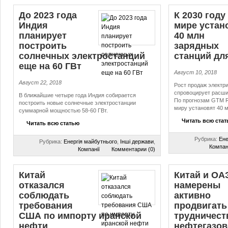
До 2023 года
К 2030 году
Индия
мире устан
планирует
40 млн
построить
зарядных
солнечных элек­тро­стан­ций
станций для 
еще на 60 ГВт
Август 10, 2018
Август 22, 2018
Рост продаж электр
спровоцирует расши
В ближайшие четыре года Индия собирается
По прогнозам GTM Re
построить новые солнечные электростанции
миру установят 40 
суммарной мощностью 58-60 ГВт.
Читать всю ста
Читать всю статью
Рубрика:
Ене
Рубрика:
Енергія майбутнього
,
Інші держави
,
Компан
Компанії
Комментарии (0)
Китай
Китай и ОА
отказался
намерены
соблюдать
активно
требования
продвигать
США по импорту иранской
труд­ни­че­с
нефти
нефтегазов