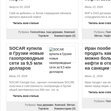
Август 03, 2018
Июль 23, 2018
США не добились от Китая сокращения объемов
КНР и ОАЭ договори
импорта иранской нефти.
сотрудничество в н
Читать всю статью
Читать всю ста
Рубрика:
Геополітика
,
Інші держави
,
Компанії
,
Рубрика:
Гео
Торгівля
Комментарии (0)
Метан
,
Нафт
SOCAR купила
Иран пооб
в Грузии новые
продать ка
газопроводные
можно бол
сети за 9,5 млн
нефти в от
долларов
на санкции
Июль 23, 2018
Июль 11, 2018
SOCAR Georgia Gas, «дочка» госкомпании SOCAR,
Иран продаст как м
получила в собственность газопроводы в Грузии
банки перед лицом 
общей протяженностью 594 тыс. пог. м.
Читать всю ста
Читать всю статью
Рубрика:
Гео
Рубрика:
Інші держави
,
Компанії
,
Метан
,
Торгівля
Комментарии (0)