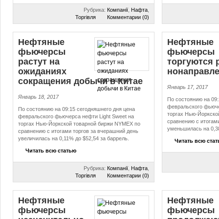
Рубрика:
Компанії
,
Нафта
,
Торгівля
Комментарии (0)
Нефтяные
Нефтяные
фьючерсы
фьючерсы
растут на
торгуются 
ожиданиях
но­на­прав­ле
сокращения добычи в Китае
Январь 17, 2017
Январь 18, 2017
По состоянию на 09:
февральского фьюче
По состоянию на 09:15 сегодняшнего дня цена
торгах Нью-Йоркско
февральского фьючерса нефти Light Sweet на
сравнению с итогам
торгах Нью-Йоркской товарной биржи NYMEX по
уменьшилась на 0,38
сравнению с итогами торгов за вчерашний день
увеличилась на 0,11% до $52,54 за баррель.
Читать всю ста
Читать всю статью
Рубрика:
Компанії
,
Нафта
,
Торгівля
Комментарии (0)
Нефтяные
Нефтяные
фьючерсы
фьючерсы