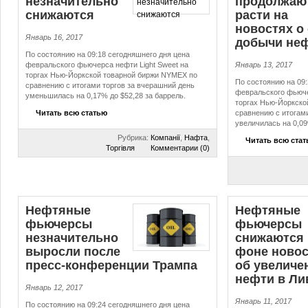
незначительно
продолжаю
снижаются
расти на
новостях о
Январь 16, 2017
добычи не
По состоянию на 09:18 сегодняшнего дня цена
февральского фьючерса нефти Light Sweet на
Январь 13, 2017
торгах Нью-Йоркской товарной биржи NYMEX по
По состоянию на 09:
сравнению с итогами торгов за вчерашний день
февральского фьюче
уменьшилась на 0,17% до $52,28 за баррель.
торгах Нью-Йоркско
Читать всю статью
сравнению с итогам
увеличилась на 0,09
Рубрика:
Компанії
,
Нафта
,
Читать всю ста
Торгівля
Комментарии (0)
Нефтяные
Нефтяные
фьючерсы
фьючерсы
незначительно
снижаются 
выросли после
фоне новос
пресс-конференции Трампа
об увеличе
нефти в Ли
Январь 12, 2017
Январь 11, 2017
По состоянию на 09:24 сегодняшнего дня цена