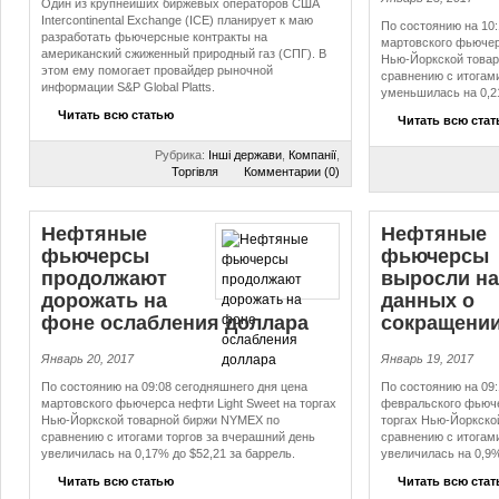
Один из крупнейших биржевых операторов США
Intercontinental Exchange (ICE) планирует к маю
По состоянию на 10:
разработать фьючерсные контракты на
мартовского фьючерс
американский сжиженный природный газ (СПГ). В
Нью-Йоркской това
этом ему помогает провайдер рыночной
сравнению с итогам
информации S&P Global Platts.
уменьшилась на 0,21
Читать всю статью
Читать всю ста
Рубрика:
Інші держави
,
Компанії
,
Торгівля
Комментарии (0)
Нефтяные
Нефтяные
фьючерсы
фьючерсы
продолжают
выросли на
дорожать на
данных о
фоне ослабления доллара
сокращении
Январь 20, 2017
Январь 19, 2017
По состоянию на 09:08 сегодняшнего дня цена
По состоянию на 09:
мартовского фьючерса нефти Light Sweet на торгах
февральского фьюче
Нью-Йоркской товарной биржи NYMEX по
торгах Нью-Йоркско
сравнению с итогами торгов за вчерашний день
сравнению с итогам
увеличилась на 0,17% до $52,21 за баррель.
увеличилась на 0,9%
Читать всю статью
Читать всю ста