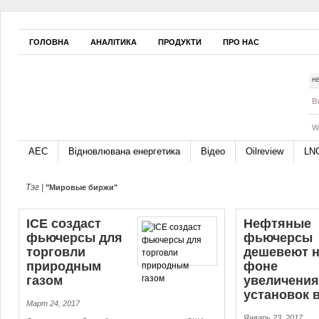
ГОЛОВНА
АНАЛІТИКА
ПРОДУКТИ
ПРО НАС
Н
B
W
АЕС
Відновлювана енергетика
Відео
Oilreview
LN
Тэг |
"Мировые биржи"
ICE создаст
Нефтяные
фьючерсы для
фьючерсы
торговли
дешевеют 
природным
фоне
газом
увеличения
установок 
Март 24, 2017
Январь 23, 2017