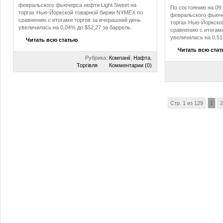
февральского фьючерса нефти Light Sweet на
По состоянию на 09:
торгах Нью-Йоркской товарной биржи NYMEX по
февральского фьюче
сравнению с итогами торгов за вчерашний день
торгах Нью-Йоркско
увеличилась на 0,04% до $52,27 за баррель.
сравнению с итогам
увеличилась на 0,51
Читать всю статью
Читать всю ста
Рубрика:
Компанії
,
Нафта
,
Торгівля
Комментарии (0)
Стр. 1 из 129
1
2