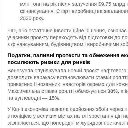
млн тонн на рік після залучення $9,75 млрд 
фінансування. Старт виробництва запланова
2030 року.
FID, або остаточне інвестиційне рішення, означає
учасники проєкту переходять від підготовки до по
з фінансуванням, будівництвом і виробничими зо
Податки, паливні протести та обмеження е
посилюють ризики для ринків
Венесуела опублікувала новий проєкт нафтового з
дозволить Каракасу встановлювати ставки роялті
приватних і іноземних інвесторів окремо для кожн
Максимальна ставка роялті обмежується
30%
, а 
на вуглеводні —
15%
.
У Кенії економіка зазнала серйозних збоїв через п
з поліцією у великих містах на тлі зростання цін н
зазначається, що попередні міжурядові постачан