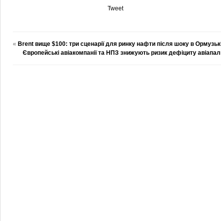
Tweet
«
Brent вище $100: три сценарії для ринку нафти після шоку в Ормузьк
Європейські авіакомпанії та НПЗ знижують ризик дефіциту авіапал