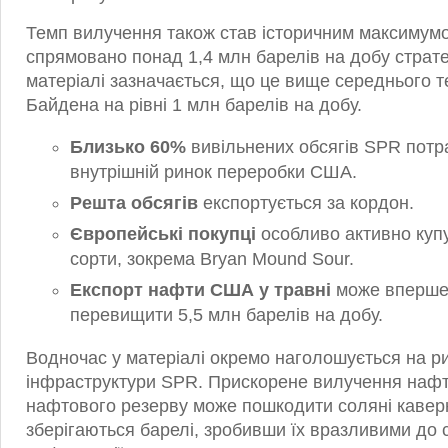
Темп вилучення також став історичним максимумо
спрямовано понад 1,4 млн барелів на добу стратег
матеріалі зазначається, що це вище середнього те
Байдена на рівні 1 млн барелів на добу.
Близько 60%
вивільнених обсягів SPR потр
внутрішній ринок переробки США.
Решта обсягів
експортується за кордон.
Європейські покупці
особливо активно куп
сорти, зокрема Bryan Mound Sour.
Експорт нафти США у травні
може вперше в
перевищити 5,5 млн барелів на добу.
Водночас у матеріалі окремо наголошується на р
інфраструктури SPR. Прискорене вилучення нафти
нафтового резерву може пошкодити соляні каверн
зберігаються барелі, зробивши їх вразливими до 