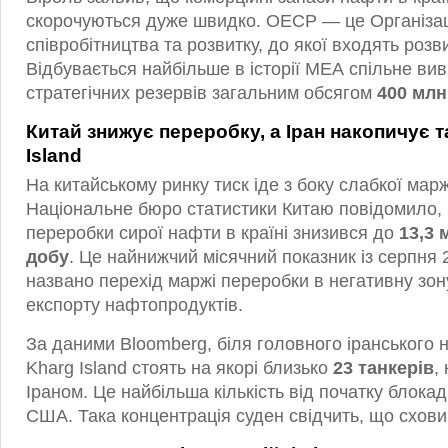
скорочуються дуже швидко. ОЕСР — це Організац
співробітництва та розвитку, до якої входять розв
Відбувається найбільше в історії МЕА спільне ви
стратегічних резервів загальним обсягом
400 млн
Китай знижує переробку, а Іран накопичує т
Island
На китайському ринку тиск іде з боку слабкої мар
Національне бюро статистики Китаю повідомило, щ
переробки сирої нафти в країні знизився до
13,3 
добу
. Це найнижчий місячний показник із серпня
названо перехід маржі переробки в негативну зон
експорту нафтопродуктів.
За даними Bloomberg, біля головного іранського
Kharg Island стоять на якорі близько
23 танкерів
,
Іраном. Це найбільша кількість від початку блока
США. Така концентрація суден свідчить, що схо