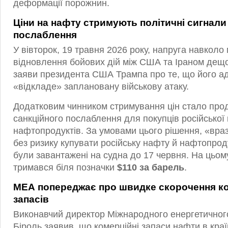
деформації порожнин.
Ціни на нафту стримують політичні сигнали
послаблення
У вівторок, 19 травня 2026 року, напруга навкол
відновлення бойових дій між США та Іраном дещо
заяви президента США Трампа про те, що його ад
«відкладе» заплановану військову атаку.
Додатковим чинником стримування цін стало про
санкційного послаблення для покупців російської
нафтопродуктів. За умовами цього рішення, «враз
без ризику купувати російську нафту й нафтопрод
були завантажені на судна до 17 червня. На цьому
тримався біля позначки
$110 за барель
.
МЕА попереджає про швидке скорочення к
запасів
Виконавчий директор Міжнародного енергетичного
Біроль заявив, що комерційні запаси нафти в кр