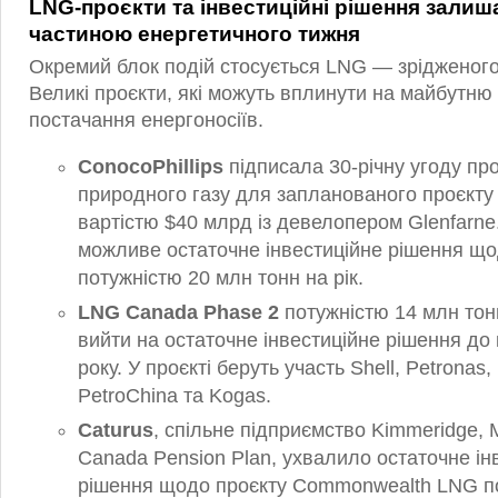
LNG-проєкти та інвестиційні рішення зал
частиною енергетичного тижня
Окремий блок подій стосується LNG — зрідженого
Великі проєкти, які можуть вплинути на майбутню
постачання енергоносіїв.
ConocoPhillips
підписала 30-річну угоду пр
природного газу для запланованого проєкту
вартістю $40 млрд із девелопером Glenfarne
можливе остаточне інвестиційне рішення щ
потужністю 20 млн тонн на рік.
LNG Canada Phase 2
потужністю 14 млн тонн
вийти на остаточне інвестиційне рішення до 
року. У проєкті беруть участь Shell, Petronas, 
PetroChina та Kogas.
Caturus
, спільне підприємство Kimmeridge, 
Canada Pension Plan, ухвалило остаточне ін
рішення щодо проєкту Commonwealth LNG по