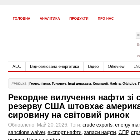
ГОЛОВНА
АНАЛІТИКА
ПРОДУКТИ
ПРО НАС
Н
B
W
АЕС
Відновлювана енергетика
Відео
Oilreview
LN
Рубрика |
Геополітика
,
Головне
,
Інші держави
,
Компанії
,
Нафта
,
Офіціоз
,
Рекордне вилучення нафти зі с
резерву США штовхає америк
сировину на світовий ринок
Обновлено: Май 20, 2026.
Тэги:
crude exports
,
energy mar
sanctions waiver
,
експорт нафти
,
запаси нафти
,
СПР
,
стр
резерв
,
Ціни на нафту