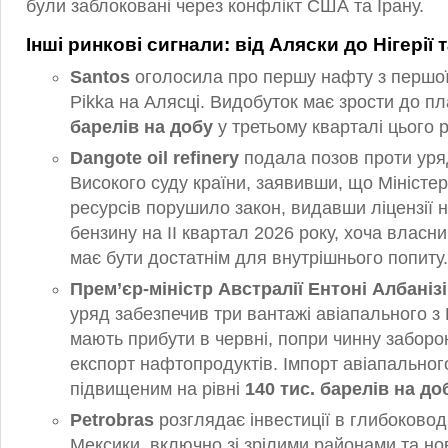
були заблоковані через конфлікт США та Ірану.
Інші ринкові сигнали: від Аляски до Нігерії 
Santos
оголосила про першу нафту з першої
Pikka на Алясці. Видобуток має зрости до п
барелів на добу
у третьому кварталі цього р
Dangote oil refinery
подала позов проти уряд
Високого суду країни, заявивши, що Міністе
ресурсів порушило закон, видавши ліцензії н
бензину на II квартал 2026 року, хоча власн
має бути достатнім для внутрішнього попиту.
Прем’єр-міністр Австралії Ентоні Албанізі
уряд забезпечив три вантажі авіапального з 
мають прибути в червні, попри чинну заборо
експорт нафтопродуктів. Імпорт авіапально
підвищеним на рівні
140 тис. барелів на до
Petrobras
розглядає інвестиції в глибоковод
Мексики, включно зі зрілими районами та н