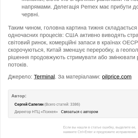
напрямами. Делегація Pemex має прибути до
червні.
Таким чином, головна картина тижня складається 
одночасних процесів: США активно виводять страт
світовий ринок, комерційні запаси в країнах ОЕС
скорочуються, Китай зменшує переробку, а геополі
рішення продовжують стримувати або змінювати 
потоків.
Джерело:
Terminal
. За матеріалами:
oilprice.com
Автор:
Сергей Сапегин
(Всего статей: 3386)
Директор НТЦ «Психея»
Связаться с автором
Если вы нашли в статье ошибку, выделите ее,
нажмите Ctrl+Enter и предложите исправление