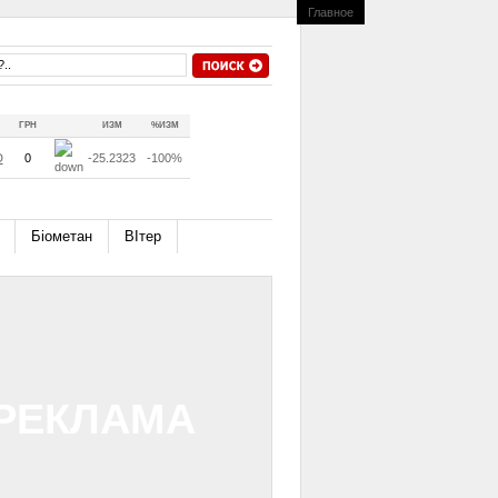
Главное
ГРН
ИЗМ
%ИЗМ
D
0
-25.2323
-100%
Біометан
ВІтер
РЕКЛАМА