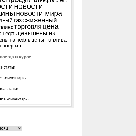
нефть Brent
ости
новости
аины
новости мира
сжиженный
дный газ
цена
торговля
пливо
цены на
цены
а нефть
цены топлива
ены на нефть
оэнергия
всегда в курсе:
се статьи
се комментарии
все статьи
 все комментарии