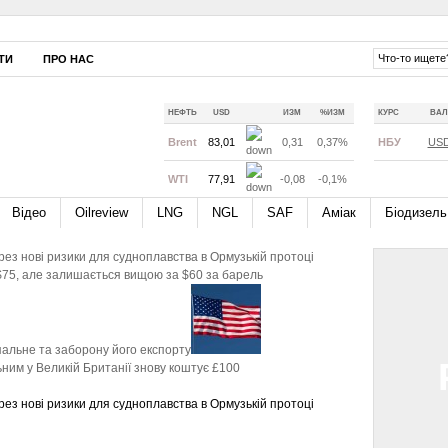
ТИ
ПРО НАС
НЕФТЬ
USD
ИЗМ
%ИЗМ
КУРС
ВАЛ
Brent
83,01
0,31
0,37%
НБУ
US
WTI
77,91
-0,08
-0,1%
Відео
Oilreview
LNG
NGL
SAF
Аміак
Біодизель
$3 через нові ризики для судноплавства в