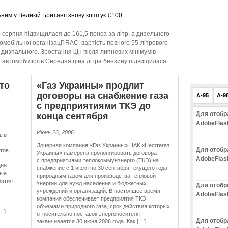
зпальним у Великій Британії знову коштує £100
 серпня підвищилася до 161,5 пенса за літр, а дизельного
мобільної організації RAC, вартість повного 55-літрового
 дизпального. Зростання цін після липневих мінімумів
 автомобілістів Середня ціна літра бензину підвищилася
то
«Газ Украины» продлит
договоры на снабжение газа
A-95
A-9
с пред­при­я­ти­я­ми ТКЭ до
Для отобр
конца сентября
AdobeFlas
Июнь 26, 2006
вым
Дочерняя компания «Газ Украины» НАК «Нефтегаз
Для отобр
тов.
Украины» намерена пролонгировать договора
AdobeFlas
с предприятиями теплокоммунэнерго (ТКЭ) на
ции
снабжение с 1 июля по 30 сентября текущего года
ные
природным газом для производства тепловой
иятия
энергии для нужд населения и бюджетных
Для отобр
учреждений и организаций. В настоящее время
AdobeFlas
компания обеспечивает предприятия ТКЭ
—
объемами природного газа, срок действия которых
…]
относительно поставок энергоносителя
Для отобр
заканчивается 30 июня 2006 года. Как […]