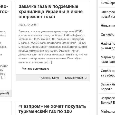
Китай пр
­во­
Закачка газа в подземные
гос­
хранилища Украины в июне
Энергоси
опережает план
новый «э
Июнь 22, 2006
Нельзя п
нить
Закачка газа в подземные хранилища газа (ПХГ)
Он любил
льные
в июне опережает план, сообщает НАК «Нафтогаз
Украины». На 22 июня в ПХГ закачано 5 млрд куб
е
м газа. Объемы газа, поставленного в июне, на 127
Нафта по
зыва.
млн куб м превышают плановые показатели на этот
ризики дл
период, отметили в компании. Эта позитивная
та
динамика дает все основания рассчитывать, что на
Маржа ди
момент завершения сезона закачки 15 октября
залишаєт
плановые показатели […]
чество
Читать всю статью
ним
Сербія п
того,
та заборо
 […]
Рубрика:
Ukroil
Комментарии (0)
Запаси б
барелів
рии (0)
Заправле
Великій Б
«Газпром» не хочет покупать
туркменский газ по 100
Мінімальн