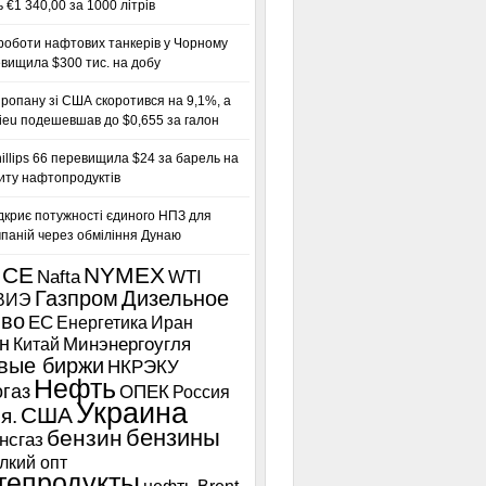
 €1 340,00 за 1000 літрів
роботи нафтових танкерів у Чорному
вищила $300 тис. на добу
ропану зі США скоротився на 9,1%, а
ieu подешевшав до $0,655 за галон
llips 66 перевищила $24 за барель на
иту нафтопродуктів
дкриє потужності єдиного НПЗ для
паній через обміління Дунаю
ICE
NYMEX
Nafta
WTI
Газпром
Дизельное
ВИЭ
иво
ЕС
Енергетика
Иран
н
Китай
Минэнергоугля
вые биржи
НКРЭКУ
Нефть
газ
ОПЕК
Россия
Украина
США
я.
бензины
бензин
нсгаз
лкий опт
тепродукты