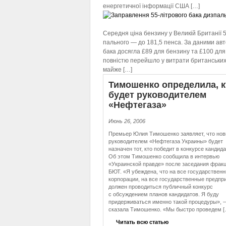
енергетичної інформації США […]
Заправлення 55-літрового бака ди
Середня ціна бензину у Великій Британії 5
пального — до 181,5 пенса. За даними авто
бака досягла £89 для бензину та £100 для
повністю перейшло у витрати британських
майже […]
Тимошенко определила, к
будет ру­ко­во­ди­те­лем
«Нефтегаза»
Июнь 26, 2006
Премьер Юлия Тимошенко заявляет, что но
руководителем «Нефтегаза Украины» будет
назначен тот, кто победит в конкурсе кандида
Об этом Тимошенко сообщила в интервью
«Украинской правде» после заседания фрак
БЮТ. «Я убеждена, что на все государствен
корпорации, на все государственные предпр
должен проводиться публичный конкурс
с обсуждением планов кандидатов. Я буду
придерживаться именно такой процедуры», 
сказала Тимошенко. «Мы быстро проведем [
Читать всю статью