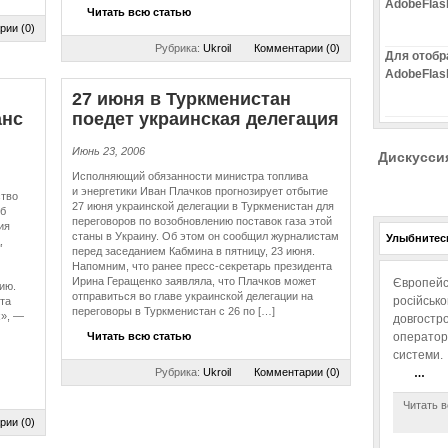
AdobeFlas
Читать всю статью
рии (0)
Рубрика:
Ukroil
Комментарии (0)
Для отобр
AdobeFlas
27 июня в Турк­ме­ни­стан
анс
поедет украинская делегация
Июнь 23, 2006
Дискусси
Исполняющий обязанности министра топлива
и энергетики Иван Плачков прогнозирует отбытие
ство
27 июня украинской делегации в Туркменистан для
б
переговоров по возобновлению поставок газа этой
ия
станы в Украину. Об этом он сообщил журналистам
Улыбнитесь
,
перед заседанием Кабмина в пятницу, 23 июня.
Напомним, что ранее пресс-секретарь президента
Ирина Геращенко заявляла, что Плачков может
Європейс
ию.
отправиться во главе украинской делегации на
російськ
та
переговоры в Туркменистан с 26 по […]
х», —
довгостро
Читать всю статью
операторо
системи.
Рубрика:
Ukroil
Комментарии (0)
…
Читать в
рии (0)