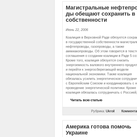
Ма­ги­страль­ные неф­те­про
ды обещают сохранить в 
соб­ствен­но­сти
Июнь 22, 2006
Коалиция в Верховной Раде обязуется сохра
в государственной собственности магистра
нефтепроводы, газопроводы, а также
аммиакопроводы. Об этом говорится в текст
соглашения о создании коалиции в Раде 5 со
Кроме того, коалиция обязуется снизить
энергоемкость валового внутреннего продук
и перейти к энергосберегающей модели
национальной экономики. Также коалиция
обязалась усилить энергетическое сотрудни
с Европейским Союзом и координировать с 
проведение энергетической политики. Кроме 
коалиция обязалась сотрудничать с Россией,
Читать всю статью
Рубрика:
Ukroil
Коммента
Америка готова помочь
Украине