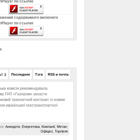
hPlayer по ссылке
ажения содержимого включите
hPlayer по ссылке
я
! :)
Последнее
Тэги
RSS и почта
ька комісія рекомендувала
ому ПАТ «Газпром» укласти
ковий транзитний контракт із новим
м української газотранспортної
се:
Анекдоти
,
Енергетика
,
Компанії
,
Метан
,
Офіціоз
,
Торгівля