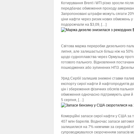
Котирування Brent і WTI різко зросли післ
передбачає обмеження проходу американсь
Запропоновані штрафи можуть сягати 20% 
ціни нафти через ризик нових обмежень у 
подорожчали на $3,09, […]
Маржа дизелю знизилася з рекорд
барель
Світова маржа переробки дизельного пальн
липня, але залишається більш ніж на 50%
щодо судноплавства через Ормузьку прото
готового пального. Відновлення постачан
пошкоджених або зупинених НПЗ. Дизельн
Сербія продовжила знижені акциз
Уряд Сербії залишив знижені ставки пали
експорту сирої нафти й нафтопродуктів д
цін і збереження фізичних обсягів пальног
обмеження одночасно підтримують ціни й 
5 серпня, […]
Запаси бензину у США скоротилис
Комерційні запаси сирої нафти у США за 
407 млн барелів. Водночас запаси автомоб
залишилися на 7% нижчими за середній п’
супроводжувалося скороченням запасів м