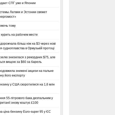
одает СПГ уже и Японии
стемы Латвии и Эстонии свяжет
нергомост»
омочь тому
 курить на рабочем месте
дорожчала більш ніж на $3 через нові
я судноплавства в Ормузькій протоці
зелю знизилася з рекордних $75, але
ься вищою за $60 за барель
родовжила знижені акцизи на пальне
ну його експорту
ензину у США скоротилися на 1,6 млн
ння 55-літрового бака дизпальним у
ританії знову коштує £100
а ціна бензину Euro-super 95 у ЄС