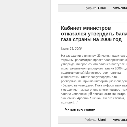
Рубрика:
Ukroil
Коммента
Кабинет министров
отказался утвердить бал
газа страны на 2006 год
Июнь 23, 2006
На заседании в пятницу, 23 июня, правитель
Украины, рассмотрев проект распоряжения о
утверждении прогнозного баланса поступлен
и распределения природного газа на 2006 год
подготовленный Министерством топлива
и энергетики, отказался утвердить это
распоряжение, приняв информацию к сведен
«Баланс не утвердили. Пока информация взя
к сведению, так как очень много неизвестны
заявил исполняющий обязанности министра
экономики Арсений Яценюк. По его словам,
позиция […]
Читать всю статью
Рубрика:
Ukroil
Коммента