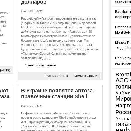
долларов
становить
Июнь 21, 2006
Вартість 
омочь»
морі пере
реть
Российский «Газпром» рассчитывает закупать газ
нные
у Туркменистана в 2006 году по цене 65 долларов
овый
Експорт п
США за тысячу кубометров. «В настоящее время
и
действует контракт на закупку «Газпромом» 30
Mont Belv
ды
миллиардов кубометров газа в Туркменистане по
65 долларов США за тысячу кубометров. Мы
Маржа Phi
, что
уверены, что в течение 2006 года наш контракт
тлі дефіц
будет выполнен», — заявил пресс-секретарь главы
«Газпрома» Сергей Куприянов, комментируя
заявление МИД […]
Сербія ві
інших ком
Читать всю статью
рии (0)
Brent
Рубрика:
Ukroil
Комментарии (0)
АЗС
топл
дуют
В Украине появятся ав­то­за­
Кабми
газа
пра­воч­ные станции Shell
Миро
Нафто
Июнь 21, 2006
Росси
льную
Нефтяная компания «Альянс» (Россия) ведет
ов,
переговоры с концерном Shell о ребрендинге ряда
Укртра
м
АЗС, принадлежащих дочерней компании «НК
газ
ме
ва
„Альянс-Украина”. „НК „Альянс” более трех лет
неф
плодотворно сотрудничает с Shell” в России