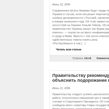
Июнь 22, 2006
Соединенные Штаты Америки будут «рады п
Украине в случае, если она решит пересмот
газовые договоренности с Россией, заключе
в январе нынешнего года. Об этом заявил н
посол США на Украине Уильям Тейлор. «Есл
правительство Украины решит, мы будем ра
помочь», — сказал он на пресс-конференции
в среду в Киеве. Вместе с тем посол отметил
«действительно тяжело понять роль
«РосУкрЭнерго» в том […]
Читать всю статью
Рубрика:
Ukroil
Коммента
Пра­ви­тель­ству рекомен
объяснить подорожание 
Июнь 21, 2006
Правительству следует усилить разъясните
работу относительно повышения цен и тариф
считают в Секретариате Президента. Об это
сообщила пресс-секретарь Главы государст
Ирина Геращенко, комментируя заявление