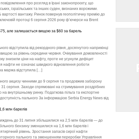
я повідомлення про розгляд в Ірані законопроєкту, що
ких, ізраїльських та інших суден, визнаних ворожими.
вартості вантажу. Ринок повернув геополітичну премію до
ключовій протоці 6 серпня 2026 року ф’ючерси на Brent
них $75, але залишається вищою за $60 за
ого відступила від рекордного рівня, досягнутого наприкінці
 вищою за рівень середини червня. Очікування домовленості
ку знизили ціни на нафту, проте не усунули дефіцит
ня нафти не означає швидкого відновлення роботи
а маржа відступила […]
и на пальне та заборону його експорту
вного акцизу чинними до 9 серпня та продовжив заборону
о 31 серпня. Заходи спрямовані на стримування роздрібних
о на внутрішньому ринку. Податкова пільга та експортне
доступність пального За інформацією Serbia Energy News від
я на 1,6 млн барелів
тиждень до 31 липня збільшилися на 2,5 млн барелів — до
ільного бензину зменшилися на 1,6 млн барелів і
ятирічний рівень. Зростання запасів сирої нафти
оторного пального та зменшенням переробки Управління