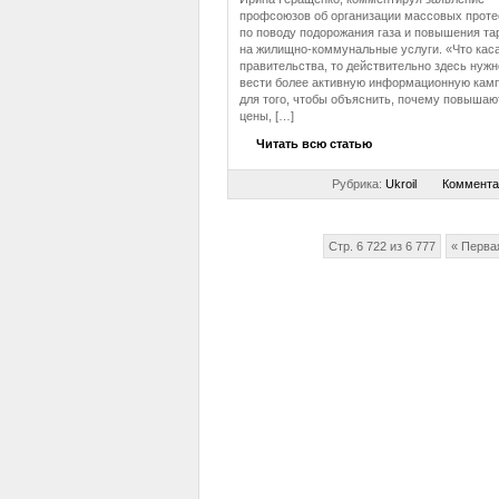
профсоюзов об организации массовых проте
по поводу подорожания газа и повышения т
на жилищно-коммунальные услуги. «Что кас
правительства, то действительно здесь нужн
вести более активную информационную кам
для того, чтобы объяснить, почему повышаю
цены, […]
Читать всю статью
Рубрика:
Ukroil
Коммента
Стр. 6 722 из 6 777
« Перва