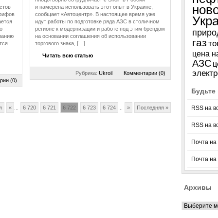
нов
стов
и намерена использовать этот опыт в Украине,
арифов
сообщает «Автоцентр». В настоящее время уже
Укр
ается
идут работы по подготовке ряда АЗС в столичном
о
регионе к модернизации и работе под этим брендом
приро
панию
на основании соглашения об использовании
газ
то
тся
торгового знака, […]
цена н
Читать всю статью
АЗС
ц
электр
Рубрика:
Ukroil
Комментарии (0)
рии (0)
Будьте 
я
«
...
6 720
6 721
6 722
6 723
6 724
...
»
Последняя »
RSS на в
RSS на в
Почта на 
Почта на
Архивы