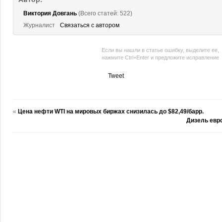
Виктория Довгань
(Всего статей: 522)
Журналист
Связаться с автором
Если вы нашли в статье ошибку, выделите ее,
нажмите Ctrl+Enter и предложите исправление
Tweet
«
Цена нефти WTI на мировых биржах снизилась до $82,49/барр.
Дизель евр