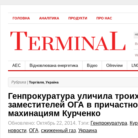
ГОЛОВНА
АНАЛІТИКА
ПРОДУКТИ
ПРО НАС
Н
B
W
АЕС
Відновлювана енергетика
Відео
Oilreview
LN
Рубрика |
Торгівля
,
Україна
Генпрокуратура уличила троих
заместителей ОГА в причастно
махинациям Курченко
Обновлено: Октябрь 22, 2014.
Тэги:
Генпрокуратура
,
Кур
новости
,
ОГА
,
сжиженный газ
,
Украина