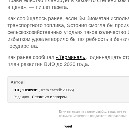
правительство планирует в какой-то степени ком
в цене», — пишет газета.
Как сообщалось ранее, если бы биометан исполь
транспортного топлива, Эстония смогла бы произ
сельскохозяйственных угодьях такое количество 
избытком удовлетворило бы потребность в бензи
государства.
Как ранее сообщал
«Терминал»
, одиннадцать с
план развития ВИЭ до 2020 года.
Автор:
НТЦ "Психея"
(Всего статей: 20055)
Редакция
Связаться с автором
Если вы нашли в статье ошибку, выделите ее,
нажмите Ctrl+Enter и предложите исправление
Tweet