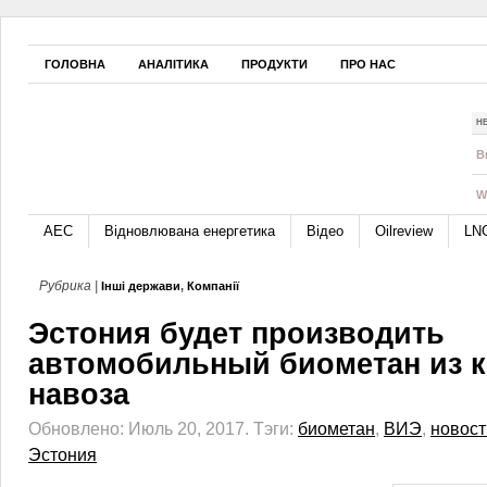
ГОЛОВНА
АНАЛІТИКА
ПРОДУКТИ
ПРО НАС
Н
B
W
АЕС
Відновлювана енергетика
Відео
Oilreview
LN
Рубрика |
Інші держави
,
Компанії
Эстония будет производить
автомобильный биометан из 
навоза
Обновлено: Июль 20, 2017.
Тэги:
биометан
,
ВИЭ
,
новост
Эстония