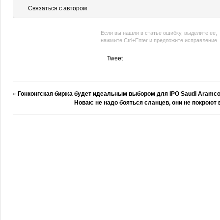
Связаться с автором
Если вы нашли в статье ошибку, выделите ее,
нажмите Ctrl+Enter и предложите исправление
Tweet
«
Гонконгская биржа будет идеальным выбором для IPO Saudi Aramco
Новак: не надо бояться сланцев, они не покроют 