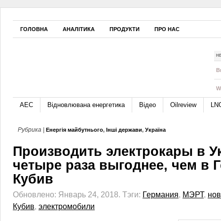
ГОЛОВНА
АНАЛІТИКА
ПРОДУКТИ
ПРО НАС
Н
B
W
АЕС
Відновлювана енергетика
Відео
Oilreview
LN
Рубрика |
Енергія майбутнього
,
Інші держави
,
Україна
Производить электрокары в У
четыре раза выгоднее, чем в 
Кубив
Обновлено: Январь 24, 2018.
Тэги:
Германия
,
МЭРТ
,
нов
Кубив
,
электромобили