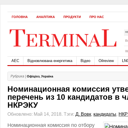
ГОЛОВНА
АНАЛІТИКА
ПРОДУКТИ
ПРО НАС
Н
B
W
АЕС
Відновлювана енергетика
Відео
Oilreview
LN
Рубрика |
Офіціоз
,
Україна
Номинационная комиссия утв
перечень из 10 кандидатов в 
НКРЭКУ
Обновлено: Май 14, 2018.
Тэги:
Д. Вовк
,
кандидаты
,
НКР
Номинационная комиссия по отбору