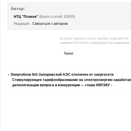
Автор:
НТЦ "Психея"
(Всего статей: 20055)
Редакция
Связаться с автором
Если вы нашли в статье ошибку, выделите ее,
нажмите Ctrl+Enter и предложите исправление
Tweet
«
Энергоблок №5 Запорожской АЭС отключен от энергосети
Стимулирующее тарифообразование на электроэнергию заработае
деполитизации вопроса и конкуренции — глава НКРЭКУ
»