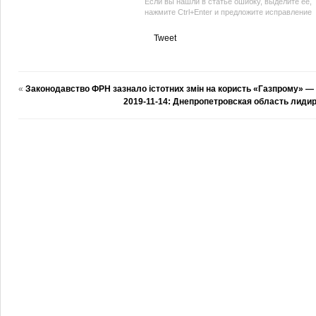
Если вы нашли в статье ошибку, выделите ее,
нажмите Ctrl+Enter и предложите исправление
Tweet
«
Законодавство ФРН зазнало істотних змін на користь «Газпрому» — 
2019-11-14: Днепропетровская область лиди