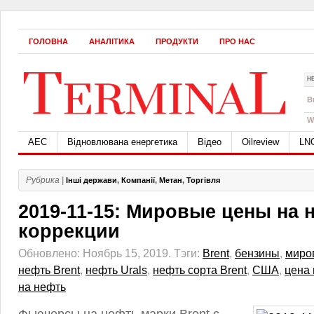
ГОЛОВНА
АНАЛІТИКА
ПРОДУКТИ
ПРО НАС
Н
B
W
АЕС
Відновлювана енергетика
Відео
Oilreview
LN
Рубрика |
Інші держави
,
Компанії
,
Метан
,
Торгівля
2019-11-15: Мировые цены на 
коррекции
Обновлено: Ноябрь 15, 2019.
Тэги:
Brent
,
бензины
,
миро
нефть Brent
,
нефть Urals
,
нефть сорта Brent
,
США
,
цена 
на нефть