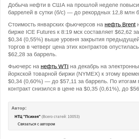
Добыча нефти в США на прошлой неделе повысил
баррелей в сутки (б/с) — до рекордных 12,8 млн б
Стоимость январских фьючерсов на
нефть Brent
н
бирже ICE Futures к 8:19 мск составляет $62,62 за
$0,34 (0,55%) выше уровня закрытия предыдущей
торгов в четверг цена этих контрактов опустилась
$62,28 за баррель.
Фьючерс на
нефть WTI
на декабрь на электронны
йоркской товарной биржи (NYMEX) к этому врем
$0,34 (0,60%) — до $57,11 за баррель. По итога
контракт снизился в цене на $0,35 (0,61%), до $56
Автор:
НТЦ "Психея"
(Всего статей: 10053)
Связаться с автором