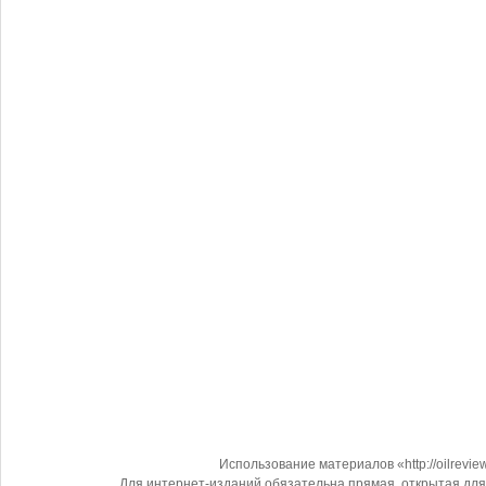
Использование материалов «http://oilrevi
Для интернет-изданий обязательна прямая, открытая для 