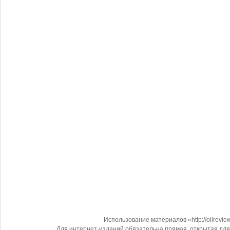
Использование материалов «http://oilrevi
Для интернет-изданий обязательна прямая, открытая для 