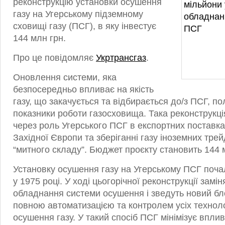
реконструкцію установки осушення
газу на Угерському підземному
сховищі газу (ПСГ), в яку інвестує
144 млн грн.
Про це повідомляє
Укртрансгаз
.
Оновлення системи, яка
безпосередньо впливає на якість
газу, що закачується та відбирається до/з ПСГ, по
показники роботи газосховища. Така реконструкці
через роль Угерського ПСГ в експортних поставк
Західної Європи та зберіганні газу іноземних трей
“митного складу”. Бюджет проєкту становить 144 
Установку осушення газу на Угерському ПСГ поча
у 1975 році. У ході цьогорічної реконструкції замін
обладнання системи осушення і зведуть новий бло
повною автоматизацією та контролем усіх техноло
осушення газу. У такий спосіб ПСГ мінімізує впл