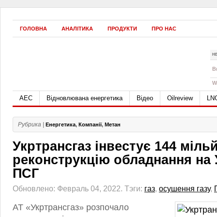
ГОЛОВНА
АНАЛІТИКА
ПРОДУКТИ
ПРО НАС
Н
B
W
АЕС
Відновлювана енергетика
Відео
Oilreview
LN
Рубрика |
Енергетика
,
Компанії
,
Метан
Укртрансгаз інвестує 144 міль
реконструкцію обладнання на
ПСГ
Обновлено: Февраль 04, 2022.
Тэги:
газ
,
осушення газу
,
АТ «Укртрансгаз» розпочало