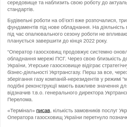
середовище та наблизить свою роботу до актуал
стандартів.
Будівельні роботи на об’єкті вже розпочалися, тр
фундаментів під нове обладнання. На діяльність
під час опалювального сезону роботи не впливаю
планується завершити до кінця 2022 року.
“Оператор газосховищ продовжує системно онов
обладнання мережі ПСГ. Через свою близькість д
України, Угерське газосховище відіграє стратегіч
бізнес-діяльності Укртрансгазу. Перш за все, чере
зберігання газу компаній-нерезидентів у режимі “
подібні реконструкції мають важливе значення для 
відзначив т.в.о. генерального директора Укртранс
Перелома.
«Термінал»
писав
, кількість замовників послуг Ук
Оператора газосховищ України перетнуло позначку