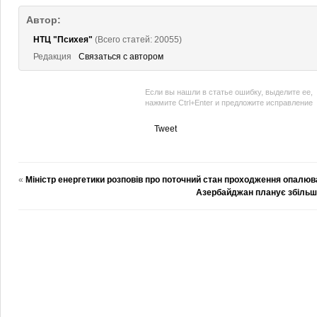
Автор:
НТЦ "Психея"
(Всего статей: 20055)
Редакция
Связаться с автором
Если вы нашли в статье ошибку, выделите ее,
нажмите Ctrl+Enter и предложите исправление
Tweet
«
Міністр енергетики розповів про поточний стан проходження опалюв
Азербайджан планує збільши