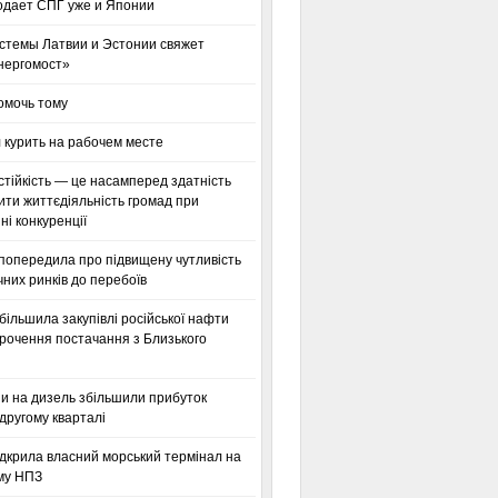
одает СПГ уже и Японии
стемы Латвии и Эстонии свяжет
нергомост»
омочь тому
 курить на рабочем месте
тійкість — це насамперед здатність
ти життєдіяльність громад при
і конкуренції
 попередила про підвищену чутливість
них ринків до перебоїв
більшила закупівлі російської нафти
орочення постачання з Близького
ни на дизель збільшили прибуток
другому кварталі
дкрила власний морський термінал на
му НПЗ