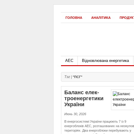
ГОЛОВНА
АНАЛІТИКА
ПРОДУК
АЕС
Відновлювана енергетика
Тэг |
"ПСГ"
Баланс елек­
тро­е­нер­ге­ти­ки
України
Июнь 30, 2026
В енергосистемі України працюють 7 із 9
енергоблоків АЕС, розташованих на неокупо
територіях. Два енергоблоки перебувають у