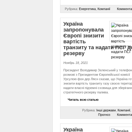
Рубрика:
Енергетика
,
Компанії
Коммента
Україна
запропонувала
Європі знизити
вартість
транзиту та надати ПСГ д
резерву
Ноябрь 18, 2021
Президент Володимир Зеленський у телефон
розмові з Президентом Європейської комісії
Урсулою фон дер Ляєн сказав, що Україна го
знизити вартість транзиту газу своєю територ
надати власні підземні сховища для зберіган
стратегічного резерву палива.
Читать всю статью
Рубрика:
Інші держави
,
Компанії
,
Прогноз
Коммента
Україна