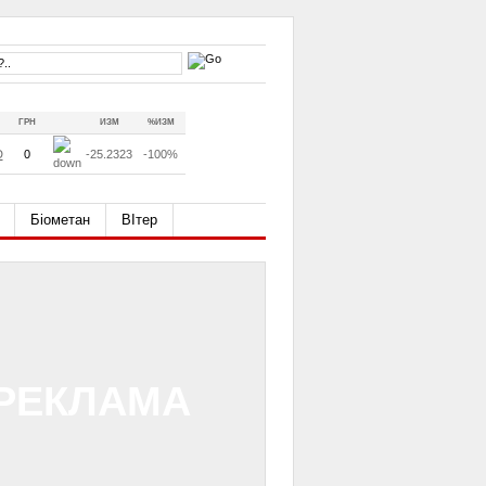
ГРН
ИЗМ
%ИЗМ
D
0
-25.2323
-100%
Біометан
ВІтер
РЕКЛАМА