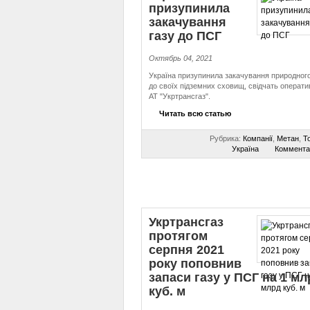
призупинила
закачування
газу до ПСГ
Октябрь 04, 2021
Україна призупинила закачування природного
до своїх підземних сховищ, свідчать оператив
АТ "Укртрансгаз".
Читать всю статью
Рубрика:
Компанії
,
Метан
,
То
Україна
Коммента
Укртрансгаз
протягом
серпня 2021
року поповнив
запаси газу у ПСГ на 1 мл
куб. м