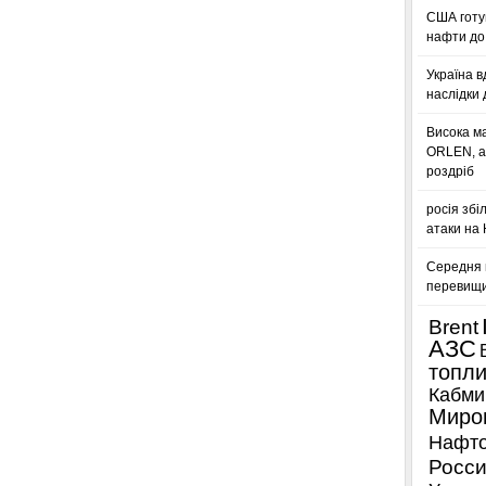
США готую
нафти до 
Україна в
наслідки 
Висока м
ORLEN, а
роздріб
росія збі
атаки на
Середня ц
перевищил
Brent
АЗС
топл
Кабми
Миро
Нафто
Росси