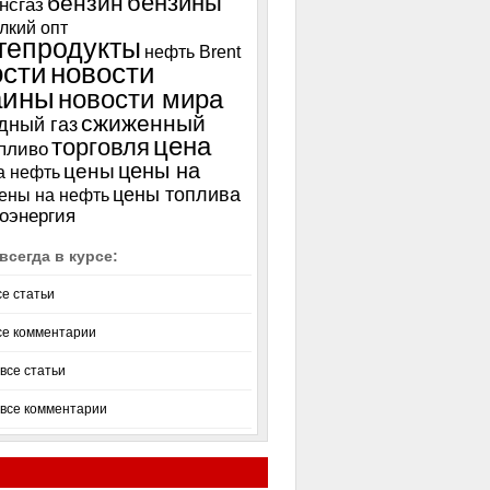
бензины
бензин
нсгаз
лкий опт
тепродукты
нефть Brent
ости
новости
аины
новости мира
сжиженный
дный газ
цена
торговля
пливо
цены на
цены
а нефть
цены топлива
ены на нефть
оэнергия
всегда в курсе:
се статьи
се комментарии
все статьи
 все комментарии