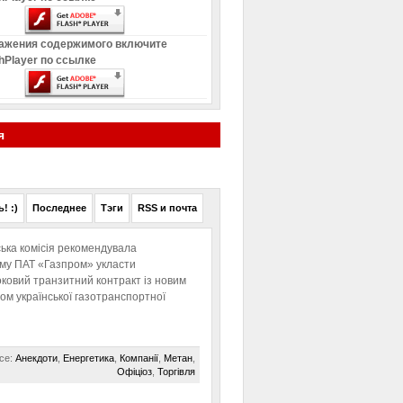
ажения содержимого включите
hPlayer по ссылке
я
! :)
Последнее
Тэги
RSS и почта
ька комісія рекомендувала
ому ПАТ «Газпром» укласти
ковий транзитний контракт із новим
м української газотранспортної
се:
Анекдоти
,
Енергетика
,
Компанії
,
Метан
,
Офіціоз
,
Торгівля