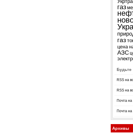
Укртра
газ
ме
неф
нов
Укр
приро
газ
то
цена н
АЗС
ц
электр
Будьте 
RSS на в
RSS на в
Почта на 
Почта на
Архивы