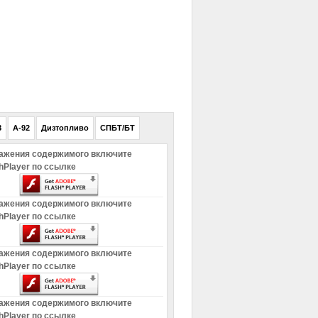
РЕКЛАМА
8
A-92
Дизтопливо
СПБТ/БТ
ажения содержимого включите
hPlayer по ссылке
ажения содержимого включите
hPlayer по ссылке
ажения содержимого включите
hPlayer по ссылке
ажения содержимого включите
hPlayer по ссылке