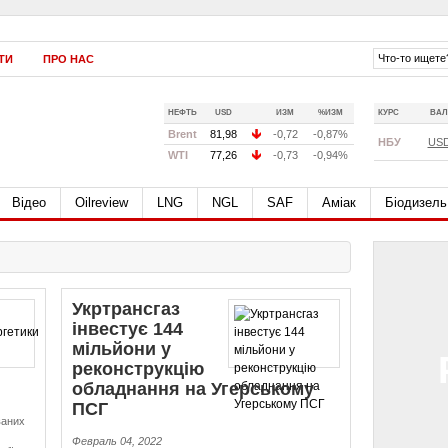
ТИ
ПРО НАС
НЕФТЬ
USD
ИЗМ
%ИЗМ
КУРС
ВАЛ
Brent
81,98
-0,72
-0,87%
НБУ
US
WTI
77,26
-0,73
-0,94%
Відео
Oilreview
LNG
NGL
SAF
Аміак
Біодизель
Укртрансгаз
інвестує 144
мільйони у
реконструкцію
обладнання на Угерському
ПСГ
ваних
Февраль 04, 2022