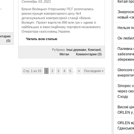
Китай пр
Сентябрь 03, 2021
–
Більче-Волицько-Угерському ПСГ розпочалась
Энергоси
реконструкція компресорного цеху №4
новый «э
дотискувальної компресорної станції «Більче-
Волиця». Проект вартістю 890 млн грн є одним із
найбільших в інвестиційному портфелі незалежного
Нельзя п
Оператора газосховищ України.
нтарии
Он любил
Читать всю статью
(0)
Паливна с
Рубрика:
Інші держави
,
Компанії
,
забезпечи
Метан
Комментарии (0)
збереженн
Glencore
Стр. 1 из 15
1
2
3
4
5
...
»
Последняя »
енергетич
Sinopec з
через ск
Сходу
Високі ці
ORLEN у 
ORLEN ві
Гдансько