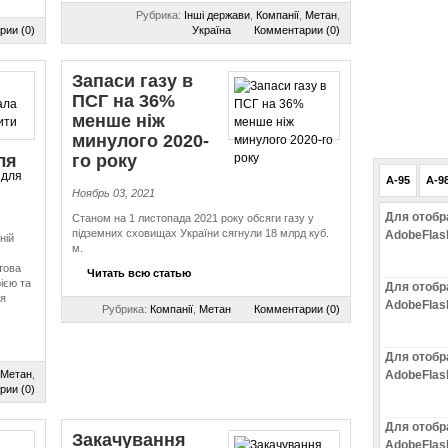
Рубрика:
Інші держави
,
Компанії
,
Метан
,
рии (0)
Україна
Комментарии (0)
Запаси газу в
ПСГ на 36%
менше ніж
минулого 2020-
ля
го року
A-95
A-9
Ноябрь 03, 2021
Для отобр
Станом на 1 листопада 2021 року обсяги газу у
підземних сховищах України сягнули 18 млрд куб.
AdobeFlas
ній
м.
това
Читать всю статью
ією та
Для отобр
ня
AdobeFlas
Рубрика:
Компанії
,
Метан
Комментарии (0)
Для отобр
Метан
,
AdobeFlas
рии (0)
Для отобр
Закачування
AdobeFlas