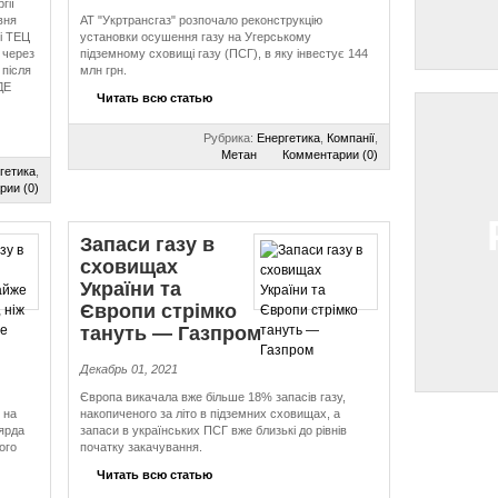
гії
вня
АТ "Укртрансгаз" розпочало реконструкцію
і ТЕЦ
установки осушення газу на Угерському
 через
підземному сховищі газу (ПСГ), в яку інвестує 144
 після
млн грн.
ДЕ
Читать всю статью
Рубрика:
Енергетика
,
Компанії
,
Метан
Комментарии (0)
гетика
,
рии (0)
Запаси газу в
сховищах
України та
Європи стрімко
тануть — Газпром
Декабрь 01, 2021
Європа викачала вже більше 18% запасів газу,
 на
накопиченого за літо в підземних сховищах, а
ьярда
запаси в українських ПСГ вже близькі до рівнів
ого
початку закачування.
Читать всю статью