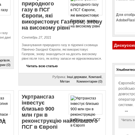
природного
газу в ПСГ
Європи, які
Для отобр
AdobeFlas
використовує Газпром, знову
на високому рівні
 газу
ні дані
Сентябрь 27, 2021
Дискусси
Закачування природного газу в підземні сховища
Північно-Західної Європи, які використовує
Газпром, знову знаходиться на досить високому
рівні після того, як влітку запаси не відновлювалися.
ргівля
,
рии (0)
Читать всю статью
Улыбнитесь
Рубрика:
Інші держави
,
Компанії
,
Метан
Комментарии (0)
Європейс
російськ
довгостро
Укртрансгаз
операторо
інвестує
системи.
близько 900
…
млн грн в
рд
реконструкцію найбільшого
Читать в
ПСГ в Європі