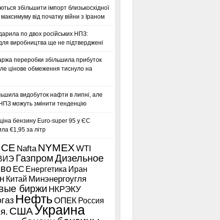
ться збільшити імпорт близькосхідної
максимуму від початку війни з Іраном
дарила по двох російських НПЗ:
для виробництва ще не підтверджені
аржа переробки збільшила прибуток
ле цінове обмеження тиснуло на
льшила видобуток нафти в липні, але
 НПЗ можуть змінити тенденцію
іна бензину Euro-super 95 у ЄС
а €1,95 за літр
ICE
NYMEX
Nafta
WTI
Газпром
Дизельное
ВИЭ
иво
ЕС
Енергетика
Иран
н
Китай
Минэнергоугля
вые биржи
НКРЭКУ
Нефть
газ
ОПЕК
Россия
Украина
США
я.