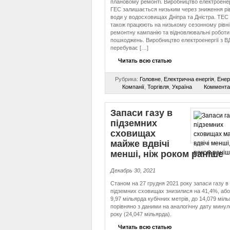
плановому ремонті. Виробництво електроенер
ГЕС залишається низьким через зниження рі
води у водосховищах Дніпра та Дністра. ТЕС 
також працюють на низькому сезонному рівні
ремонтну кампанію та відновлювальні роботи
пошкоджень. Виробництво електроенергії з В
перебуває […]
Читать всю статью
Рубрика:
Головне
,
Електрична енергія
,
Енер
Компанії
,
Торгівля
,
Україна
Коммента
Запаси газу в
підземних
сховищах
майже вдвічі
менші, ніж роком раніше
Декабрь 30, 2021
Станом на 27 грудня 2021 року запаси газу в
підземних сховищах знизилися на 41,4%, або
9,97 мільярда кубічних метрів, до 14,079 міл
порівняно з даними на аналогічну дату минул
року (24,047 мільярда).
Читать всю статью