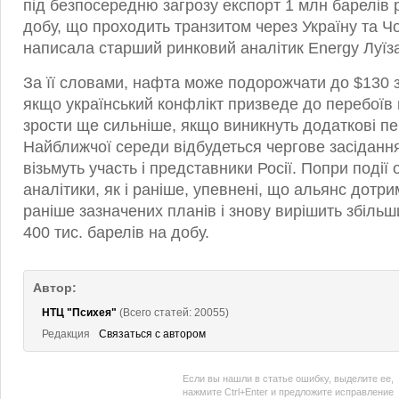
під безпосередню загрозу експорт 1 млн барелів 
добу, що проходить транзитом через Україну та 
написала старший ринковий аналітик Energy Луїза
За її словами, нафта може подорожчати до $130 
якщо український конфлікт призведе до перебоїв 
зрости ще сильніше, якщо виникнуть додаткові п
Найближчої середи відбудеться чергове засіданн
візьмуть участь і представники Росії. Попри події 
аналітики, як і раніше, упевнені, що альянс дотр
раніше зазначених планів і знову вирішить збіль
400 тис. барелів на добу.
Автор:
НТЦ "Психея"
(Всего статей: 20055)
Редакция
Связаться с автором
Если вы нашли в статье ошибку, выделите ее,
нажмите Ctrl+Enter и предложите исправление