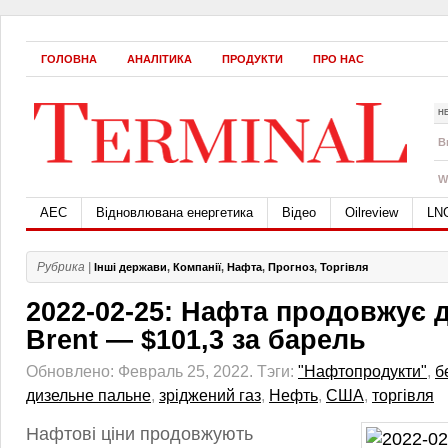
ГОЛОВНА
АНАЛІТИКА
ПРОДУКТИ
ПРО НАС
Н
B
W
АЕС
Відновлювана енергетика
Відео
Oilreview
LN
Рубрика |
Інші держави
,
Компанії
,
Нафта
,
Прогноз
,
Торгівля
2022-02-25: Нафта продовжує 
Brent — $101,3 за барель
Обновлено: Февраль 25, 2022.
Тэги:
"Нафтопродукти"
,
б
дизельне пальне
,
зріджений газ
,
Нефть
,
США
,
торгівля
Нафтові ціни продовжують