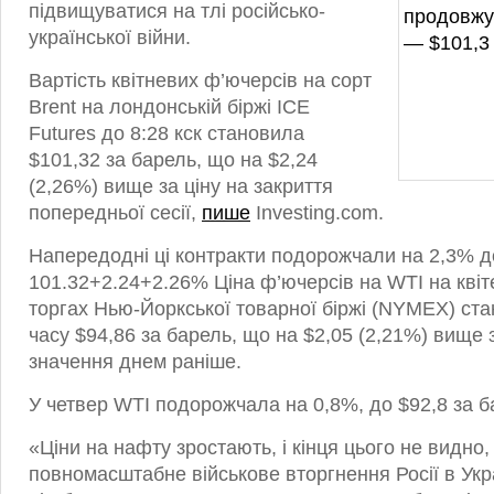
підвищуватися на тлі російсько-
української війни.
Вартість квітневих ф’ючерсів на сорт
Brent на лондонській біржі ICE
Futures до 8:28 кск становила
$101,32 за барель, що на $2,24
(2,26%) вище за ціну на закриття
попередньої сесії,
пише
Investing.com.
Напередодні ці контракти подорожчали на 2,3% до
101.32+2.24+2.26% Ціна ф’ючерсів на WTI на квіт
торгах Нью-Йоркської товарної біржі (NYMEX) ст
часу $94,86 за барель, що на $2,05 (2,21%) вище 
значення днем ​​раніше.
У четвер WTI подорожчала на 0,8%, до $92,8 за б
«Ціни на нафту зростають, і кінця цього не видно
повномасштабне військове вторгнення Росії в Укр