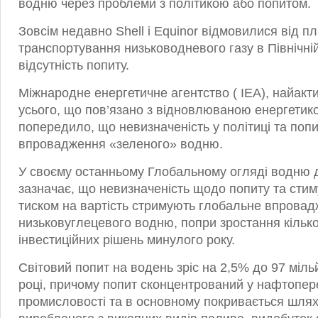
водню через проблеми з політикою або попитом.
Зовсім недавно Shell і Equinor відмовилися від пл
транспортування низьководневого газу в Північні
відсутність попиту.
Міжнародне енергетичне агентство ( IEA), найак
усього, що пов’язано з відновлюваною енергетик
попередило, що невизначеність у політиці та попи
впровадження «зеленого» водню.
У своєму останньому Глобальному огляді водню 
зазначає, що невизначеність щодо попиту та стиму
тиском на вартість стримують глобальне впрова
низьковуглецевого водню, попри зростання кілько
інвестиційних рішень минулого року.
Світовий попит на водень зріс на 2,5% до 97 міль
році, причому попит сконцентрований у нафтопере
промисловості та в основному покривається шля