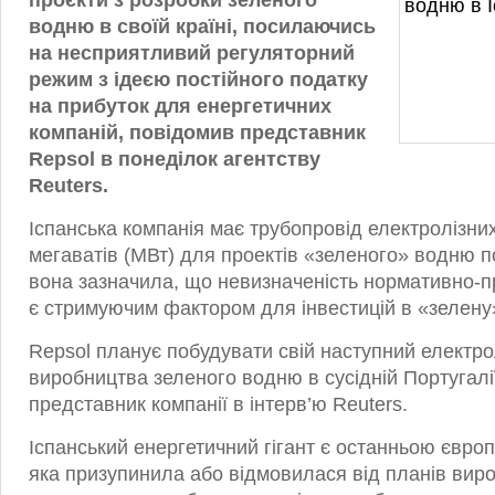
проєкти з розробки зеленого
водню в своїй країні, посилаючись
на несприятливий регуляторний
режим з ідеєю постійного податку
на прибуток для енергетичних
компаній, повідомив представник
Repsol в понеділок агентству
Reuters.
Іспанська компанія має трубопровід електролізни
мегаватів (МВт) для проектів «зеленого» водню по 
вона зазначила, що невизначеність нормативно-пр
є стримуючим фактором для інвестицій в «зелену»
Repsol планує побудувати свій наступний електро
виробництва зеленого водню в сусідній Португалі
представник компанії в інтерв’ю Reuters.
Іспанський енергетичний гігант є останньою євро
яка призупинила або відмовилася від планів вир