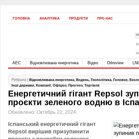
ГОЛОВНА
АНАЛІТИКА
ПРОДУКТИ
ПРО НАС
Н
B
W
АЕС
Відновлювана енергетика
Відео
Oilreview
LN
Рубрика |
Відновлювана енергетика
,
Водень
,
Геополітика
,
Головне
,
Еколо
Інші держави
,
Компанії
,
Офіціоз
,
Прогноз
,
Торгівля
Енергетичний гігант Repsol зу
проєкти зеленого водню в Іспа
Обновлено: Октябрь 22, 2024.
Іспанський енергетичний гігант
Repsol вирішив призупинити