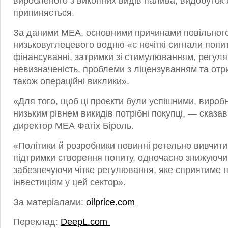
виробленого з викопних видів палива, видобуток 
припиняється.
За даними МЕА, основними причинами повільног
низьковуглецевого водню «є нечіткі сигнали попи
фінансуванні, затримки зі стимулюванням, регул
невизначеність, проблеми з ліцензуванням та отр
також операційні виклики».
«Для того, щоб ці проєкти були успішними, вироб
низьким рівнем викидів потрібні покупці, — сказа
директор МЕА Фатіх Біроль.
«Політики й розробники повинні ретельно вивчити
підтримки створення попиту, одночасно знижуючи
забезпечуючи чітке регулювання, яке сприятиме
інвестиціям у цей сектор».
За матеріалами:
oilprice.com
Переклад:
DeepL.com