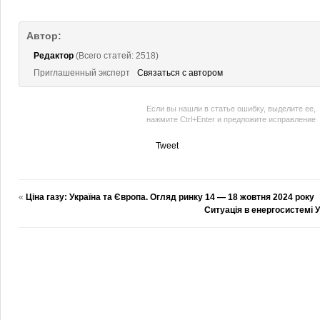
Автор:
Редактор
(Всего статей: 2518)
Приглашенный эксперт
Связаться с автором
Если вы нашли в статье ошибку, выделите ее,
нажмите Ctrl+Enter и предложите исправление
Tweet
«
Ціна газу: Україна та Європа. Огляд ринку 14 — 18 жовтня 2024 року
Ситуація в енергосистемі 