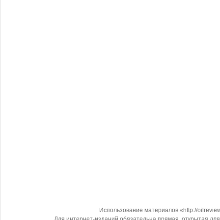
Использование материалов «http://oilrevi
Для интернет-изданий обязательна прямая, открытая для 