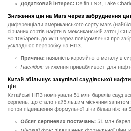
Додатковий інтерес:
Delfin LNG, Lake Char
Зниження цін на Mars через забруднення ц
Диференціали американського сорту Mars (найбіл
сірчаних сортів нафти в Мексиканській затоці СШ
$0.10/барель до WTI через повідомлення про заб
ускладнює переробку на НПЗ.
Причина:
наявність корозійного металу в си
Наслідок:
зниження привабливості для нафт
Китай збільшує закупівлі саудівської нафт
цін
Китайські НПЗ номінували 51 млн барелів саудівс
серпень, що стало найбільшим місячним запитом з
попри підвищення формульної ціни більш ніж на 
Обсяг серпневих постачань:
51 млн барел
Ціновий фон:
підвищення формульної ціни S