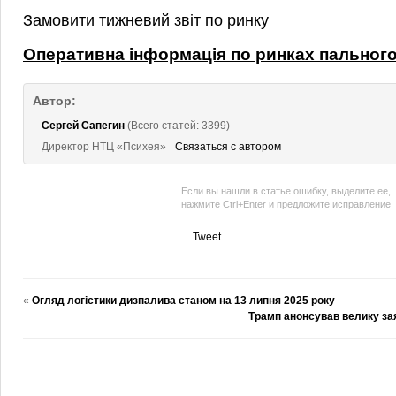
Замовити тижневий звіт по ринку
Оперативна інформація по ринках пальног
Автор:
Сергей Сапегин
(Всего статей: 3399)
Директор НТЦ «Психея»
Связаться с автором
Если вы нашли в статье ошибку, выделите ее,
нажмите Ctrl+Enter и предложите исправление
Tweet
«
Огляд логістики дизпалива станом на 13 липня 2025 року
Трамп анонсував велику зая