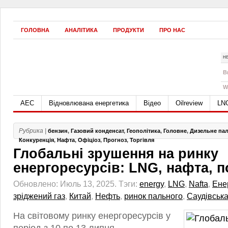
ГОЛОВНА
АНАЛІТИКА
ПРОДУКТИ
ПРО НАС
Н
B
W
АЕС
Відновлювана енергетика
Відео
Oilreview
LN
Рубрика |
бензин
,
Газовий конденсат
,
Геополітика
,
Головне
,
Дизельне па
Конкуренція
,
Нафта
,
Офіціоз
,
Прогноз
,
Торгівля
Глобальні зрушення на ринку
енергоресурсів: LNG, нафта, 
Обновлено: Июль 13, 2025.
Тэги:
energy
,
LNG
,
Nafta
,
Ене
зріджений газ
,
Китай
,
Нефть
,
ринок пального
,
Саудівська
На світовому ринку енергоресурсів у