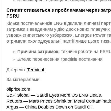
Єгипет стикається з проблемами через зат
FSRU
Кілька постачальників LNG відклали липневі парті
затримки з введенням у дію двох нових плавучих
уздовж єгипетського узбережжя. Energos Power т
отримали охолоджувальні партії лише цього тижн
Причина затримок:
технічні роботи на FSR
Вплив:
перенесення графіків постачання
Джерело:
Terminal
За матеріалами:
oilprice.com
S&P Global — Saudi Eyes More US LNG Deals
,
Reuters — Mars Prices Shrink on Metal Contaminati
Argus — China Doubles Down on Saudi Oil
,