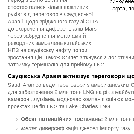
період з 10 по 13 липня
спостерігалися кілька важливих
рухів: від переговорів Саудівської
Аравії щодо зрідженого газу зі США
до скорочення диференціалів Mars
через забруднення металами й
рекордних замовлень китайських
НПЗ на саудівську нафту попри
зростання цін. Також Єгипет зіткнувся з логістич
затримку терміналів для прийому LNG.
Саудівська Аравія активізує переговори 
Saudi Aramco веде переговори з американським
для забезпечення 2 млн тонн LNG на рік з майбут
Камероні, Луїзіана. Водночас компанія оцінює мож
проєктах Delfin LNG та Lake Charles LNG.
Обсяг потенційних постачань:
2 млн тонн 
Мета:
диверсифікація джерел імпорту газу