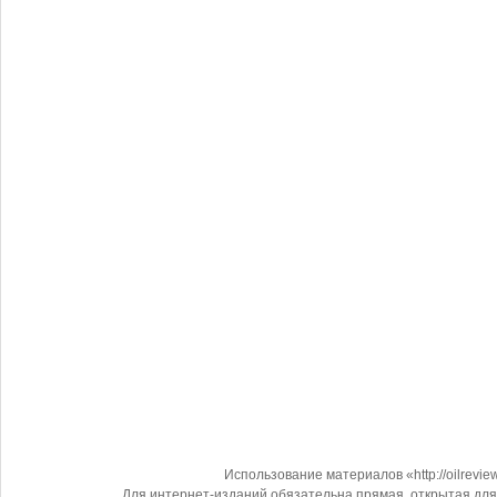
Использование материалов «http://oilrevi
Для интернет-изданий обязательна прямая, открытая для 