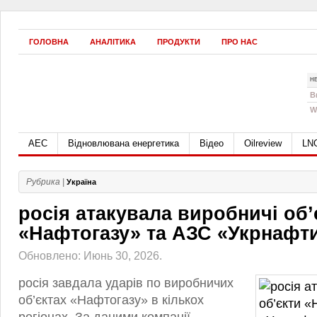
ГОЛОВНА
АНАЛІТИКА
ПРОДУКТИ
ПРО НАС
Н
B
W
АЕС
Відновлювана енергетика
Відео
Oilreview
LN
Рубрика |
Україна
росія атакувала виробничі об’
«Нафтогазу» та АЗС «Укрнафт
Обновлено: Июнь 30, 2026.
росія завдала ударів по виробничих
об’єктах «Нафтогазу» в кількох