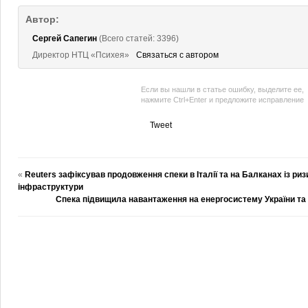
Автор:
Сергей Сапегин
(Всего статей: 3396)
Директор НТЦ «Психея»
Связаться с автором
Если вы нашли в статье ошибку, выделите ее,
нажмите Ctrl+Enter и предложите исправление
Tweet
«
Reuters зафіксував продовження спеки в Італії та на Балканах із риз
інфраструктури
Спека підвищила навантаження на енергосистему України та