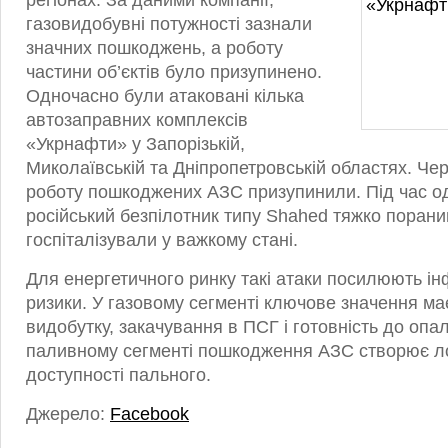
регіонах. За даними компанії,
газовидобувні потужності зазнали
значних пошкоджень, а роботу
частини об’єктів було призупинено.
Одночасно були атаковані кілька
автозаправних комплексів
«Укрнафти» у Запорізькій,
Миколаївській та Дніпропетровській областях. Че
роботу пошкоджених АЗС призупинили. Під час од
російський безпілотник типу Shahed тяжко поранив
госпіталізували у важкому стані.
Для енергетичного ринку такі атаки посилюють ін
ризики. У газовому сегменті ключове значення м
видобутку, закачування в ПСГ і готовність до опа
паливному сегменті пошкодження АЗС створює ло
доступності пального.
Джерело:
Facebook