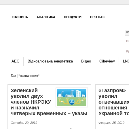
ГОЛОВНА
АНАЛІТИКА
ПРОДУКТИ
ПРО НАС
Н
B
W
АЕС
Відновлювана енергетика
Відео
Oilreview
LN
Тэг |
"назначения"
Зеленский
«Газпром»
уволил двух
уволил
членов НКРЭКУ
отвечавших
и назначил
отношения 
четверых временных – указы
Украиной т
Октябрь 29, 2019
Февраль 25, 2019