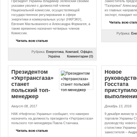
Президент Украины Владимир Зеленский своими
Заместитель предсе
указами уволил с должностей членов
"Газпрома" Алексан
Национальной комиссии, осуществляющей
из главных направл
государственное регулирование в сфере
экспорт, покидает к
энергетики и коммунальных услуг (НКРЭКУ),
Читать всю ста
Евгения Магльованного и Александра Формагея, а
также временно назначил четверых членов
Комиссии.
Рубрика:
Ене
Читать всю статью
Рубрика:
Енергетика
,
Компанії
,
Офіціоз
,
Україна
Комментарии (0)
Президентом
Новое
«Укртрансгаза»
руководств
станет
Госстата
польский топ-
приступило
менеджер
выполнени
Август 08, 2017
Декабрь 13, 2016
НАК «Нефтегаз Украины» сообщает, что намерен
9 декабря министр э
назначить на должность президента «Укртрансгаза»
торговли Украины С
польского топ-менеджера Павла Станчака.
руководству нового
статистики Украины 
Читать всю статью
заместителя – Андр