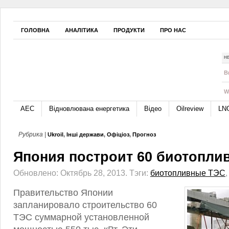
ГОЛОВНА
АНАЛІТИКА
ПРОДУКТИ
ПРО НАС
Н
B
W
АЕС
Відновлювана енергетика
Відео
Oilreview
LN
Рубрика |
Ukroil
,
Інші держави
,
Офіціоз
,
Прогноз
Япония построит 60 биотопли
Обновлено: Октябрь 28, 2013.
Тэги:
биотопливные ТЭС
Правительство Японии
запланировало строительство 60
ТЭС суммарной установленной