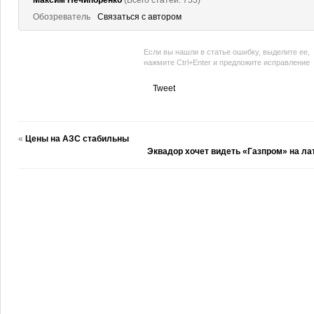
Максим Нечипоренко
(Всего статей: 755)
Обозреватель
Связаться с автором
Если вы нашли в статье ошибку, выделите ее,
нажмите Ctrl+Enter и предложите исправление
Tweet
«
Цены на АЗС стабильны
Эквадор хочет видеть «Газпром» на л