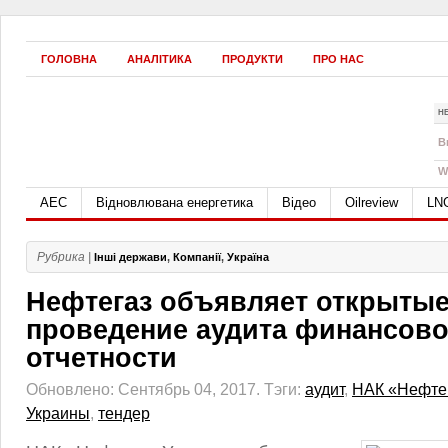
ГОЛОВНА
АНАЛІТИКА
ПРОДУКТИ
ПРО НАС
Н
B
W
АЕС
Відновлювана енергетика
Відео
Oilreview
LN
Рубрика |
Інші держави
,
Компанії
,
Україна
Нефтегаз объявляет открытые
проведение аудита финансов
отчетности
Обновлено: Сентябрь 04, 2017.
Тэги:
аудит
,
НАК «Нефте
Украины
,
тендер