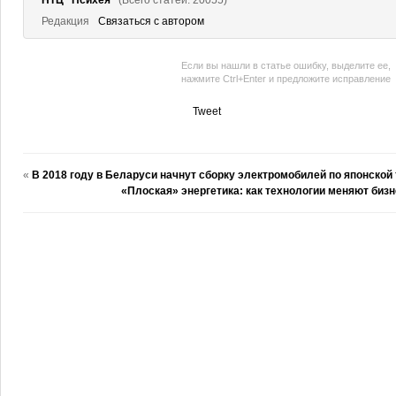
НТЦ "Психея"
(Всего статей: 20055)
Редакция
Связаться с автором
Если вы нашли в статье ошибку, выделите ее,
нажмите Ctrl+Enter и предложите исправление
Tweet
«
В 2018 году в Беларуси начнут сборку электромобилей по японской
«Плоская» энергетика: как технологии меняют биз