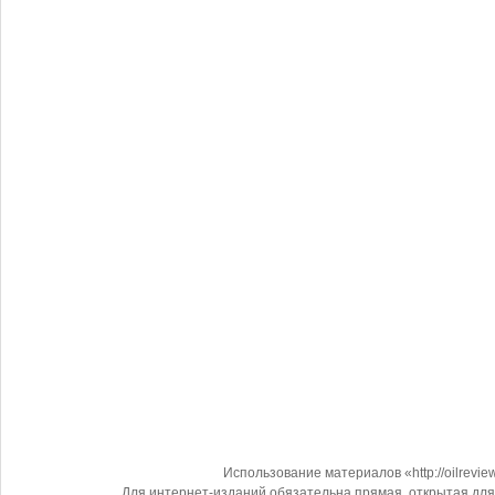
Использование материалов «http://oilrevi
Для интернет-изданий обязательна прямая, открытая для 