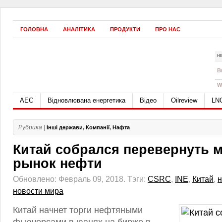
ГОЛОВНА
АНАЛІТИКА
ПРОДУКТИ
ПРО НАС
Н
B
W
АЕС
Відновлювана енергетика
Відео
Oilreview
LN
Рубрика |
Інші держави
,
Компанії
,
Нафта
Китай собрался перевернуть 
рынок нефти
Обновлено: Февраль 09, 2018.
Тэги:
CSRC
,
INE
,
Китай
,
новости мира
Китай начнет торги нефтяными