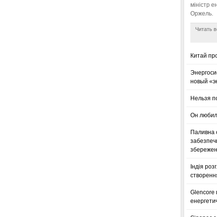
міністр е
Оржель.
Читать в
Китай пр
Энергоси
новый «э
Нельзя п
Он любил
Паливна с
забезпечи
збереженн
Індія роз
створенн
Glencore
енергетич