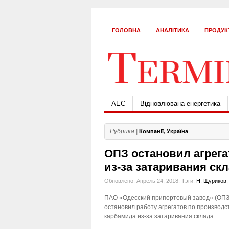
ГОЛОВНА
АНАЛІТИКА
ПРОДУК
АЕС
Відновлювана енергетика
Рубрика |
Компанії
,
Україна
ОПЗ остановил агрег
из-за затаривания ск
Обновлено: Апрель 24, 2018.
Тэги:
Н. Щуриков
ПАО «Одесский припортовый завод» (ОПЗ
остановил работу агрегатов по производс
карбамида из-за затаривания склада.