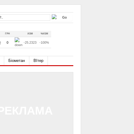
ГРН
ИЗМ
%ИЗМ
D
0
-25.2323
-100%
Біометан
ВІтер
РЕКЛАМА