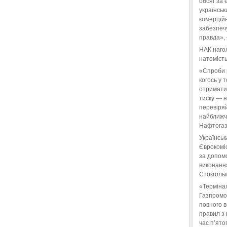
обсяг за 
українськ
комерційн
забезпеч
правда»,
НАК нагол
натомість
«Спроби 
когось у 
отримати
тиску — 
перевіряй
найближчі
Нафтогаз
Українськ
Єврокоміс
за допом
виконанн
Стокгольм
«Терміна
Газпромо
повного 
правил з 
час п’ято