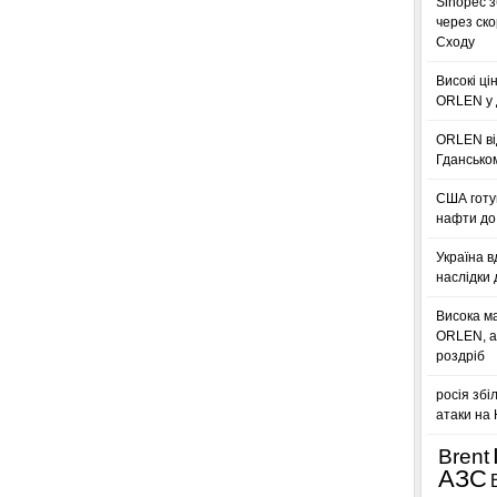
Sinopec з
через ск
Сходу
Високі ці
ORLEN у 
ORLEN ві
Гдансько
США готую
нафти до 
Україна в
наслідки 
Висока м
ORLEN, а
роздріб
росія збі
атаки на
Brent
АЗС