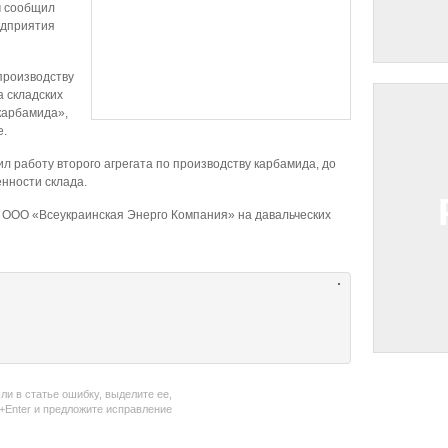
м сообщил
едприятия
производству
 складских
карбамида»,
е.
л работу второго агрегата по производству карбамида, до
енности склада.
 ООО «Всеукраинская Энерго Компания» на давальческих
ли в статье ошибку, выделите ее,
l+Enter и предложите исправление