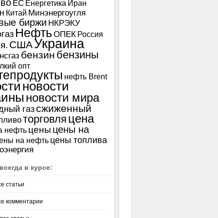
иво
ЕС
Енергетика
Иран
н
Китай
Минэнергоугля
вые биржи
НКРЭКУ
Нефть
газ
ОПЕК
Россия
Украина
США
я.
бензины
бензин
нсгаз
лкий опт
тепродукты
нефть Brent
ости
новости
аины
новости мира
сжиженный
дный газ
цена
торговля
пливо
цены на
цены
а нефть
цены топлива
ены на нефть
оэнергия
всегда в курсе:
се статьи
се комментарии