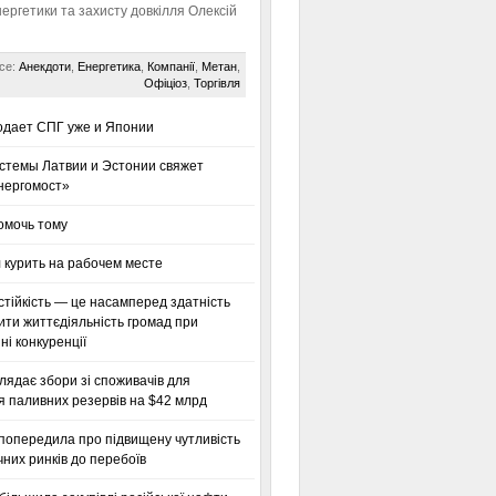
нергетики та захисту довкілля Олексій
се:
Анекдоти
,
Енергетика
,
Компанії
,
Метан
,
Офіціоз
,
Торгівля
одает СПГ уже и Японии
стемы Латвии и Эстонии свяжет
нергомост»
омочь тому
 курить на рабочем месте
тійкість — це насамперед здатність
ти життєдіяльність громад при
і конкуренції
глядає збори зі споживачів для
я паливних резервів на $42 млрд
 попередила про підвищену чутливість
них ринків до перебоїв