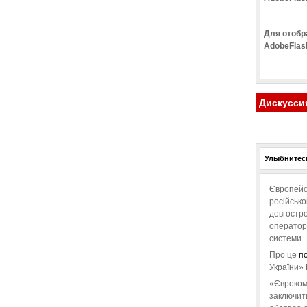
Для отобр
AdobeFlas
Дискусси
Улыбнитесь
Європейс
російськ
довгостро
операторо
системи.
Про це
п
України» 
«Євроком
заключит