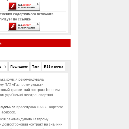
ажения содержимого включите
hPlayer по ссылке
я
! :)
Последнее
Тэги
RSS и почта
ька комісія рекомендувала
ому ПАТ «Газпром» укласти
ковий транзитний контракт із новим
м української газотранспортної
овідомила
пресслужба НАК » Нафтогаз
Facebook.
ісія рекомендувала Газпрому
и довгостроковий контракт на значний