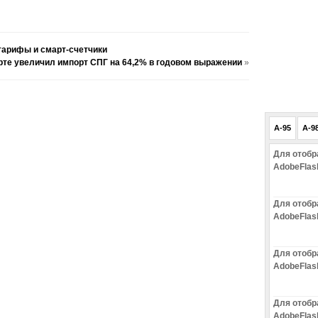
тарифы и смарт-счетчики
рте увеличил импорт СПГ на 64,2% в годовом выражении
»
A-95
A-9
Для отобр
AdobeFlas
Для отобр
AdobeFlas
Для отобр
AdobeFlas
Для отобр
AdobeFlas