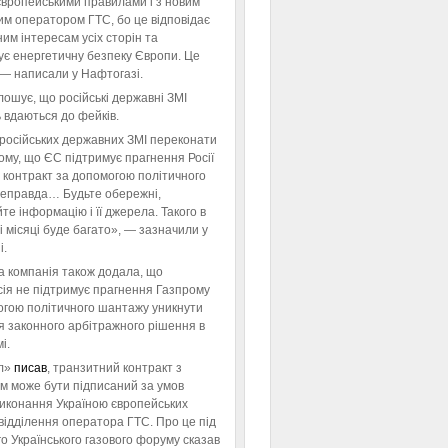
європейськими правилами і з новим
им оператором ГТС, бо це відповідає
им інтересам усіх сторін та
ує енергетичну безпеку Європи. Це
 — написали у Нафтогазі.
ошує, що російські державні ЗМІ
 вдаються до фейків.
російських державних ЗМІ переконати
тому, що ЄС підтримує прагнення Росії
 контракт за допомогою політичного
неправда… Будьте обережні,
те інформацію і її джерела. Такого в
 місяці буде багато», — зазначили у
і.
а компанія також додала, що
ія не підтримує прагнення Газпрому
огою політичного шантажу уникнути
я законного арбітражного рішення в
і.
л»
писав
, транзитний контракт з
м може бути підписаний за умов
виконання Україною європейських
відділення оператора ГТС. Про це під
го Українського газового форуму сказав