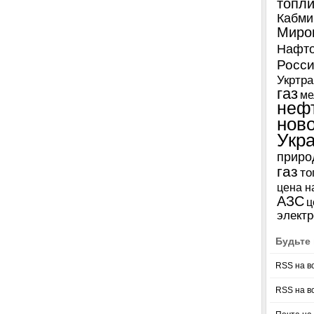
топл
Кабми
Миро
Нафто
Росси
Укртра
газ
ме
неф
нов
Укр
приро
газ
то
цена н
АЗС
ц
электр
Будьте 
RSS на в
RSS на в