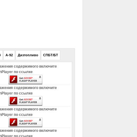
РЕКЛАМА
8
A-92
Дизтопливо
СПБТ/БТ
ажения содержимого включите
hPlayer по ссылке
ажения содержимого включите
hPlayer по ссылке
ажения содержимого включите
hPlayer по ссылке
ажения содержимого включите
hPlayer по ссылке