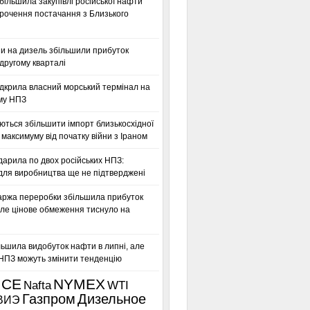
більшила закупівлі російської нафти
орочення постачання з Близького
ни на дизель збільшили прибуток
другому кварталі
дкрила власний морський термінал на
му НПЗ
ться збільшити імпорт близькосхідної
максимуму від початку війни з Іраном
дарила по двох російських НПЗ:
для виробництва ще не підтверджені
аржа переробки збільшила прибуток
ле цінове обмеження тиснуло на
льшила видобуток нафти в липні, але
 НПЗ можуть змінити тенденцію
ICE
NYMEX
Nafta
WTI
Газпром
Дизельное
ВИЭ