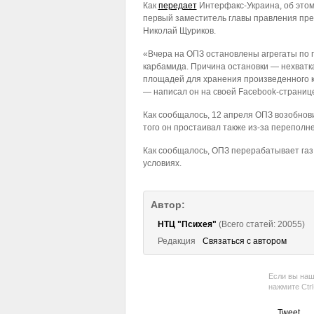
Как
передает
Интерфакс-Украина, об это
первый заместитель главы правления пр
Николай Щуриков.
«Вчера на ОПЗ остановлены агрегаты по 
карбамида. Причина остановки — нехватка
площадей для хранения произведенного 
— написал он на своей Facebook-страниц
Как сообщалось, 12 апреля ОПЗ возобнови
того он простаивал также из-за переполн
Как сообщалось, ОПЗ перерабатывает газ
условиях.
Автор:
НТЦ "Психея"
(Всего статей: 20055)
Редакция
Связаться с автором
Если вы наш
нажмите Ctr
Tweet