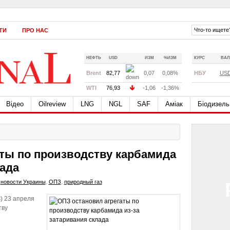
ТИ
ПРО НАС
НЕФТЬ
USD
ИЗМ
%ИЗМ
КУРС
ВАЛ
Brent
82,77
0,07
0,08%
НБУ
US
WTI
76,93
-1,06
-1,36%
Відео
Oilreview
LNG
NGL
SAF
Аміак
Біодизель
аты по производству карбамида
лада
,
новости Украины
,
ОПЗ
,
природный газ
) 23 апреля
тву