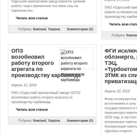
Одеський припортовий завод повністю зупинив
роботу через припинення поставок газу на
ПАО «Одесский прип
підприємство.
апреля остановил ра
производству карбам
Читать всю статью
Читать всю ста
Рубрика:
Компанії
,
Україна
Комментарии (0)
Рубрика:
Компан
ОПЗ
ФГИ исклю
возобновил
облэнерго,
работу второго
ТЭЦ,
агрегата по
«Турбоатом
производству карбамида
ЗТМК из сп
приватизац
Апрель 12, 2018
Апрель 02, 2018
ПАО «Одесский припортовый завод» (ОПЗ)
возобновил работу второго агрегата по
Фонд госимущества 
производству карбамида.
вступлением в силу
государственного и
Читать всю статью
пересмотрел перечн
2018 году, в частнос
Рубрика:
Компанії
,
Україна
Комментарии (0)
контрольные пакеты 
блокирующие пакеты
«Донбассэнерго».