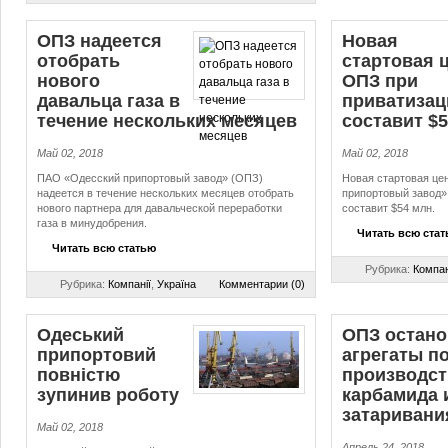
ОПЗ надеется
Новая
отобрать
стартовая 
нового
ОПЗ при
давальца газа в
приватизац
течение нескольких месяцев
составит $
Май 02, 2018
Май 02, 2018
ПАО «Одесский припортовый завод» (ОПЗ)
Новая стартовая це
надеется в течение нескольких месяцев отобрать
припортовый завод»
нового партнера для давальческой переработки
составит $54 млн.
газа в минудобрения.
Читать всю ста
Читать всю статью
Рубрика:
Компан
Рубрика:
Компанії
,
Україна
Комментарии (0)
Одеський
ОПЗ остан
припортовий
агрегаты п
повністю
производст
зупинив роботу
карбамида 
затаривани
Май 02, 2018
Апрель 24, 2018