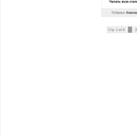
Читать всю ста
Рубрика:
Компан
Стр. 1 из 6
1
2