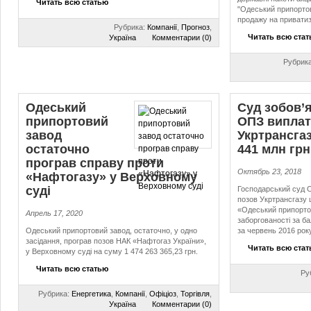
Читать всю статью
"Одеський припортов
продажу на приватиз
Рубрика:
Компанії
,
Прогноз
,
Читать всю ста
Україна
Комментарии (0)
Рубрик
Одеський
Суд зобов’
припортовий
ОПЗ виплат
завод
Укртрансга
остаточно
441 млн грн
програв справу проти
Октябрь 23, 2018
«Нафтогазу» у Верховному
суді
Господарський суд О
позов Укртрансгазу 
«Одеський припорто
Апрель 17, 2020
заборгованості за б
Одеський припортовий завод, остаточно, у одно
за червень 2016 року
засідання, програв позов НАК «Нафтогаз України»,
Читать всю ста
у Верховному суді на суму 1 474 263 365,23 грн.
Читать всю статью
Ру
Рубрика:
Енергетика
,
Компанії
,
Офіціоз
,
Торгівля
,
Україна
Комментарии (0)