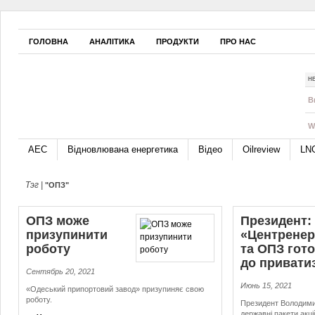
ГОЛОВНА
АНАЛІТИКА
ПРОДУКТИ
ПРО НАС
Н
B
W
АЕС
Відновлювана енергетика
Відео
Oilreview
LN
Тэг |
"ОПЗ"
ОПЗ може
Президент:
призупинити
«Центренер
роботу
та ОПЗ гото
до приватиз
Сентябрь 20, 2021
Июнь 15, 2021
«Одеський припортовий завод» призупиняє свою
роботу.
Президент Володими
державні пакети акц