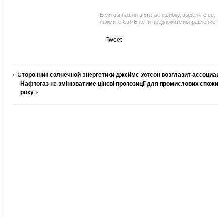
Если вы нашли в статье ошибку, выделите ее,
нажмите Ctrl+Enter и предложите исправление
Tweet
«
Сторонник солнечной энергетики Джеймс Уотсон возглавит ассоциа
Нафтогаз не змінюватиме цінові пропозиції для промислових спожи
року
»