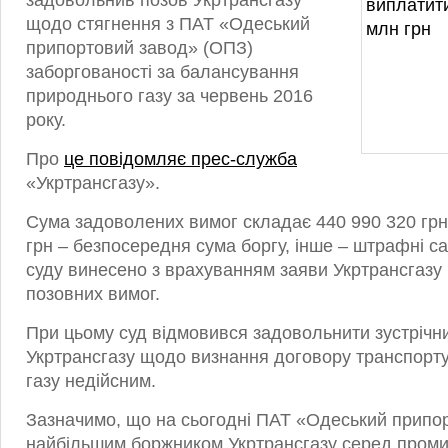
задовольнив позов Укртрансгазу
щодо стягнення з ПАТ «Одеський
припортовий завод» (ОПЗ)
заборгованості за балансування
природнього газу за червень 2016
року.
Про
це повідомляє прес-служба
«Укртрансгазу».
Сума задоволених вимог складає 440 990 320 грн.
грн – безпосередня сума боргу, інше – штрафні са
суду винесено з врахуванням заяви Укртрансгазу
позовних вимог.
При цьому суд відмовився задовольнити зустрічн
Укртрансгазу щодо визнання договору транспорт
газу недійсним.
Зазначимо, що на сьогодні ПАТ «Одеський припо
найбільшим боржником Укртрансгазу серед проми