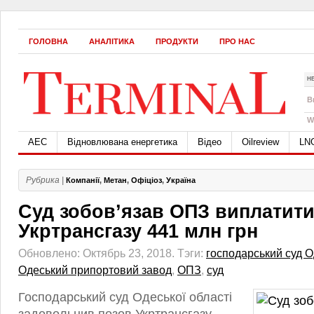
ГОЛОВНА
АНАЛІТИКА
ПРОДУКТИ
ПРО НАС
Н
B
W
АЕС
Відновлювана енергетика
Відео
Oilreview
LN
Рубрика |
Компанії
,
Метан
,
Офіціоз
,
Україна
Суд зобов’язав ОПЗ виплатит
Укртрансгазу 441 млн грн
Обновлено: Октябрь 23, 2018.
Тэги:
господарський суд О
Одеський припортовий завод
,
ОПЗ
,
суд
Господарський суд Одеської області