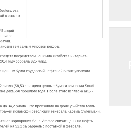
euters, эта
ай высокого
5% акций
 начале
dawul.
тановив тем самым мировой рекорд.
редств посредством IPO была китайская интернет-
2014 году собрала $25 млрд.
а ценных бумаг саудовский нефтяной гигант увеличил
 риала ($8,53 за акцию) ценные бумаги компании Saudi
ине декабря прошлого года. После этого всплеска акции
а до 34,2 риала. Это произошло на фоне убийства главы
стражей исламской революции генерала Касема Сулеймани.
фтяная корпорация Saudi Aramco снизит цены на нефть
телей на $2,2 за баррель с поставкой в феврале.