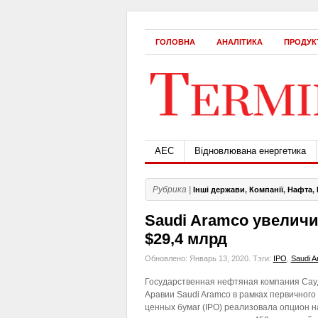
ГОЛОВНА
АНАЛІТИКА
ПРОДУК
АЕС
Відновлювана енергетика
Рубрика |
Інші держави
,
Компанії
,
Нафта
,
Saudi Aramco увеличи
$29,4 млрд
Обновлено: Январь 13, 2020.
Тэги:
IPO
,
Saudi 
Государственная нефтяная компания Сау
Аравии Saudi Aramco в рамках первичног
ценных бумаг (IPO) реализовала опцион 