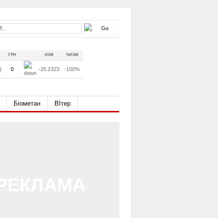
ГРН
ИЗМ
%ИЗМ
D
0
-25.2323
-100%
Біометан
ВІтер
РЕКЛАМА