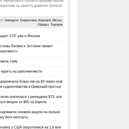
го Українського газового форуму сказав
нергетики та захисту довкілля Олексій
се:
Анекдоти
,
Енергетика
,
Компанії
,
Метан
,
Офіціоз
,
Торгівля
одает СПГ уже и Японии
стемы Латвии и Эстонии свяжет
нергомост»
омочь тому
 курить на рабочем месте
дорожчала більш ніж на $3 через нові
я судноплавства в Ормузькій протоці
зелю знизилася з рекордних $75, але
ься вищою за $60 за барель
родовжила знижені акцизи на пальне
ну його експорту
ензину у США скоротилися на 1,6 млн