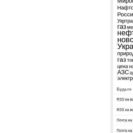
Миро
Нафто
Росси
Укртра
газ
ме
неф
нов
Укр
приро
газ
то
цена н
АЗС
ц
электр
Будьте 
RSS на в
RSS на в
Почта на 
Почта на