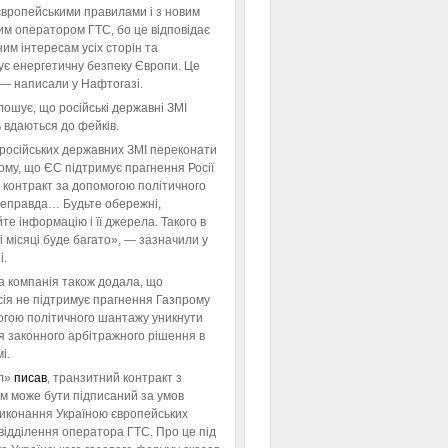
європейськими правилами і з новим
им оператором ГТС, бо це відповідає
им інтересам усіх сторін та
ує енергетичну безпеку Європи. Це
 — написали у Нафтогазі.
ошує, що російські державні ЗМІ
 вдаються до фейків.
російських державних ЗМІ переконати
тому, що ЄС підтримує прагнення Росії
 контракт за допомогою політичного
неправда… Будьте обережні,
те інформацію і її джерела. Такого в
 місяці буде багато», — зазначили у
і.
а компанія також додала, що
ія не підтримує прагнення Газпрому
огою політичного шантажу уникнути
я законного арбітражного рішення в
і.
л»
писав
, транзитний контракт з
м може бути підписаний за умов
виконання Україною європейських
відділення оператора ГТС. Про це під