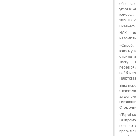
обсяг за 
українськ
комерційн
забезпеч
правда»,
НАК нагол
натомість
«Спроби 
когось у 
отримати
тиску — 
перевіряй
найближчі
Нафтогаз
Українськ
Єврокоміс
за допом
виконанн
Стокгольм
«Терміна
Газпромо
повного 
правил з 