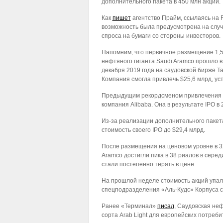
дополнительного пакета в 450 млн акций.
Как
пишет
агентство Прайм, ссылаясь на R
возможность была предусмотрена на случ
спроса на бумаги со стороны инвесторов.
Напомним, что первичное размещение 1,
нефтяного гиганта Saudi Aramco прошло в
декабря 2019 года на саудовской бирже Ta
Компания смогла привлечь $25,6 млрд, ус
Предыдущим рекордсменом привлечения с
компания Alibaba. Она в результате IPO в 
Из-за реализации дополнительного пакет
стоимость своего IPO до $29,4 млрд.
После размещения на ценовом уровне в 32
Aramco достигли пика в 38 риалов в серед
стали постепенно терять в цене.
На прошлой неделе стоимость акций упал
спецподразделения «Аль-Кудс» Корпуса 
Ранее «Терминал»
писал
, Саудовская не
сорта Arab Light для европейских потреби