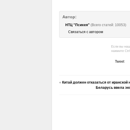
Автор:
НТЦ "Психея"
(Всего статей: 10053)
Связаться с автором
Если вы наш
нажмите Ctr
Tweet
«
Китай должен отказаться от иранско
Беларусь ввела эко