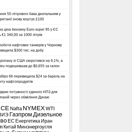
ння 55-літрового бака дизпальним у
ританії знову коштує £100
а ціна бензину Euro-super 95 у ЄС
 €1 340,00 за 1000 літрів
роботи нафтових танкерів у Чорному
вищила $300 тис. на добу
ропану зі США скоротився на 9,1%, а
ieu подешевшав до $0,655 за галон
llips 66 перевищила $24 за барель на
иту нафтопродуктів
дкриє потужності єдиного НПЗ для
паній через обміління Дунаю
ICE
NYMEX
Nafta
WTI
Газпром
Дизельное
ВИЭ
иво
ЕС
Енергетика
Иран
н
Китай
Минэнергоугля