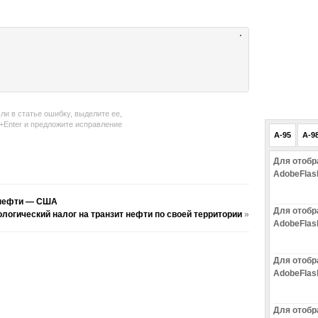
ли в статье ошибку, выделите ее,
l+Enter и предложите исправление
A-95
A-9
Для отобр
AdobeFlas
й нефти — США
Для отобр
логический налог на транзит нефти по своей территории
»
AdobeFlas
Для отобр
AdobeFlas
Для отобр