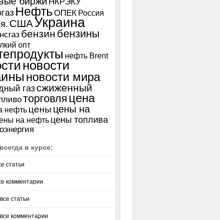
вые биржи
НКРЭКУ
Нефть
газ
ОПЕК
Россия
Украина
США
я.
бензины
бензин
нсгаз
лкий опт
тепродукты
нефть Brent
ости
новости
аины
новости мира
сжиженный
дный газ
цена
торговля
пливо
цены на
цены
а нефть
цены топлива
ены на нефть
оэнергия
всегда в курсе:
се статьи
се комментарии
все статьи
 все комментарии