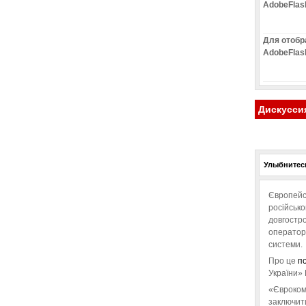
AdobeFlas
Для отобр
AdobeFlas
Дискусси
Улыбнитесь
Європейс
російськ
довгостро
операторо
системи.
Про це
п
України» 
«Євроком
заключит