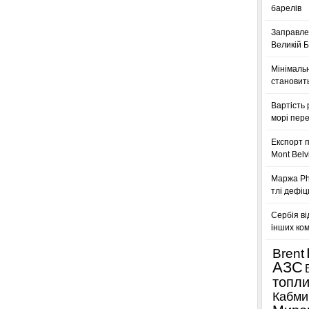
барелів
Заправле
Великій Б
Мінімальн
становить
Вартість 
морі пере
Експорт п
Mont Belv
Маржа Phi
тлі дефіц
Сербія ві
інших ком
Brent
АЗС
топл
Кабми