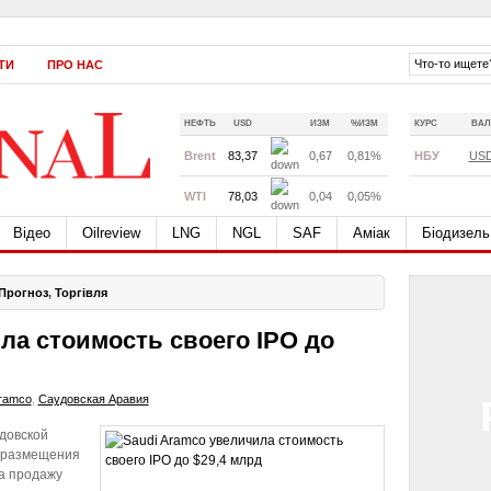
ТИ
ПРО НАС
НЕФТЬ
USD
ИЗМ
%ИЗМ
КУРС
ВАЛ
Brent
83,37
0,67
0,81%
НБУ
US
WTI
78,03
0,04
0,05%
Відео
Oilreview
LNG
NGL
SAF
Аміак
Біодизель
Прогноз
,
Торгівля
ла стоимость своего IPO до
Aramco
,
Саудовская Аравия
довской
о размещения
на продажу