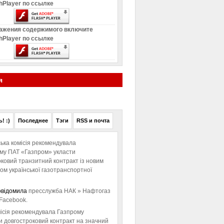
hPlayer по ссылке
ажения содержимого включите
hPlayer по ссылке
я
! :)
Последнее
Тэги
RSS и почта
ька комісія рекомендувала
ому ПАТ «Газпром» укласти
ковий транзитний контракт із новим
м української газотранспортної
овідомила
пресслужба НАК » Нафтогаз
Facebook.
ісія рекомендувала Газпрому
и довгостроковий контракт на значний