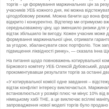
торгів – це формування маржинальних цін за рез
учасників УЕБ кожного дня, які можна відстежувати
цілодобовому режимі. Можна бачити що вона фо
відкрито і конкурентно. Відтепер ми отримуємо в
середньозважену ціну, що зменшило ризики для у
відтак збільшило їм вигоду. Кожен учасник може 
формування маржинальної ціни, отримати гарант
за угодою, збалансувати своє портфоліо. Тож за
підвищення ліквідності ринку», — сказала Інна Щ
На питання щодо повноважень котирувальної комі
Біржового комітету УЕБ Олексій Дубовський, дод
прокоментувавши результати торгів за останні два
«У котирувальної комісії одне завдання – відстежу
відтак конфлікт інтересу виключається. Маржинал
встановлюється у розмірі плюс чи мінус 10% від в
німецькому хабі THE, а це виключає всілякі маніпу
запровадження нової моделі торгів було продано