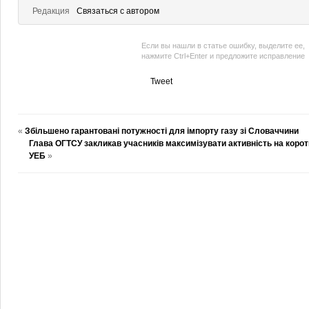
Редакция
Связаться с автором
Если вы нашли в статье ошибку, выделите ее,
нажмите Ctrl+Enter и предложите исправление
Tweet
«
Збільшено гарантовані потужності для імпорту газу зі Словаччини
Глава ОГТСУ закликав учасників максимізувати активність на корот
УЕБ
»