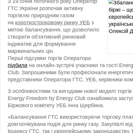
З 19 січня поточного року Оператор
ГТС України розпочав активну
торгівлю природним газом
на
короткостроковому ринку УЕБ
з
метою балансування, що дозволило
створити об’єктивний ринковий
індикатив для формування
маржинальних цін.
Перші підсумки торгів Оператора
підбили
на онлайн-зустрічі учасники та гості Ener
Club. Запрошеними були професіонали енергетич
представники Оператора ГТС, УЕБ, керівники комп
З особливостями та вигодами нової моделі торгів 
Energy Freedom by Energy Club ознайомила засту
Біржового комітету УЕБ Інна Щербина.
«Балансування ГТС використовуючи торгову пл
довгоочікувана подія для ринку газу. Закупівлі ві
Кодексу ГТС, так і європейському законодавству.