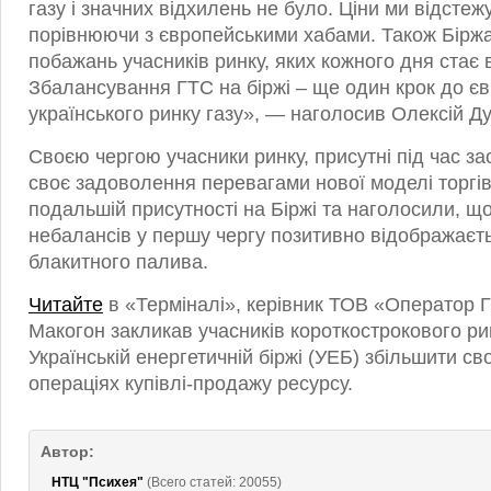
газу і значних відхилень не було. Ціни ми відстеж
порівнюючи з європейськими хабами. Також Біржа
побажань учасників ринку, яких кожного дня стає 
Збалансування ГТС на біржі – ще один крок до єв
українського ринку газу», — наголосив Олексій Д
Своєю чергою учасники ринку, присутні під час з
своє задоволення перевагами нової моделі торгів
подальшій присутності на Біржі та наголосили, 
небалансів у першу чергу позитивно відображаєт
блакитного палива.
Читайте
в «Терміналі», керівник ТОВ «Оператор Г
Макогон закликав учасників короткострокового ри
Українській енергетичній біржі (УЕБ) збільшити св
операціях купівлі-продажу ресурсу.
Автор:
НТЦ "Психея"
(Всего статей: 20055)