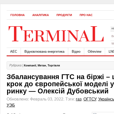
ГОЛОВНА
АНАЛІТИКА
ПРОДУКТИ
ПРО НАС
Н
B
W
АЕС
Відновлювана енергетика
Відео
Oilreview
LN
Рубрика |
Компанії
,
Метан
,
Торгівля
Збалансування ГТС на біржі –
крок до європейської моделі 
ринку — Олексій Дубовський
Обновлено: Февраль 03, 2022.
Тэги:
газ
,
ОГТСУ
,
Українс
УЭБ