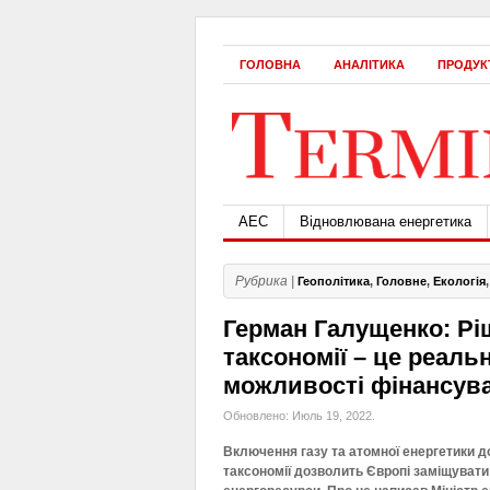
ГОЛОВНА
АНАЛІТИКА
ПРОДУК
АЕС
Відновлювана енергетика
Рубрика |
Геополітика
,
Головне
,
Екологія
Герман Галущенко: Рі
таксономії – це реал
можливості фінансува
Обновлено: Июль 19, 2022.
Включення газу та атомної енергетики д
таксономії дозволить Європі заміщувати 