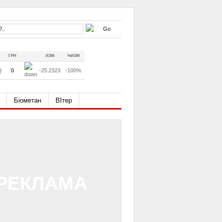
ГРН
ИЗМ
%ИЗМ
D
0
-25.2323
-100%
Біометан
ВІтер
РЕКЛАМА