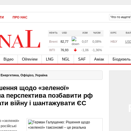
ТИ
ПРО НАС
НЕФТЬ
USD
ИЗМ
%ИЗМ
КУРС
ВАЛ
Brent
82,77
0,07
0,08%
НБУ
US
WTI
76,93
-1,06
-1,36%
Відео
Oilreview
LNG
NGL
SAF
Аміак
Біодизель
,
Енергетика
,
Офіціоз
,
Україна
шення щодо «зеленої»
ьна перспектива позбавити рф
ти війну і шантажувати ЄС
о «зеленої»
російські