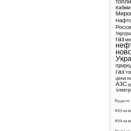
топл
Кабми
Миро
Нафто
Росси
Укртра
газ
ме
неф
нов
Укр
приро
газ
то
цена н
АЗС
ц
электр
Будьте 
RSS на в
RSS на в