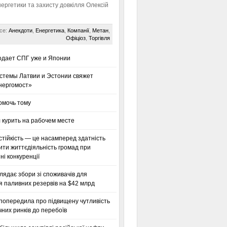
нергетики та захисту довкілля Олексій
се:
Анекдоти
,
Енергетика
,
Компанії
,
Метан
,
Офіціоз
,
Торгівля
одает СПГ уже и Японии
стемы Латвии и Эстонии свяжет
нергомост»
омочь тому
 курить на рабочем месте
тійкість — це насамперед здатність
ти життєдіяльність громад при
і конкуренції
глядає збори зі споживачів для
я паливних резервів на $42 млрд
 попередила про підвищену чутливість
них ринків до перебоїв