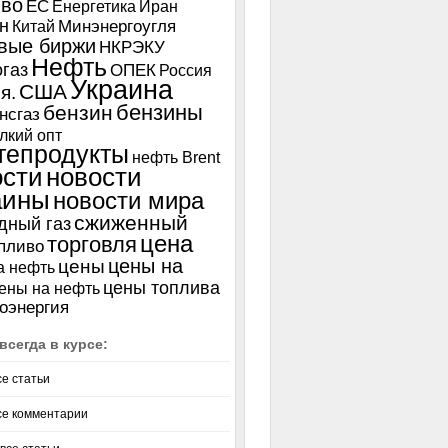
иво
ЕС
Енергетика
Иран
н
Китай
Минэнергоугля
вые биржи
НКРЭКУ
Нефть
газ
ОПЕК
Россия
Украина
США
я.
бензины
бензин
нсгаз
лкий опт
тепродукты
нефть Brent
ости
новости
аины
новости мира
сжиженный
дный газ
цена
торговля
пливо
цены на
цены
а нефть
цены топлива
ены на нефть
оэнергия
всегда в курсе:
се статьи
се комментарии