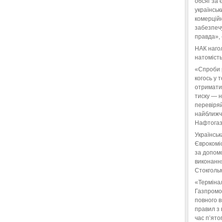
обсяг за 
українськ
комерційн
забезпеч
правда»,
НАК нагол
натомість
«Спроби 
когось у 
отримати
тиску — 
перевіряй
найближчі
Нафтогаз
Українськ
Єврокоміс
за допом
виконанн
Стокгольм
«Терміна
Газпромо
повного 
правил з 
час п’ято