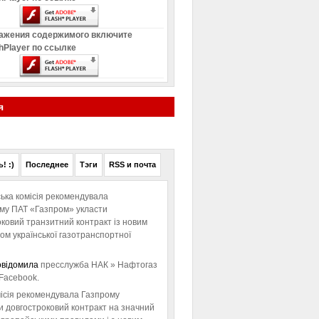
ажения содержимого включите
hPlayer по ссылке
я
! :)
Последнее
Тэги
RSS и почта
ька комісія рекомендувала
ому ПАТ «Газпром» укласти
ковий транзитний контракт із новим
м української газотранспортної
овідомила
пресслужба НАК » Нафтогаз
Facebook.
ісія рекомендувала Газпрому
и довгостроковий контракт на значний