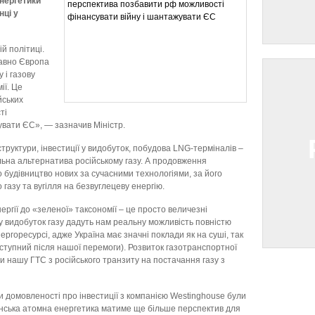
енергетики
нці у
й політиці.
авно Європа
 і газову
ії. Це
йських
ті
увати ЄС», — зазначив Міністр.
структури, інвестиції у видобуток, побудова LNG-терміналів –
льна альтернатива російському газу. А продовження
 будівництво нових за сучасними технологіями, за його
 газу та вугілля на безвуглецеву енергію.
ергії до «зеленої» таксономії – це просто величезні
ї у видобуток газу дадуть нам реальну можливість повністю
ргоресурсі, адже Україна має значні поклади як на суші, так
ступний після нашої перемоги). Розвиток газотранспортної
 нашу ГТС з російського транзиту на постачання газу з
и домовленості про інвестиції з компанією Westinghouse були
їнська атомна енергетика матиме ще більше перспектив для