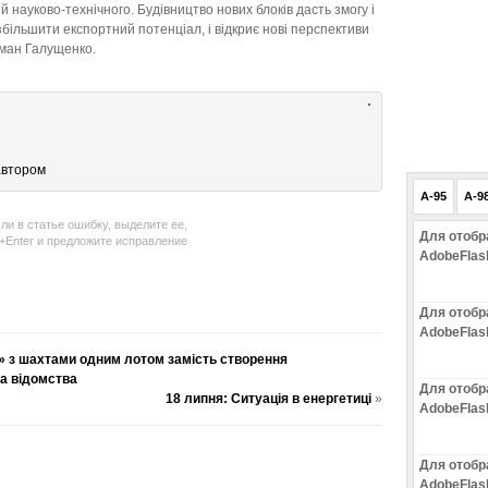
 й науково-технічного. Будівництво нових блоків дасть змогу і
більшити експортний потенціал, і відкриє нові перспективи
рман Галущенко.
автором
A-95
A-9
ли в статье ошибку, выделите ее,
Для отобр
l+Enter и предложите исправление
AdobeFlas
Для отобр
AdobeFlas
 з шахтами одним лотом замість створення
ва відомства
Для отобр
18 липня: Ситуація в енергетиці
»
AdobeFlas
Для отобр
AdobeFlas