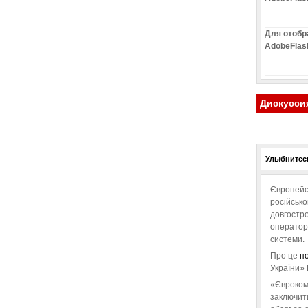
Для отобр
AdobeFlas
Дискусси
Улыбнитесь
Європейс
російськ
довгостро
операторо
системи.
Про це
п
України» 
«Євроком
заключит