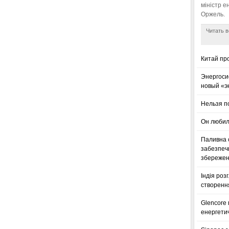
міністр е
Оржель.
Читать в
Китай пр
Энергоси
новый «э
Нельзя п
Он любил
Паливна с
забезпечи
збереженн
Індія роз
створенн
Glencore
енергетич