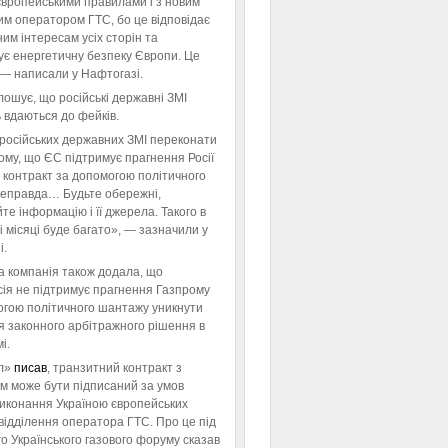
європейськими правилами і з новим
им оператором ГТС, бо це відповідає
им інтересам усіх сторін та
ує енергетичну безпеку Європи. Це
 — написали у Нафтогазі.
ошує, що російські державні ЗМІ
 вдаються до фейків.
російських державних ЗМІ переконати
тому, що ЄС підтримує прагнення Росії
 контракт за допомогою політичного
неправда… Будьте обережні,
те інформацію і її джерела. Такого в
 місяці буде багато», — зазначили у
і.
а компанія також додала, що
ія не підтримує прагнення Газпрому
огою політичного шантажу уникнути
я законного арбітражного рішення в
і.
л»
писав
, транзитний контракт з
м може бути підписаний за умов
виконання Україною європейських
відділення оператора ГТС. Про це під
го Українського газового форуму сказав