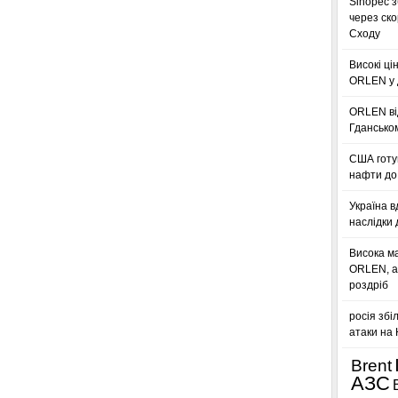
Sinopec з
через ск
Сходу
Високі ці
ORLEN у 
ORLEN ві
Гдансько
США готую
нафти до 
Україна в
наслідки 
Висока м
ORLEN, а
роздріб
росія збі
атаки на
Brent
АЗС