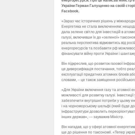
енергоресурси. Про це написав Міністр 
України Герман Галущенко на своїй сторі
Facebook.
«Зараз час історичних рішень у міжнародні
Енергетика не стала виключенням: нещод
дала зелене світло для інвестицій в атомну
галузі, включивши їх до «зеленої» таксоном
реальна перспектива відмовитись від росі
енергоресурсів та позбавити рф можливос
фінансувати війну проти України і шантаж
Він підкреслив, що розвиток газової інфра
це диверсифікація постачання, тобто реа
експлуатації придатних атомних блоків або
словами, – це також заміщення російського
«Для України включення газу та атомної ен
можливості для розвитку галузі. Інвестиці
забезпечити внутрішні потреби у цьому ене
і на чорноморському шельфі (який буде до
інфраструктури дозволить переорієнтувати
інших держав», — зауважив Міністр.
Він нагадав, що у сфері атомної енергетик
ще до рішення по таксономії. «Тепер укра