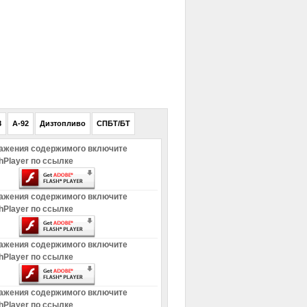
РЕКЛАМА
8
A-92
Дизтопливо
СПБТ/БТ
ажения содержимого включите
hPlayer по ссылке
ажения содержимого включите
hPlayer по ссылке
ажения содержимого включите
hPlayer по ссылке
ажения содержимого включите
hPlayer по ссылке