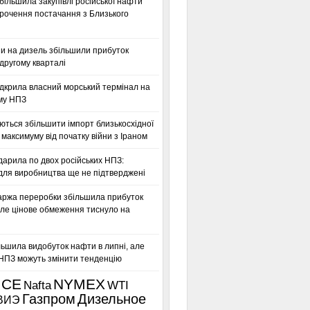
більшила закупівлі російської нафти
орочення постачання з Близького
ни на дизель збільшили прибуток
другому кварталі
дкрила власний морський термінал на
му НПЗ
ться збільшити імпорт близькосхідної
максимуму від початку війни з Іраном
дарила по двох російських НПЗ:
для виробництва ще не підтверджені
аржа переробки збільшила прибуток
ле цінове обмеження тиснуло на
льшила видобуток нафти в липні, але
 НПЗ можуть змінити тенденцію
ICE
NYMEX
Nafta
WTI
Газпром
Дизельное
ВИЭ