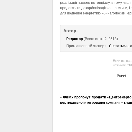
реалізації нашого потенціалу, в тому числі
продовжити декарбонізацію енергетики, і з
для водневої енергетики»,
- наголосив Ге
Автор:
Редактор
(Всего статей: 2518)
Приглашенный эксперт
Связаться с 
Если вы наш
нажмите Ctr
Tweet
«
ФДМУ пропонує продати «Центренерго»
вертикально інтегрованої компанії – гла