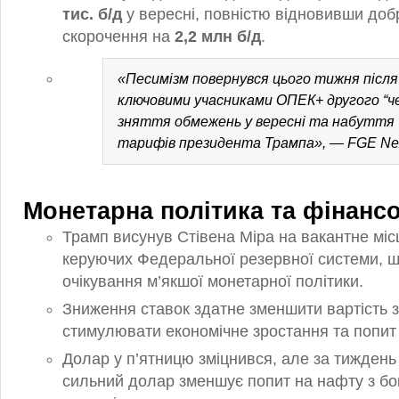
тис. б/д
у вересні, повністю відновивши доб
скорочення на
2,2 млн б/д
.
«Песимізм повернувся цього тижня післ
ключовими учасниками ОПЕК+ другого “ч
зняття обмежень у вересні та набуття 
тарифів президента Трампа», — FGE Ne
Монетарна політика та фінансо
Трамп висунув Стівена Міра на вакантне міс
керуючих Федеральної резервної системи, 
очікування м’якшої монетарної політики.
Зниження ставок здатне зменшити вартість з
стимулювати економічне зростання та попит
Долар у п’ятницю зміцнився, але за тиждень
сильний долар зменшує попит на нафту з бо