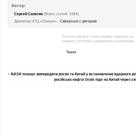
Автор:
Сергей Сапегин
(Всего статей: 3384)
Директор НТЦ «Психея»
Связаться с автором
Если вы нашли в статье ошибку, выделите ее,
нажмите Ctrl+Enter и предложите исправление
Tweet
«
NASA планує випередити росію та Китай у встановленні ядерного ре
російська нафта Urals піде на Китай через с