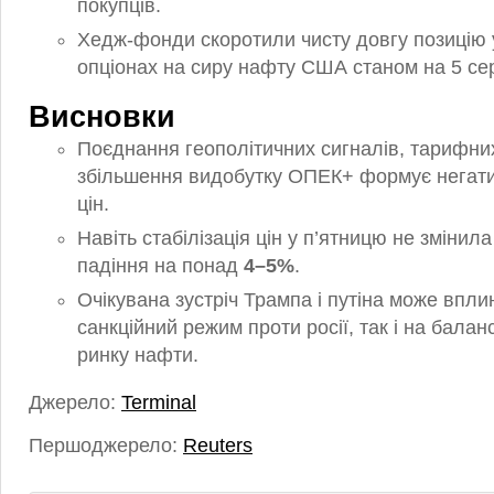
покупців.
Хедж-фонди скоротили чисту довгу позицію 
опціонах на сиру нафту США станом на 5 се
Висновки
Поєднання геополітичних сигналів, тарифних
збільшення видобутку ОПЕК+ формує негат
цін.
Навіть стабілізація цін у п’ятницю не змінил
падіння на понад
4–5%
.
Очікувана зустріч Трампа і путіна може впли
санкційний режим проти росії, так і на балан
ринку нафти.
Джерело:
Terminal
Першоджерело:
Reuters