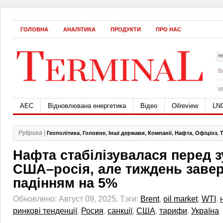
ГОЛОВНА
АНАЛІТИКА
ПРОДУКТИ
ПРО НАС
Н
B
W
АЕС
Відновлювана енергетика
Відео
Oilreview
LN
Рубрика |
Геополітика
,
Головне
,
Інші держави
,
Компанії
,
Нафта
,
Офіціоз
,
Т
Нафта стабілізувалася перед 
США–росія, але тиждень заве
падінням на 5%
Обновлено: Август 09, 2025.
Тэги:
Brent
,
oil market
,
WTI
,
ринкові тенденції
,
Росия
,
санкції
,
США
,
тарифи
,
Україна