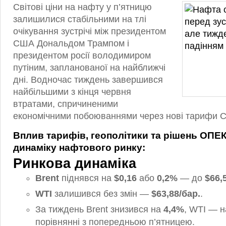
Світові ціни на нафту у п’ятницю
залишилися стабільними на тлі
очікування зустрічі між президентом
США Дональдом Трампом і
президентом росії володимиром
путіним, запланованої на найближчі
дні. Водночас тиждень завершився
найбільшими з кінця червня
втратами, спричиненими
економічними побоюваннями через нові тарифи 
Вплив тарифів, геополітики та рішень ОПЕ
динаміку нафтового ринку:
Ринкова динаміка
Brent
піднявся на
$0,16
або
0,2%
— до
$66,
WTI
залишився без змін —
$63,88/бар.
.
За тиждень Brent знизився на
4,4%
, WTI — 
порівнянні з попередньою п’ятницею.