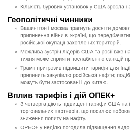
Кількість бурових установок у США зросла 
Геополітичні чинники
Вашингтон і москва прагнуть досягти домовл
припинення війни в Україні, що передбачат
російської окупації захоплених територій.
Можлива зустріч лідерів США та росії вже н
тижня може сприяти послабленню санкцій про
Трамп пригрозив підвищити тарифи для Індії
припинить закупівлю російської нафти; подіб
можуть бути застосовані і до Китаю.
Вплив тарифів і дій ОПЕК+
З четверга діють підвищені тарифи США на і
торговельних партнерів, що посилює побо
зниження попиту на нафту.
OPEC+ у неділю погодила підвищення видо