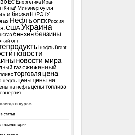
иво
ЕС
Енергетика
Иран
н
Китай
Минэнергоугля
вые биржи
НКРЭКУ
Нефть
газ
ОПЕК
Россия
Украина
США
я.
бензины
бензин
нсгаз
лкий опт
тепродукты
нефть Brent
ости
новости
аины
новости мира
сжиженный
дный газ
цена
торговля
пливо
цены на
цены
а нефть
цены топлива
ены на нефть
оэнергия
всегда в курсе:
се статьи
се комментарии