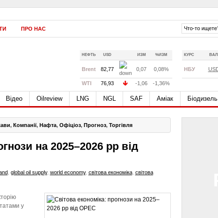
ТИ
ПРО НАС
НЕФТЬ
USD
ИЗМ
%ИЗМ
КУРС
ВАЛ
Brent
82,77
0,07
0,08%
НБУ
US
WTI
76,93
-1,06
-1,36%
Відео
Oilreview
LNG
NGL
SAF
Аміак
Біодизель
жави
,
Компанії
,
Нафта
,
Офіціоз
,
Прогноз
,
Торгівля
огнози на 2025–2026 рр від
mand
,
global oil supply
,
world economy
,
світова економіка
,
світова
кторію
татами у