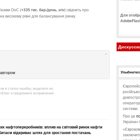
їнами DoC (
+335 тис. бар./день
,
м/м
) свідчить про
Для отобр
на високому рівні для балансування ринку.
AdobeFlas
Дискусси
Улыбнитесь
 автором
Європейс
ли в статье ошибку, выделите ее,
російськ
l+Enter и предложите исправление
довгостро
операторо
системи.
Про це
п
України» 
ких нафтопереробників: вплив на світовий ринок нафти
«Євроком
Китаєм відкриває шлях для зростання постачань
заключит