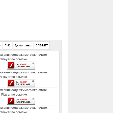
РЕКЛАМА
8
A-92
Дизтопливо
СПБТ/БТ
ажения содержимого включите
hPlayer по ссылке
ажения содержимого включите
hPlayer по ссылке
ажения содержимого включите
hPlayer по ссылке
ажения содержимого включите
hPlayer по ссылке