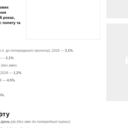
ових
ння
6 роках,
с попиту та
п.п. до попереднього прогнозу), 2026 —
3.1%
.
26 —
2.1%
.
(
без змін
).
), 2026 —
1.2%
.
026 —
4.5%
.
5%
.
фту
./день
р/р (
без змін до попередньої оцінки
).