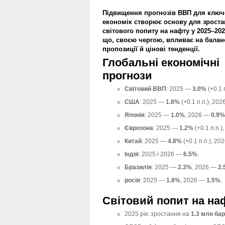
Підвищення прогнозів ВВП для ключ
економік створює основу для зроста
світового попиту на нафту у 2025–202
що, своєю чергою, впливає на балан
пропозиції й цінові тенденції.
Глобальні економічні
прогнози
Світовий ВВП
: 2025 —
3.0%
(+0.1 
США
: 2025 —
1.8%
(+0.1 п.п.), 20
Японія
: 2025 —
1.0%
, 2026 —
0.9%
Єврозона
: 2025 —
1.2%
(+0.1 п.п.
Китай
: 2025 —
4.8%
(+0.1 п.п.), 2
Індія
: 2025 і 2026 —
6.5%
.
Бразилія
: 2025 —
2.3%
, 2026 —
2.
росія
: 2025 —
1.8%
, 2026 —
1.5%
.
Світовий попит на на
2025 рік: зростання на
1.3 млн бар