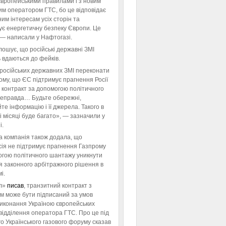
європейськими правилами і з новим
им оператором ГТС, бо це відповідає
им інтересам усіх сторін та
ує енергетичну безпеку Європи. Це
 — написали у Нафтогазі.
ошує, що російські державні ЗМІ
 вдаються до фейків.
російських державних ЗМІ переконати
тому, що ЄС підтримує прагнення Росії
 контракт за допомогою політичного
неправда… Будьте обережні,
те інформацію і її джерела. Такого в
 місяці буде багато», — зазначили у
і.
а компанія також додала, що
ія не підтримує прагнення Газпрому
огою політичного шантажу уникнути
я законного арбітражного рішення в
і.
л»
писав
, транзитний контракт з
м може бути підписаний за умов
виконання Україною європейських
відділення оператора ГТС. Про це під
го Українського газового форуму сказав