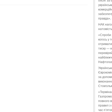
обсяг за 
українськ
комерційн
забезпеч
правда»,
НАК нагол
натомість
«Спроби 
когось у 
отримати
тиску — 
перевіряй
найближчі
Нафтогаз
Українськ
Єврокоміс
за допом
виконанн
Стокгольм
«Терміна
Газпромо
повного 
правил з 
час п’ято