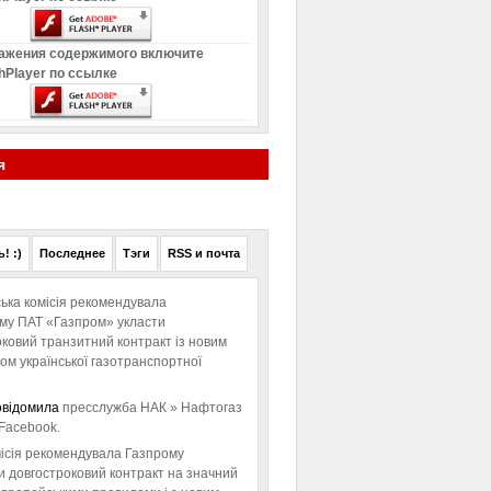
ажения содержимого включите
hPlayer по ссылке
я
! :)
Последнее
Тэги
RSS и почта
ька комісія рекомендувала
ому ПАТ «Газпром» укласти
ковий транзитний контракт із новим
м української газотранспортної
овідомила
пресслужба НАК » Нафтогаз
Facebook.
ісія рекомендувала Газпрому
и довгостроковий контракт на значний