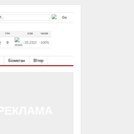
ГРН
ИЗМ
%ИЗМ
D
0
-25.2323
-100%
Біометан
ВІтер
РЕКЛАМА