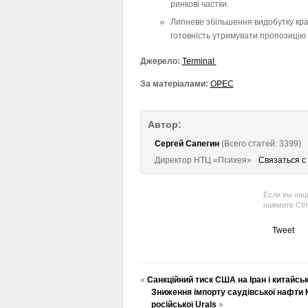
ринкові частки.
Липневе збільшення видобутку кра
готовність утримувати пропозицію 
Джерело:
Terminal
За матеріалами:
OPEC
Автор:
Сергей Сапегин
(Всего статей: 3399)
Директор НТЦ «Психея»
Связаться с
Если вы наш
нажмите Ctr
Tweet
«
Санкційний тиск США на Іран і китайсь
Зниження імпорту саудівської нафти 
російської Urals
»