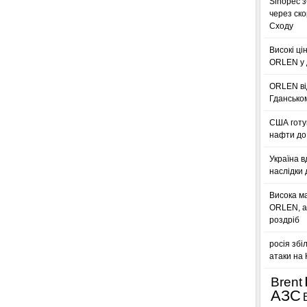
Sinopec з
через ск
Сходу
Високі ці
ORLEN у 
ORLEN ві
Гдансько
США готую
нафти до 
Україна в
наслідки 
Висока м
ORLEN, а
роздріб
росія збі
атаки на
Brent
АЗС