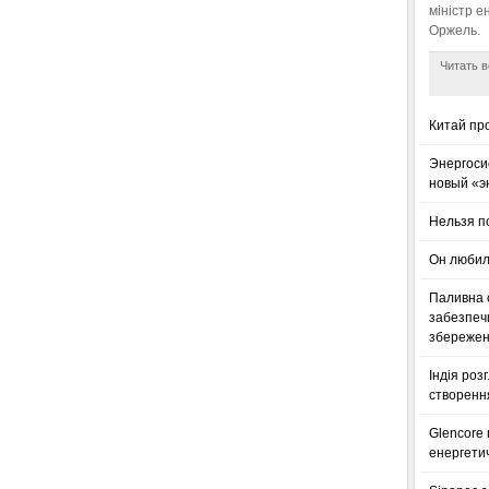
міністр е
Оржель.
Читать в
Китай пр
Энергоси
новый «э
Нельзя п
Он любил
Паливна с
забезпечи
збереженн
Індія роз
створенн
Glencore
енергетич