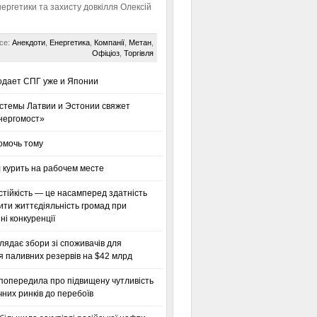
нергетики та захисту довкілля Олексій
се:
Анекдоти
,
Енергетика
,
Компанії
,
Метан
,
Офіціоз
,
Торгівля
одает СПГ уже и Японии
стемы Латвии и Эстонии свяжет
нергомост»
омочь тому
 курить на рабочем месте
тійкість — це насамперед здатність
ти життєдіяльність громад при
і конкуренції
глядає збори зі споживачів для
я паливних резервів на $42 млрд
 попередила про підвищену чутливість
них ринків до перебоїв