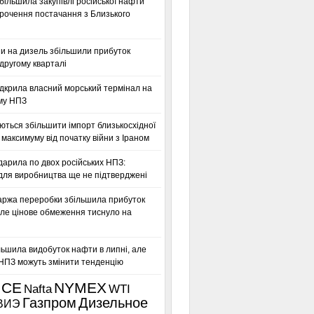
більшила закупівлі російської нафти
орочення постачання з Близького
ни на дизель збільшили прибуток
другому кварталі
дкрила власний морський термінал на
му НПЗ
ться збільшити імпорт близькосхідної
максимуму від початку війни з Іраном
дарила по двох російських НПЗ:
для виробництва ще не підтверджені
аржа переробки збільшила прибуток
ле цінове обмеження тиснуло на
льшила видобуток нафти в липні, але
 НПЗ можуть змінити тенденцію
ICE
NYMEX
Nafta
WTI
Газпром
Дизельное
ВИЭ