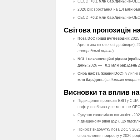
OECD: +
0.1 млн бар./день
; не-OEC
2026 рік: зростання на
1.4 млн бар
OECD: +
0.2 млн бар./день
; не-OEC
Світова пропозиція н
Поза DoC (рідкі вуглеводні)
: 2025
Аргентина як ключові драйвери); 2
попередньої оцінки
).
NGL і неконвенційні рідини (країн
день
; 2026 — +
0.1 млн бар./день
Сира нафта (країни DoC)
: у липні
млн бар./день
(
за даними вторин
Висновки та вплив на
Підвищення прогнозів ВВП у США, 
нафту, особливо у сегменті не-OE
Сукупна економічна активність 202
підвищеному рівні (
р/р
), що підсил
Приріст видобутку поза DoC у 2025
сповільнення приросту у 2026 році