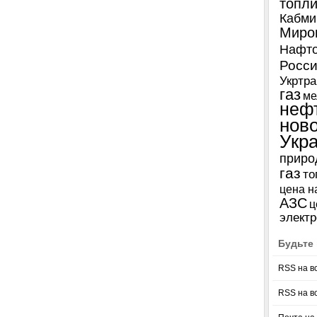
топл
Кабми
Миро
Нафто
Росси
Укртра
газ
ме
неф
нов
Укр
приро
газ
то
цена н
АЗС
ц
электр
Будьте 
RSS на в
RSS на в