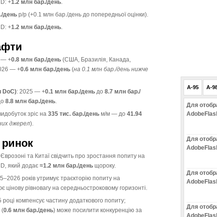
D: +
1.2 млн бар./день
.
./день
р/р (+0.1 млн бар./день до попередньої оцінки).
D: +
1.2 млн бар./день
.
афти
 — +
0.8 млн бар./день
(США, Бразилія, Канада,
026 — +
0.6 млн бар./день
(
на 0.1 млн бар./день нижче
A-95
A-9
и DoC)
: 2025 — +
0.1 млн бар./день
до
8.7 млн бар./
до
8.8 млн бар./день
.
Для отобр
 видобуток зріс на
335 тис. бар./день
м/м — до
41.94
AdobeFlas
них джерел
).
Для отобр
 ринок
AdobeFlas
Єврозоні та Китаї свідчить про зростання попиту на
CD, який додає
≈1.2 млн бар./день
щороку.
Для отобр
5–2026 років утримує траєкторію попиту на
AdobeFlas
ює цінову рівновагу на середньостроковому горизонті.
 році компенсує частину додаткового попиту;
Для отобр
 (
0.6 млн бар./день
) може посилити конкуренцію за
AdobeFlas