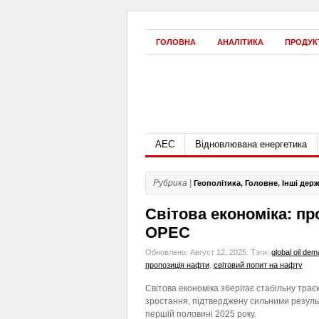
ГОЛОВНА
АНАЛІТИКА
ПРОДУК
АЕС
Відновлювана енергетика
Рубрика |
Геополітика
,
Головне
,
Інші дер
Світова економіка: пр
OPEC
Обновлено: Август 12, 2025.
Тэги:
global oil de
пропозиція нафти
,
світовий попит на нафту
Світова економіка зберігає стабільну трає
зростання, підтверджену сильними резуль
першій половині 2025 року.