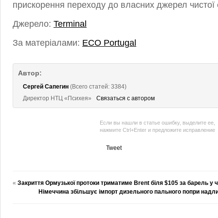
прискорення переходу до власних джерел чистої е
Джерело:
Terminal
За матеріалами:
ECO Portugal
Автор:
Сергей Сапегин
(Всего статей: 3384)
Директор НТЦ «Психея»
Связаться с автором
Если вы нашли в статье ошибку, выделите ее,
нажмите Ctrl+Enter и предложите исправление
Tweet
«
Закриття Ормузької протоки триматиме Brent біля $105 за барель у ч
Німеччина збільшує імпорт дизельного пального попри надли