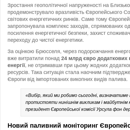
Зростання геополітичної напруженості на Близько
продемонструвало вразливість Європейського С
світових енергетичних ринків. Саме тому Європей
запропонувала комплекс заходів, спрямованих о
посилення енергетичної безпеки, захист споживач
переходу до чистої енергетики.
За оцінкою Брюсселя, через подорожчання енерго
вже витратили понад
24 млрд євро додаткових 
енергії
, не отримавши при цьому жодних додатков
ресурсів. Така ситуація стала наочним підтвердж
Європи від імпортованих викопних видів палива.
«Вибір, який ми робимо сьогодні, визначатиме
протистояти нинішнім викликам і майбутнім 
президент Європейської комісії Урсула фон дер
Новий паливний моніторинг Європей