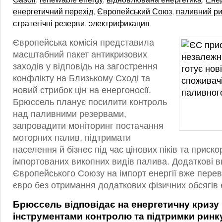
енергетичний перехід
,
Європейський Союз
,
паливний р
стратегічні резерви
,
электрификация
Європейська комісія представила
масштабний пакет антикризових
заходів у відповідь на загострення
конфлікту на Близькому Сході та
новий стрибок цін на енергоносії.
Брюссель планує посилити контроль
над паливними резервами,
запровадити моніторинг постачання
моторних палив, підтримати
населення й бізнес під час цінових піків та приско
імпортованих викопних видів палива. Додаткові в
Європейського Союзу на імпорт енергії вже пер
євро без отримання додаткових фізичних обсягів 
Брюссель відповідає на енергетичну кризу
інструментами контролю та підтримки ринк