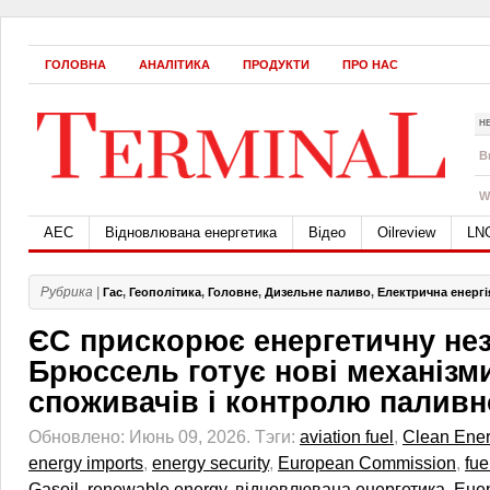
ГОЛОВНА
АНАЛІТИКА
ПРОДУКТИ
ПРО НАС
Н
B
W
АЕС
Відновлювана енергетика
Відео
Oilreview
LN
Рубрика |
Гас
,
Геополітика
,
Головне
,
Дизельне паливо
,
Електрична енергі
ЄС прискорює енергетичну нез
Брюссель готує нові механізм
споживачів і контролю паливн
Обновлено: Июнь 09, 2026.
Тэги:
aviation fuel
,
Clean Ene
energy imports
,
energy security
,
European Commission
,
fue
Gasoil
,
renewable energy
,
відновлювана енергетика
,
Ене