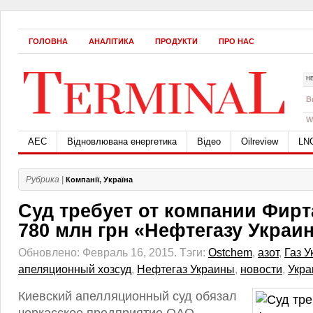
ГОЛОВНА
АНАЛІТИКА
ПРОДУКТИ
ПРО НАС
Н
B
W
АЕС
Відновлювана енергетика
Відео
Oilreview
LN
Рубрика |
Компанії
,
Україна
Суд требует от компании Фир
780 млн грн «Нефтегазу Украи
Обновлено: Февраль 16, 2015.
Тэги:
Ostchem
,
азот
,
Газ 
апеляционный хозсуд
,
Нефтегаз Украины
,
новости
,
Укра
Киевский апелляционный суд обязал