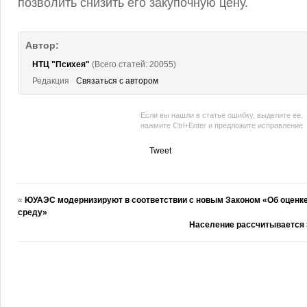
позволить снизить его закупочную цену.
Автор:
НТЦ "Психея"
(Всего статей: 20055)
Редакция
Связаться с автором
Если вы нашли в статье ошибку, выделите ее,
нажмите Ctrl+Enter и предложите исправление
Tweet
«
ЮУАЭС модернизируют в соответствии с новым Законом «Об оценк
среду»
Население рассчитывается 