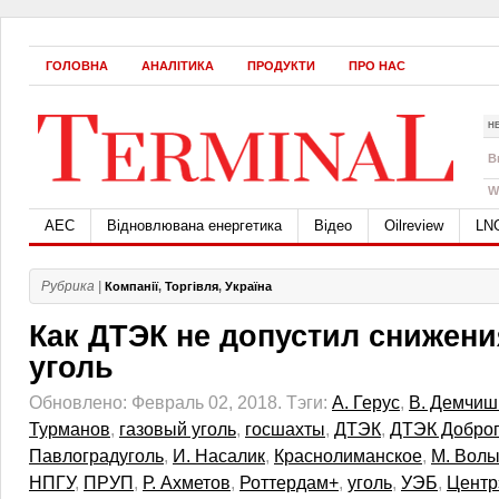
ГОЛОВНА
АНАЛІТИКА
ПРОДУКТИ
ПРО НАС
Н
B
W
АЕС
Відновлювана енергетика
Відео
Oilreview
LN
Рубрика |
Компанії
,
Торгівля
,
Україна
Как ДТЭК не допустил снижени
уголь
Обновлено: Февраль 02, 2018.
Тэги:
А. Герус
,
В. Демчиш
Турманов
,
газовый уголь
,
госшахты
,
ДТЭК
,
ДТЭК Доброп
Павлоградуголь
,
И. Насалик
,
Краснолиманское
,
М. Вол
НПГУ
,
ПРУП
,
Р. Ахметов
,
Роттердам+
,
уголь
,
УЭБ
,
Центр