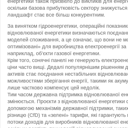
енергетики також призвело до викликів для енерге
оскільки базова прибутковість сектору знижується
ландшафт стає все більш конкурентним.
За винятком гідроенергетики, операційні показники
відновлюваної енергетики визначаються поєднан
моделей споживання, а це означає, що вони не м
оптимізовані» для виробництва електроенергії за в
наприклад, об’єкти газової енергетики.
Крім того, сонячні панелі не генерують електроене
ціни часто вищі. Дедалі популярнішим рішенням 
активів стає поєднання нестабільних відновлюван
можливостями зберігання енергії, такими як акум
лише частково компенсує цей недолік.
Тим часом державна підтримка відновлюваної ен
змінюється. Проєкти з відновлюваної енергетики 
допомогою механізмів державної підтримки, таких
різницю (CfD) та «зелені» тарифи, які гарантують
потоки доходів для виробників відновлюваної ене