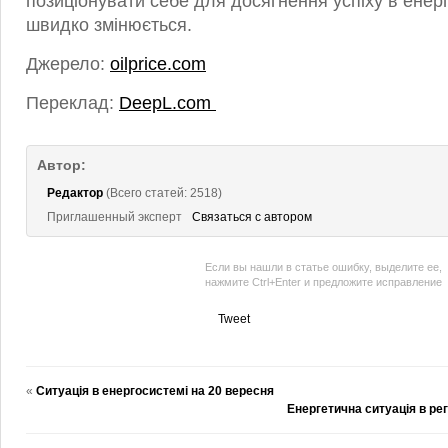
позиціонувати себе для досягнення успіху в енерг
швидко змінюється.
Джерело:
oilprice.com
Переклад:
DeepL.com
Автор:
Редактор
(Всего статей: 2518)
Приглашенный эксперт
Связаться с автором
Если вы нашли в статье ошибку, выделите ее,
нажмите Ctrl+Enter и предложите исправление
Tweet
«
Ситуація в енергосистемі на 20 вересня
Енергетична ситуація в ре