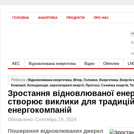
ГОЛОВНА
АНАЛІТИКА
ПРОДУКТИ
ПРО НАС
Н
B
W
АЕС
Відновлювана енергетика
Відео
Oilreview
LN
Рубрика |
Відновлювана енергетика
,
ВІтер
,
Головне
,
Енергетика
,
Енергія
Компанії
,
Конкуренція
,
накопичувачі енергії
,
Прогноз
,
Сонячна енергія
,
Те
Зростання відновлюваної ене
створює виклики для традиці
енергокомпаній
Обновлено: Сентябрь 19, 2024.
Поширення відновлюваних джерел