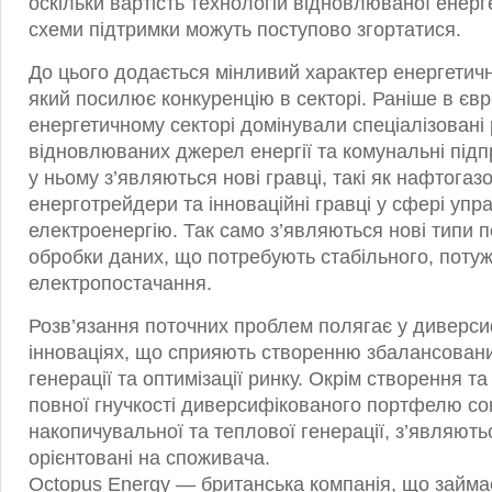
оскільки вартість технологій відновлюваної енерг
схеми підтримки можуть поступово згортатися.
До цього додається мінливий характер енергетич
який посилює конкуренцію в секторі. Раніше в єв
енергетичному секторі домінували спеціалізовані
відновлюваних джерел енергії та комунальні підп
у ньому з’являються нові гравці, такі як нафтогазо
енерготрейдери та інноваційні гравці у сфері упр
електроенергію. Так само з’являються нові типи по
обробки даних, що потребують стабільного, потуж
електропостачання.
Розв’язання поточних проблем полягає у диверсиф
інноваціях, що сприяють створенню збалансован
генерації та оптимізації ринку. Окрім створення т
повної гнучкості диверсифікованого портфелю сон
накопичувальної та теплової генерації, з’являютьс
орієнтовані на споживача.
Octopus Energy — британська компанія, що займ