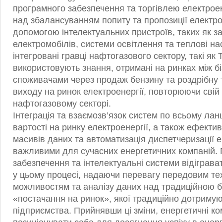
програмного забезпечення та торгівлею електрое
над збалансуванням попиту та пропозиції електро
допомогою інтелектуальних пристроїв, таких як з
електромобілів, системи освітлення та теплові на
інтегровані гравці нафтогазового сектору, такі як T
використовують знання, отримані на ринках між бі
споживачами через продаж бензину та роздрібну 
виходу на ринок електроенергії, повторюючи свій 
нафтогазовому секторі.
Інтеграція та взаємозв’язок систем по всьому ла
вартості на ринку електроенергії, а також ефекти
масивів даних та автоматизація диспетчеризації е
важливими для сучасних енергетичних компаній.
забезпечення та інтелектуальні системи відіграв
у цьому процесі, надаючи перевагу передовим те
можливостям та аналізу даних над традиційною 
«постачання на ринок», якої традиційно дотриму
підприємства. Прийнявши ці зміни, енергетичні к