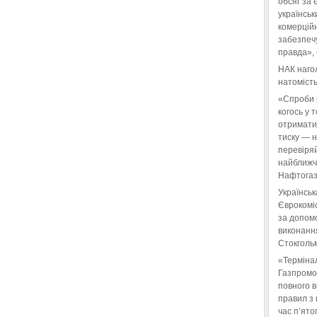
обсяг за 
українськ
комерційн
забезпеч
правда»,
НАК нагол
натомість
«Спроби 
когось у 
отримати
тиску — 
перевіряй
найближчі
Нафтогаз
Українськ
Єврокоміс
за допом
виконанн
Стокгольм
«Терміна
Газпромо
повного 
правил з 
час п’ято