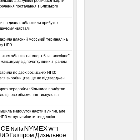
більшила закупівлі російської нафти
орочення постачання з Близького
ни на дизель збільшили прибуток
другому кварталі
дкрила власний морський термінал на
му НПЗ
ться збільшити імпорт близькосхідної
максимуму від початку війни з Іраном
дарила по двох російських НПЗ:
для виробництва ще не підтверджені
аржа переробки збільшила прибуток
ле цінове обмеження тиснуло на
льшила видобуток нафти в липні, але
 НПЗ можуть змінити тенденцію
ICE
NYMEX
Nafta
WTI
Газпром
Дизельное
ВИЭ