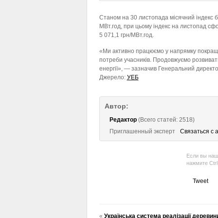
Станом на 30 листопада місячний індекс б
МВт.год, при цьому індекс на листопад сфо
5 071,1 грн/МВт.год.
«Ми активно працюємо у напрямку покращ
потреби учасників. Продовжуємо розвивати
енергії», — зазначив Генеральний директо
Джерело:
УЕБ
Автор:
Редактор
(Всего статей: 2518)
Приглашенный эксперт
Связаться с 
Если вы наш
нажмите Ctr
Tweet
«
Українська система реалізації деревини