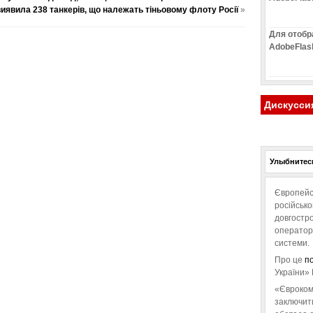
виявила 238 танкерів, що належать тіньовому флоту Росії
»
Для отобр
AdobeFlas
Дискусси
Улыбнитесь
Європейс
російськ
довгостро
операторо
системи.
Про це
п
України» 
«Євроком
заключит