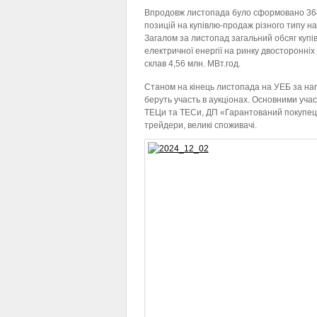
Впродовж листопада було сформовано 36
позицій на купівлю-продаж різного типу н
Загалом за листопад загальний обсяг купі
електричної енергії на ринку двосторонніх
склав 4,56 млн. МВт.год.
Станом на кінець листопада на УЕБ за на
беруть участь в аукціонах. Основними уча
ТЕЦи та ТЕСи, ДП «Гарантований покупець
трейдери, великі споживачі.