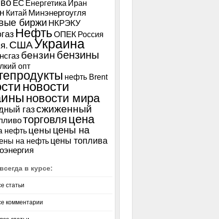
иво
ЕС
Енергетика
Иран
н
Китай
Минэнергоугля
вые биржи
НКРЭКУ
Нефть
газ
ОПЕК
Россия
Украина
США
я.
бензины
бензин
нсгаз
лкий опт
тепродукты
нефть Brent
ости
новости
аины
новости мира
сжиженный
дный газ
цена
торговля
пливо
цены на
цены
а нефть
цены топлива
ены на нефть
оэнергия
всегда в курсе:
се статьи
се комментарии