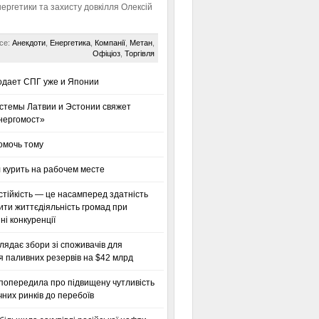
нергетики та захисту довкілля Олексій
се:
Анекдоти
,
Енергетика
,
Компанії
,
Метан
,
Офіціоз
,
Торгівля
одает СПГ уже и Японии
стемы Латвии и Эстонии свяжет
нергомост»
омочь тому
 курить на рабочем месте
тійкість — це насамперед здатність
ти життєдіяльність громад при
і конкуренції
глядає збори зі споживачів для
я паливних резервів на $42 млрд
 попередила про підвищену чутливість
них ринків до перебоїв