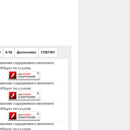
РЕКЛАМА
8
A-92
Дизтопливо
СПБТ/БТ
ажения содержимого включите
hPlayer по ссылке
ажения содержимого включите
hPlayer по ссылке
ажения содержимого включите
hPlayer по ссылке
ажения содержимого включите
hPlayer по ссылке