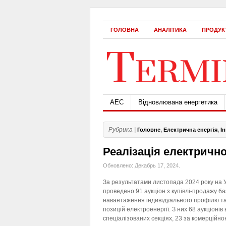
ГОЛОВНА
АНАЛІТИКА
ПРОДУК
АЕС
Відновлювана енергетика
Рубрика |
Головне
,
Електрична енергія
,
І
Реалізація електричної
Обновлено: Декабрь 17, 2024.
За результатами листопада 2024 року на 
проведено 91 аукціон з купівлі-продажу ба
навантаження індивідуального профілю т
позицій електроенергії. З них 68 аукціонів 
спеціалізованих секціях, 23 за комерційно