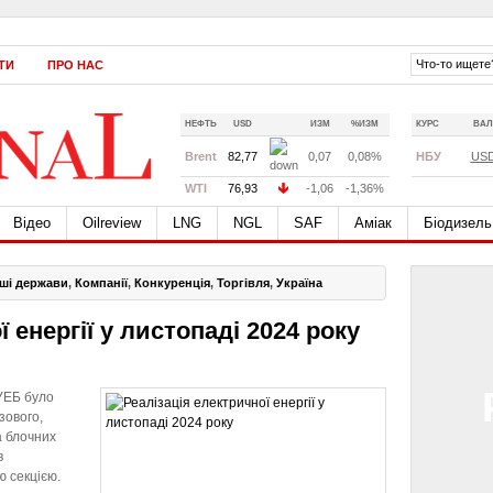
ТИ
ПРО НАС
НЕФТЬ
USD
ИЗМ
%ИЗМ
КУРС
ВАЛ
Brent
82,77
0,07
0,08%
НБУ
US
WTI
76,93
-1,06
-1,36%
Відео
Oilreview
LNG
NGL
SAF
Аміак
Біодизель
нші держави
,
Компанії
,
Конкуренція
,
Торгівля
,
Україна
 енергії у листопаді 2024 року
УЕБ було
зового,
а блочних
в
ю секцією.