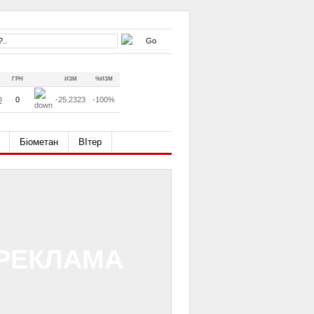
ГРН
ИЗМ
%ИЗМ
D
0
-25.2323
-100%
Біометан
ВІтер
РЕКЛАМА