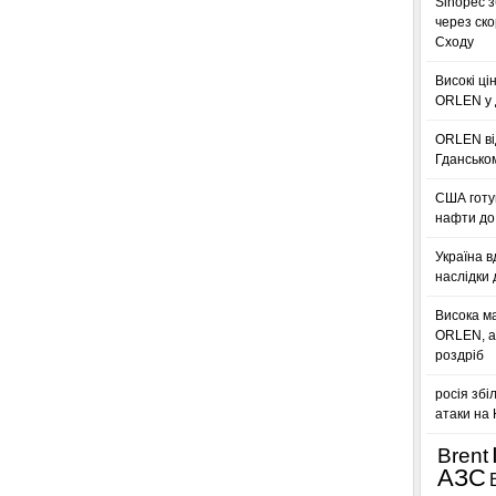
Sinopec з
через ск
Сходу
Високі ці
ORLEN у 
ORLEN ві
Гдансько
США готую
нафти до 
Україна в
наслідки 
Висока м
ORLEN, а
роздріб
росія збі
атаки на
Brent
АЗС