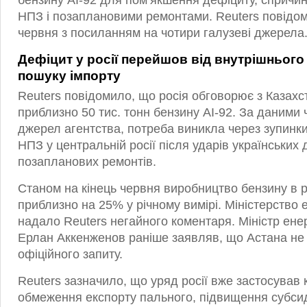
бензину АІ-92 для пом’якшення дефіциту, спричи
НПЗ і позаплановими ремонтами. Reuters повідом
червня з посиланням на чотири галузеві джерела
Дефіцит у росії перейшов від внутрішнього
пошуку імпорту
Reuters повідомило, що росія обговорює з Казахс
приблизно 50 тис. тонн бензину АІ-92. За даними
джерел агентства, потреба виникла через зупинки
НПЗ у центральній росії після ударів українських д
позапланових ремонтів.
Станом на кінець червня виробництво бензину в р
приблизно на 25% у річному вимірі. Міністерство е
надало Reuters негайного коментаря. Міністр ене
Ерлан Аккенженов раніше заявляв, що Астана не
офіційного запиту.
Reuters зазначило, що уряд росії вже застосував к
обмеження експорту пального, підвищення субси