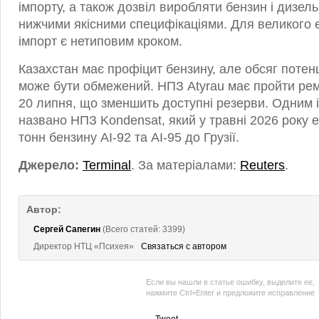
імпорту, а також дозвіл виробляти бензин і дизел
нижчими якісними специфікаціями. Для великого 
імпорт є нетиповим кроком.
Казахстан має профіцит бензину, але обсяг потен
може бути обмежений. НПЗ Atyrau має пройти рем
20 липня, що зменшить доступні резерви. Одним 
названо НПЗ Kondensat, який у травні 2026 року 
тонн бензину АІ-92 та АІ-95 до Грузії.
Джерело:
Terminal
. За матеріалами:
Reuters
.
Автор:
Сергей Сапегин
(Всего статей: 3399)
Директор НТЦ «Психея»
Связаться с автором
Если вы нашли в статье ошибку, выделите ее,
нажмите Ctrl+Enter и предложите исправление