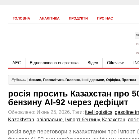
ГОЛОВНА
АНАЛІТИКА
ПРОДУКТИ
ПРО НАС
Н
B
W
АЕС
Відновлювана енергетика
Відео
Oilreview
LN
Рубрика |
бензин
,
Геополітика
,
Головне
,
Інші держави
,
Офіціоз
,
Прогноз
росія просить Казахстан про 50
бензину АІ-92 через дефіцит
Обновлено: Июнь 25, 2026.
Тэги:
fuel logistics
,
gasoline i
Kazakhstan
,
авіапальне
,
Імпорт бензину
,
Казахстан
,
логі
росія веде переговори з Казахстаном про імпорт б