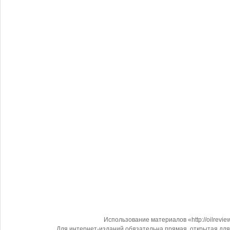
Использование материалов «http://oilrevi
Для интернет-изданий обязательна прямая, открытая для 