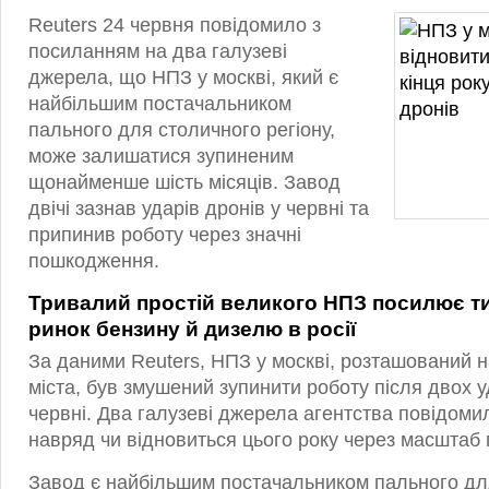
Reuters 24 червня повідомило з
посиланням на два галузеві
джерела, що НПЗ у москві, який є
найбільшим постачальником
пального для столичного регіону,
може залишатися зупиненим
щонайменше шість місяців. Завод
двічі зазнав ударів дронів у червні та
припинив роботу через значні
пошкодження.
Тривалий простій великого НПЗ посилює ти
ринок бензину й дизелю в росії
За даними Reuters, НПЗ у москві, розташований н
міста, був змушений зупинити роботу після двох у
червні. Два галузеві джерела агентства повідом
навряд чи відновиться цього року через масштаб
Завод є найбільшим постачальником пального дл