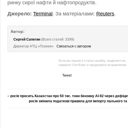
ринку сирої нафти й нафтопродуктів.
Джерело:
Terminal
. За матеріалами:
Reuters
.
Автор:
Сергей Сапегин
(Всего статей: 3399)
Директор НТЦ «Психея»
Связаться с автором
Если вы нашли в статье ошибку, выделите ее,
нажмите Ctrl+Enter и предложите исправление
Tweet
«
росія просить Казахстан про 50 тис. тонн бензину АІ-92 через дефіци
росія змінила податкові правила для імпорту пального та