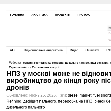
ГОЛОВНА
АНАЛІТИКА
ПРОДУКТИ
ПРО НАС
Н
B
W
АЕС
Відновлювана енергетика
Відео
Oilreview
LN
Рубрика |
бензин
,
Геополітика
,
Головне
,
Дизельне паливо
,
Інші держави
,
Скраплений газ
,
Споживання енергії
НПЗ у москві може не віднови
виробництво до кінця року піс
дронів
Обновлено: Июнь 25, 2026.
Тэги:
diesel market
,
fuel shor
Refining
,
дефіцит пального
,
переробка на НПЗ
,
ринок бе
дизельного пального