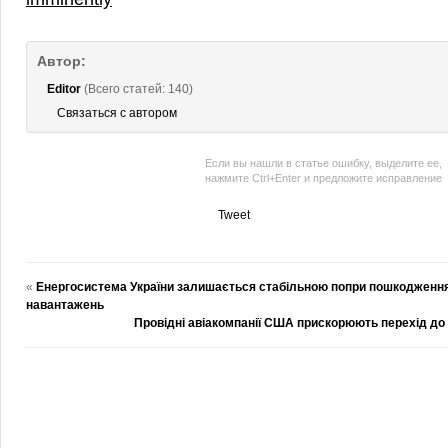
Автор:
Editor
(Всего статей: 140)
Связаться с автором
Если вы нашли в статье ошибку, выделите ее,
нажмите Ctrl+Enter и предложите исправление
Tweet
«
Енергосистема України залишається стабільною попри пошкодження 
навантажень
Провідні авіакомпанії США прискорюють перехід до 