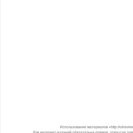
Использование материалов «http://oilrevi
Для интернет-изданий обязательна прямая, открытая для 