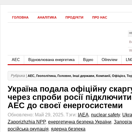
ГОЛОВНА
АНАЛІТИКА
ПРОДУКТИ
ПРО НАС
Н
B
W
АЕС
Відновлювана енергетика
Відео
Oilreview
LN
Рубрика |
АЕС
,
Геополітика
,
Головне
,
Інші держави
,
Компанії
,
Офіціоз
,
Тор
Україна подала офіційну скар
через спроби росії підключити
АЕС до своєї енергосистеми
Обновлено: Май 29, 2025.
Тэги:
IAEA
,
nuclear safety
,
Ukra
Zaporizhzhia NPP
,
енергетична безпека України
,
Запоріз
російська окупація
,
ядерна безпека