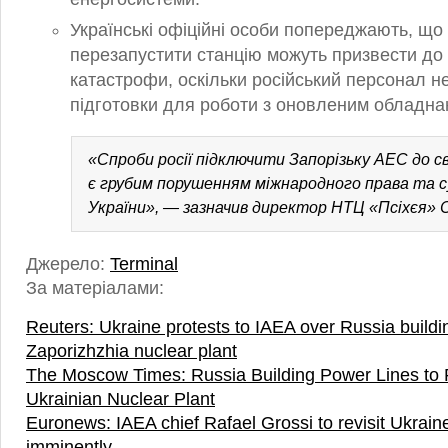
Українські офіційні особи попереджають, що
перезапустити станцію можуть призвести до
катастрофи, оскільки російський персонал н
підготовки для роботи з оновленим обладн
«Спроби росії підключити Запорізьку АЕС до с
є грубим порушенням міжнародного права та 
України», — зазначив директор НТЦ «Псіхєя» С
Джерело:
Terminal
За матеріалами:
Reuters: Ukraine protests to IAEA over Russia buildi
Zaporizhzhia nuclear plant
The Moscow Times: Russia Building Power Lines to 
Ukrainian Nuclear Plant
Euronews: IAEA chief Rafael Grossi to revisit Ukrai
imminently