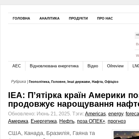
ГОЛОВНА
АНАЛІТИКА
ПРОДУКТИ
ПРО НАС
Н
B
W
АЕС
Відновлювана енергетика
Відео
Oilreview
LN
Рубрика |
Геополітика
,
Головне
,
Інші держави
,
Нафта
,
Офіціоз
IEA: П’ятірка країн Америки п
продовжує нарощування нафт
Обновлено: Июнь 21, 2025.
Тэги:
Americas
,
energy
,
foreca
Америка
,
Енергетика
,
Нефть
,
поза ОПЕК+
,
прогноз
США, Канада, Бразилія, Гаяна та