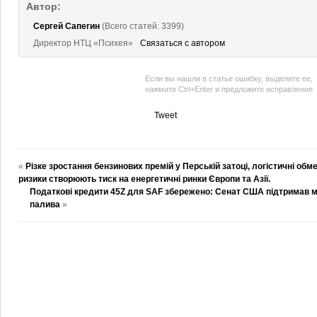
Автор:
Сергей Сапегин
(Всего статей: 3399)
Директор НТЦ «Психея»
Связаться с автором
Если вы нашли в статье ошибку, выделите ее,
нажмите Ctrl+Enter и предложите исправление
Tweet
«
Різке зростання бензинових премій у Перській затоці, логістичні обм
ризики створюють тиск на енергетичні ринки Європи та Азії.
Податкові кредити 45Z для SAF збережено: Сенат США підтримав м
палива
»