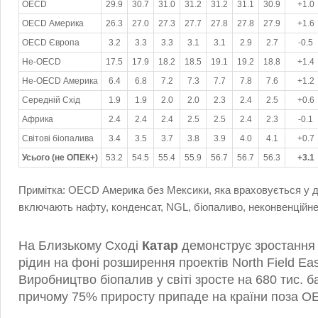
OECD
29.9
30.7
31.0
31.2
31.2
31.1
30.9
+1.0
OECD Америка
26.3
27.0
27.3
27.7
27.8
27.8
27.9
+1.6
OECD Європа
3.2
3.3
3.3
3.1
3.1
2.9
2.7
-0.5
Не-OECD
17.5
17.9
18.2
18.5
19.1
19.2
18.8
+1.4
Не-OECD Америка
6.4
6.8
7.2
7.3
7.7
7.8
7.6
+1.2
Середній Схід
1.9
1.9
2.0
2.0
2.3
2.4
2.5
+0.6
Африка
2.4
2.4
2.4
2.5
2.5
2.4
2.3
-0.1
Світові біопалива
3.4
3.5
3.7
3.8
3.9
4.0
4.1
+0.7
Усього (не ОПЕК+)
53.2
54.5
55.4
55.9
56.7
56.7
56.3
+3.1
Примітка: OECD Америка без Мексики, яка враховується у 
включають нафту, конденсат, NGL, біопаливо, неконвенційне
На Близькому Сході
Катар
демонструє зростання о
рідин на фоні розширення проектів North Field Eas
Виробництво біопалив у світі зросте на 680 тис. б
причому 75% приросту припаде на країни поза O