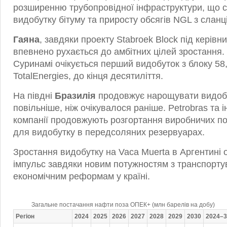
розширенню трубопровідної інфраструктури, що с
видобутку бітуму та приросту обсягів NGL з сланці
Гаяна
, завдяки проекту Stabroek Block під керівн
впевнено рухається до амбітних цілей зростання.
Суринамі очікується перший видобуток з блоку 58,
TotalEnergies, до кінця десятиліття.
На півдні
Бразилія
продовжує нарощувати видобут
повільніше, ніж очікувалося раніше. Petrobras та і
компанії продовжують розгортання виробничих 
для видобутку в передсоляних резервуарах.
Зростання видобутку на Vaca Muerta в Аргентині
імпульс завдяки новим потужностям з транспорту
економічним реформам у країні.
Загальне постачання нафти поза ОПЕК+ (млн барелів на добу)
Регіон
2024
2025
2026
2027
2028
2029
2030
2024–3