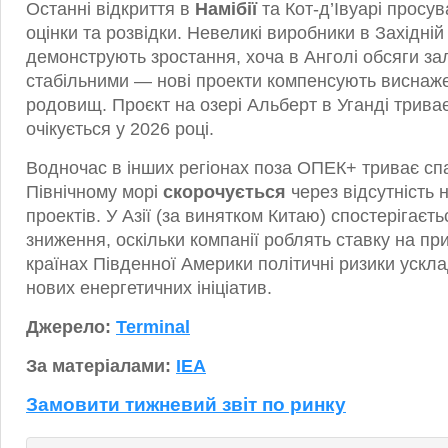
Останні відкриття в
Намібії
та Кот-д’Івуарі просув
оцінки та розвідки. Невеликі виробники в Західні
демонструють зростання, хоча в Анголі обсяги з
стабільними — нові проекти компенсують виснаже
родовищ. Проєкт на озері Альберт в Уганді трива
очікується у 2026 році.
Водночас в інших регіонах поза ОПЕК+ триває сп
Північному морі
скорочується
через відсутність 
проектів. У Азії (за винятком Китаю) спостерігаєт
зниження, оскільки компанії роблять ставку на пр
країнах Південної Америки політичні ризики ускл
нових енергетичних ініціатив.
Джерело:
Terminal
За матеріалами:
IEA
Замовити тижневий звіт по ринку