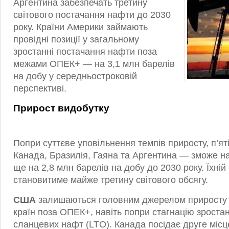
Аргентина забезпечать третину
світового постачання нафти до 2030
року. Країни Америки займають
провідні позиції у загальному
зростанні постачання нафти поза
межами ОПЕК+ — на 3,1 млн барелів
на добу у середньостроковій
перспективі.
Прирост видобутку
Попри суттєве уповільнення темпів приросту, п’я
Канада, Бразилія, Гаяна та Аргентина — зможе н
ще на 2,8 млн барелів на добу до 2030 року. Їхні
становитиме майже третину світового обсягу.
США
залишаються головним джерелом приросту 
країн поза ОПЕК+, навіть попри стагнацію зроста
сланцевих нафт (LTO). Канада посідає друге місц