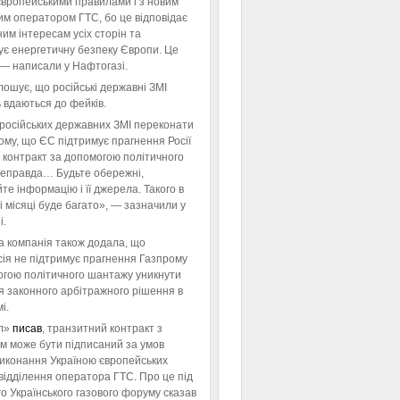
європейськими правилами і з новим
им оператором ГТС, бо це відповідає
им інтересам усіх сторін та
ує енергетичну безпеку Європи. Це
 — написали у Нафтогазі.
ошує, що російські державні ЗМІ
 вдаються до фейків.
російських державних ЗМІ переконати
тому, що ЄС підтримує прагнення Росії
 контракт за допомогою політичного
неправда… Будьте обережні,
те інформацію і її джерела. Такого в
 місяці буде багато», — зазначили у
і.
а компанія також додала, що
ія не підтримує прагнення Газпрому
огою політичного шантажу уникнути
я законного арбітражного рішення в
і.
л»
писав
, транзитний контракт з
м може бути підписаний за умов
виконання Україною європейських
відділення оператора ГТС. Про це під
го Українського газового форуму сказав