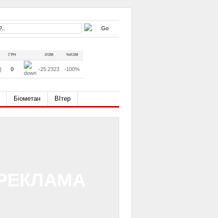
ГРН
ИЗМ
%ИЗМ
D
0
-25.2323
-100%
Біометан
ВІтер
РЕКЛАМА