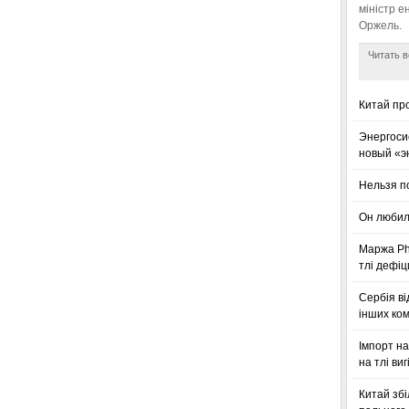
міністр е
Оржель.
Читать в
Китай пр
Энергоси
новый «э
Нельзя п
Он любил
Маржа Phi
тлі дефіц
Сербія ві
інших ком
Імпорт на
на тлі ви
Китай збі