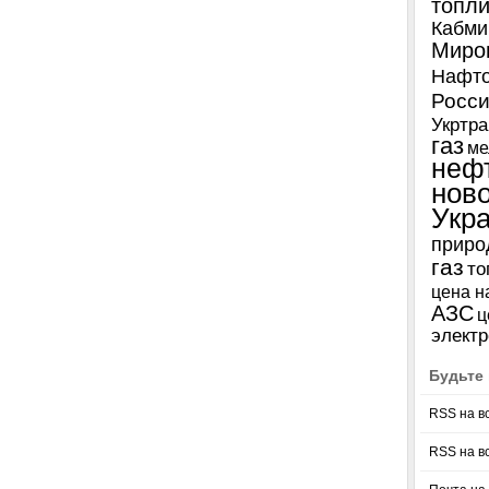
топл
Кабми
Миро
Нафто
Росси
Укртра
газ
ме
неф
нов
Укр
приро
газ
то
цена н
АЗС
ц
электр
Будьте 
RSS на в
RSS на в