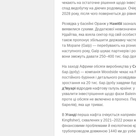
чекають на остаточне рішення щодо інвест
спад видобутку на діючих родовищах. Очіку
2028 року, після чого повернеться до рівня
Розвідка у басейні Оранж у
Намібії
зазнала
виявилися сухими. Додаткової невизначен
Ндайтва, яка взяла сектор під свій особи
також пропонує збільшити державну частку 
та Mopane (Galp) — перебувають на різних 
наступного року, Galp шукає партнерів і 
вони зможуть давати 250–400 тис. бар./доб
На заході Африки обсяги виробництва у
С
бар./добу) — компанія Woodside чекає на F
постійного буріння і детального розвідуван
зростання на 20 тис. бар./добу завдяки б
д’Івуарі
відродив нафтову галузь країни: у
ухвалити інвестрішення щодо фази Baleine-
проте ці обсяги не включено в прогноз. П
барелів), яка ще триває.
В
Уганді
перша нафта очікується наприкінці
Kingfisher), схвалених у 2021–2022 роках 
фінансовими проблемами й екологічною кр
трубопроводом довжиною 1440 км до узбер