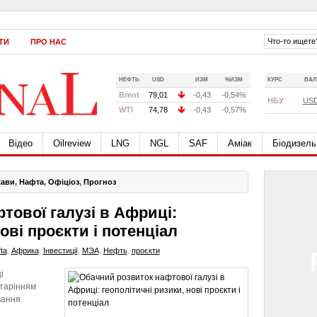
ТИ
ПРО НАС
НЕФТЬ
USD
ИЗМ
%ИЗМ
КУРС
ВАЛ
Brent
79,01
-0,43
-0,54%
НБУ
US
WTI
74,78
-0,43
-0,57%
Відео
Oilreview
LNG
NGL
SAF
Аміак
Біодизель
жави
,
Нафта
,
Офіціоз
,
Прогноз
тової галузі в Африці:
ові проєкти і потенціал
ta
,
Африка
,
Інвестиції
,
МЭА
,
Нефть
,
проєкти
і
старінням
вання