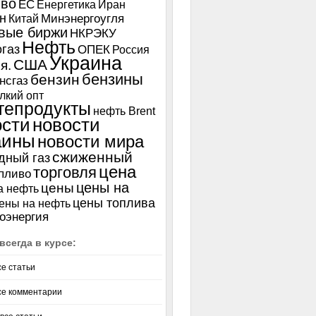
иво
ЕС
Енергетика
Иран
н
Китай
Минэнергоугля
вые биржи
НКРЭКУ
Нефть
газ
ОПЕК
Россия
Украина
США
я.
бензины
бензин
нсгаз
лкий опт
тепродукты
нефть Brent
ости
новости
аины
новости мира
сжиженный
дный газ
цена
торговля
пливо
цены на
цены
а нефть
цены топлива
ены на нефть
оэнергия
всегда в курсе:
се статьи
се комментарии