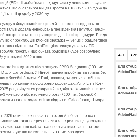
ицій (FID). Ці зобов’язання дадуть змогу лише компенсувати
ється, що обсяг виробництва зросте на 100 тис. бар./добу до
 1,1 млн бар./добу у 2030-му.
 удару з боку геологічних реалій — останні свердловини
ості галузі додала новообрана президентка Нетумбо Нанді-
стий контроль з метою прискорити дозвільні процедури. Влада
у всіх проєктах. Дві ключові знахідки — Venus (TotalEnergies)
етапах підготовки: TotalEnergies планує ухвалити FID
розробляє проєкт. Якщо обидва родовища буде розроблено,
A-95
A-9
у у середині 2030-х років.
Для отобр
енегалі
знижуються після запуску FPSO Sangomar (100 тис.
AdobeFlas
ID для другої фази. У
Нігері
падіння виробництва триває без
ня у басейні Агадем. У Гані, навпаки, очікується стабільне
уровим програмам на офшорних родовищах. Успіх Eni в
Кот-
Для отобр
 2025 році очікується рекордний видобуток. Компанія планує
AdobeFlas
3 уже цього або наступного року (+100 тис. бар./добу),
ерспективною виглядає оцінка відкриття Calao (понад 1 млрд
Для отобр
AdobeFlas
 2026 року з двох проєктів на озері Альберт (Tilenga і
компаніями TotalEnergies та CNOOC. Їх реалізація ускладнена
итикою, оскільки нафта транспортуватиметься нагрітою
Для отобр
ежжя. Сукупна потужність — 200 тис. бар./добу.
AdobeFlas