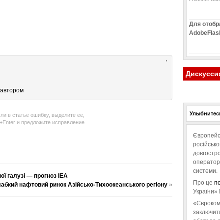
Для отобр
AdobeFlas
Дискусси
 автором
Улыбнитесь
ли в статье ошибку, выделите ее,
l+Enter и предложите исправление
Європейс
російськ
довгостро
операторо
системи.
ї галузі — прогноз IEA
Про це
п
лабкий нафтовий ринок Азійсько-Тихоокеанського регіону
»
України» 
«Євроком
заключит