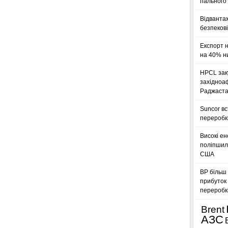
пального 
Відванта
безпекові
Експорт 
на 40% н
HPCL зак
західноа
Раджаста
Suncor в
переробк
Високі ен
поліпшили
США
BP більш 
прибуток 
переробк
Brent
АЗС