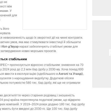
що не
есті між
иками. У
начений для
м
ь його
онувала
я невизначеність щодо їх зворотної дії на чинні контракти.
ктних умов, яка має стимулювати інвестиції й збільшити
і Кот-д’Івуар
наразі забезпечують стабільні умови для
ь затвердження нових морських проєктів.
ється стабільним
 OPEC+ прогнозується відносно стабільним: зниження на 70
 у 2024 році до 2,3 млн бар./добу у 2030-му. Хоча понад 600
ся ввести в експлуатацію (здебільшого в
Анголі та Уганді
),
усилля з нарощування видобутку. Додаткові обсяги
льною потужністю 580 тис. бар./добу, які ще не отримали
е десятиліття через старіння родовищ і зношеність
24 році країна переглянула податкові умови, що відкрило
дних компаній. У 2019–2024 роках додано 180 тис. бар./добу
у мають бути введені до 2030-го. Ще 100 тис. бар./добу