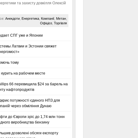
нергетики та захисту довкілля Олексій
се:
Анекдоти
,
Енергетика
,
Компанії
,
Метан
,
Офіціоз
,
Торгівля
одает СПГ уже и Японии
стемы Латвии и Эстонии свяжет
нергомост»
омочь тому
 курить на рабочем месте
llips 66 перевищила $24 за барель на
иту нафтопродуктів
дкриє потужності єдиного НПЗ для
паній через обміління Дунаю
фти до Європи зріс до 1,74 млн тонн
гідного виробництва бензину
льшив дозволені обсяги експорту