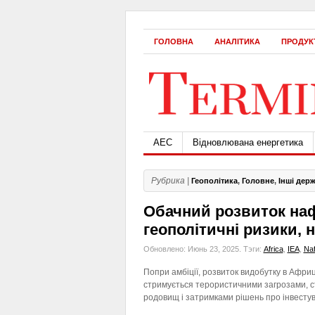
ГОЛОВНА
АНАЛІТИКА
ПРОДУК
АЕС
Відновлювана енергетика
Рубрика |
Геополітика
,
Головне
,
Інші дер
Обачний розвиток наф
геополітичні ризики, н
Обновлено: Июнь 23, 2025.
Тэги:
Africa
,
IEA
,
Naf
Попри амбіції, розвиток видобутку в Африц
стримується терористичними загрозами, 
родовищ і затримками рішень про інвесту