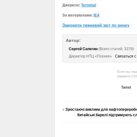
Джерело:
Terminal
За матеріалами:
IEA
Замовити тижневий звіт по ринку
Автор:
Сергей Сапегин
(Всего статей: 3378)
Директор НТЦ «Психея»
Связаться с
Если вы наш
нажмите Ctr
Tweet
«
Зростаючі виклики для нафтопереробно
Китайські барелі підтримують с