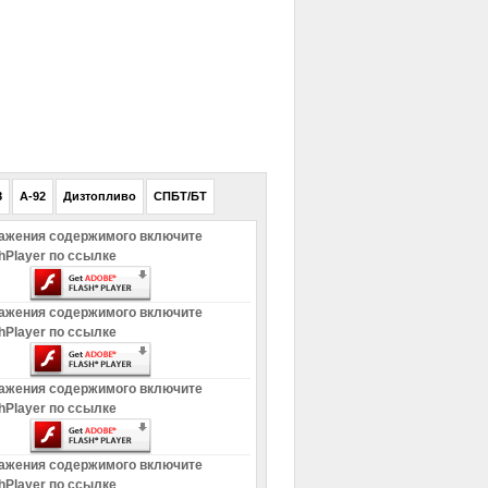
РЕКЛАМА
8
A-92
Дизтопливо
СПБТ/БТ
ажения содержимого включите
hPlayer по ссылке
ажения содержимого включите
hPlayer по ссылке
ажения содержимого включите
hPlayer по ссылке
ажения содержимого включите
hPlayer по ссылке