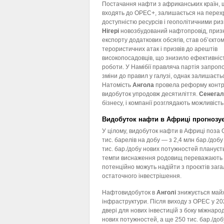
Постачання нафти з африканських країн, 
входять до OPEC+, залишається на перехр
доступністю ресурсів і геополітичними риз
Нігері
новозбудований нафтопровід, приз
експорту додаткових обсягів, став об’єкто
терористичних атак і призвів до арештів
високопосадовців, що знизило ефективніст
роботи. У Намібії правляча партія запроп
зміни до правил у галузі, однак залишаєтьс
Натомість
Ангола
провела реформу контра
видобуток упродовж десятиліття.
Сенегал 
бізнесу, і компанії розглядають можливіст
Видобуток нафти в Африці прогнозу
У цілому, видобуток нафти в Африці поза
тис. барелів на добу — з 2,4 млн бар./добу
тис. бар./добу нових потужностей плануєть
темпи виснаження родовищ переважають з
потенційно можуть надійти з проєктів зага
остаточного інвестрішення.
Нафтовидобуток в
Анголі
знижується майж
інфраструктури. Після виходу з OPEC у 20
двері для нових інвестицій з боку міжнаро
нових потужностей, а ще 250 тис. бар./доб