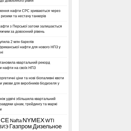
до довоєнного рівня
ження нафти CPC зриваються через
 ризики та нестачу танкерів
нафти з Перської затоки залишається
ижчим за довоєнний рівень
упила 2 млн барелів
фриканської нафти для нового НПЗ у
ні
становила квартальний рекорд
и нафти на своїх НПЗ
ергетичні ціни та нові біопаливні квоти
 умови для виробників біодизеля у
ніж удвічі збільшила квартальний
завдяки цінам, трейдингу та маржі
и
ICE
NYMEX
Nafta
WTI
Газпром
Дизельное
ВИЭ