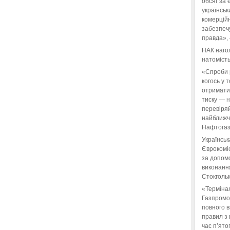
обсяг за 
українськ
комерційн
забезпеч
правда»,
НАК нагол
натомість
«Спроби 
когось у 
отримати
тиску — 
перевіряй
найближчі
Нафтогаз
Українськ
Єврокоміс
за допом
виконанн
Стокгольм
«Терміна
Газпромо
повного 
правил з 
час п’ято