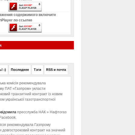
ажения содержимого включите
hPlayer по ссылке
я
! :)
Последнее
Тэги
RSS и почта
ька комісія рекомендувала
ому ПАТ «Газпром» укласти
ковий транзитний контракт із новим
м української газотранспортної
овідомила
пресслужба НАК » Нафтогаз
Facebook.
ісія рекомендувала Газпрому
и довгостроковий контракт на значний